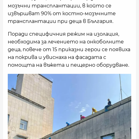
мозъчни трансплантации, в който се
извършват 90% от костно-мозъчните
трансплантации при деца в България.
Поради специфичния режим на изолация,
необходима за лечението на онкоболните
деца, повече от 15 приказни герои се появиха
на покрива и увиснаха на фасадата с
помощта на въжета и пещерно оборудване.