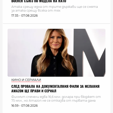
ВОЕНЕН СЪЮЗ ПО МОДЕЛА НА НАТО
Атака срещу една от трите държави ще се смята
за атака срещу всяка от тях
17:35 - 07.08.2026
КИНО И СЕРИАЛИ
СЛЕД ПРОВАЛА НА ДОКУМЕНТАЛНИЯ ФИЛМ ЗА МЕЛАНИЯ
AMAZON ЩЕ ПРАВИ И СЕРИАЛ
Филмът спечели едва 16,6 млн. долара при бюджет от
75 млн., но Amazon не се отказва от първата дама
16:59 - 07.08.2026