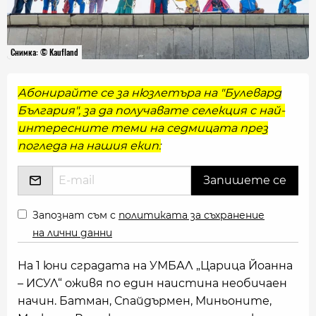
Снимка: © Kaufland
Абонирайте се за нюзлетъра на "Булевард
България", за да получавате селекция с най-
интересните теми на седмицата през
погледа на нашия екип:
Запознат съм с
политиката за съхранение
на лични данни
На 1 юни сградата на УМБАЛ „Царица Йоанна
– ИСУЛ“ оживя по един наистина необичаен
начин. Батман, Спайдърмен, Миньоните,