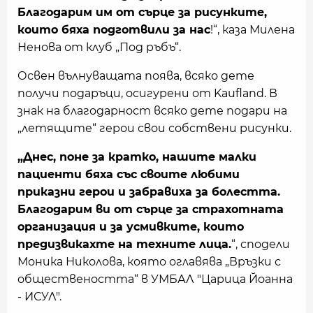
Благодарим им от сърце за рисунките,
които бяха подготвили за нас
!“, каза Милена
Ненова от клуб „Под ръбъ“.
Освен вълнуващата поява, всяко дете
получи подаръци, осигурени от Kaufland. В
знак на благодарност всяко дете подари на
„летящите“ герои свои собствени рисунки.
„Днес, поне за кратко, нашите малки
пациенти бяха със своите любими
приказни герои и забравиха за болестта.
Благодарим ви от сърце за страхотната
организация и за усмивките, които
предизвикахте на техните лица.
“, сподели
Моника Николова, която оглавява „Връзки с
обществеността“ в УМБАЛ "Царица Йоанна
- ИСУЛ".