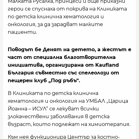
Малката Русалка, принцеси и още приказни
герои се спуснаха от покрива на Клиниката
по детска клинична хематология и
онкология, за да зарадват малките
пациенти.
Поводът бе Денят на детето, а жестът е
част от специална благотворителна
инициатива, организирана от Kaufland
България съвместно със спелеолози от
пещерен клуб „Под ръбъ“.
В Клиниката по детска клинична
хематология и онкология на УМБАЛ „Царица
Йоанна – ИСУЛ“ се лекуват всички
злокачествени заболявания в детска
възраст, които подлежат на химиотерапия.
Към нея функционира Център за костно-