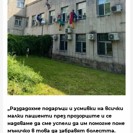
„Раздадохме подаръци и усмивки на всички
малки пациенти през прозорците и се
надяваме да сме успели да им помогне поне
мъничко в това да забравят болестта.