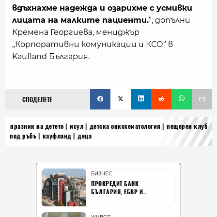
вдъхнахме надежда и озарихме с усмивки
лицата на малките пациенти.
“, допълни
Кремена Георгиева, мениджър
„Корпоративни комуникации и КСО“ в
Kaufland България.
СПОДЕЛЕТЕ
празник на детето
исул
детска онкохематология
пещерен клуб
под ръбъ
кауфланд
деца