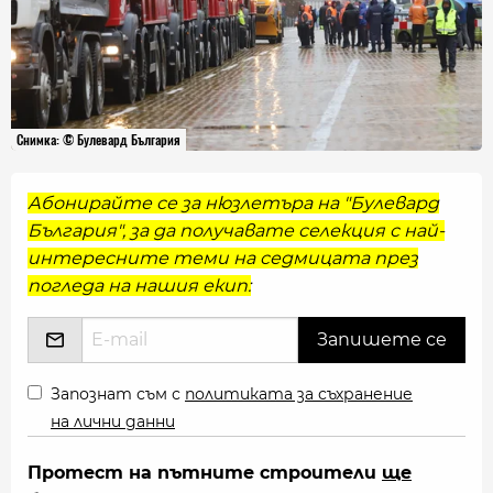
Снимка: © Булевард България
Абонирайте се за нюзлетъра на "Булевард
България", за да получавате селекция с най-
интересните теми на седмицата през
погледа на нашия екип:
Запознат съм с
политиката за съхранение
на лични данни
Протест на пътните строители
ще