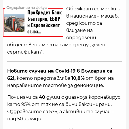
Обсъждат се мерки и
в национален мащаб,
сред които са
влизане на
определени
обществени места само срещу „зелен
сертификат“.
Новите случаи на Covid-19 в България са
621,
което представлява
10,8%
от броя на
направените тестове за денонощие.
Починали са
40
души с диагноза коронавирус,
като 95% от тях не са били ваксинирани.
Оздравелите са 576, а активните случаи –
над 50 хиляди.