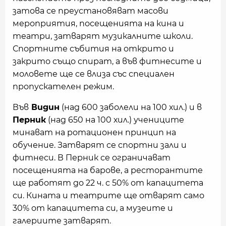
затова се преустановяват масови
мероприятия, посещенията на кина и
театри, затварят музикалните школи.
Спортните събития на открито и
закрито също спират, а във фитнесите и
моловете ще се влиза със специален
пропускателен режим.
Във
Видин
(над 600 заболели на 100 хил.) и в
Перник
(над 650 на 100 хил.) учениците
минават на ротационен принцип на
обучение. Затварят се спортни зали и
фитнеси. В Перник се ограничават
посещенията на барове, а ресторантите
ще работят до 22 ч. с 50% от капацитета
си. Кината и театрите ще отварят само
30% от капацитета си, а музеите и
галериите затварят.