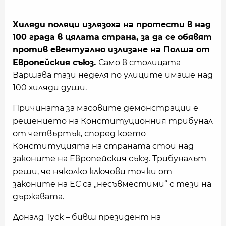
Хиляди поляци излязоха на протести в над
100 града в цялата страна, за да се обявят
против евентуално излизане на Полша от
Европейския съюз.
Само в столицата
Варшава тази неделя по улиците имаше над
100 хиляди души.
Причината за масовите демонстрации е
решението на Конституционния трибунал
от четвъртък, според което
Конституцията на страната стои над
законите на Европейския съюз. Трибуналът
реши, че няколко ключови точки от
законите на ЕС са „несъвместими“ с тези на
държавата.
Доналд Туск – бивш президент на