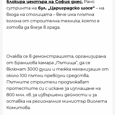
блокира центъра на София днес.
Рано
сутринта на
бул. „Цариградско шосе“
– на
входа на столицата – вече има плътна
колона от строителна техника, която е
готова да влезе в града.
Очаква се в демонстрацията, организирана
от Браншова камара „Пътища“, да се
включат 3000 души и тежка механизация от
около 100 пътни превозни средства.
Пътните строители продължават
протестите си с искане за изплащане на
800 млн. лв. за извършени дейности и за
оставка на регионалния министър Виолета
Комитова.