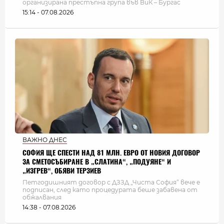
организирана престъпна група във ВиК – Бургас
15:14 - 07.08.2026
ВАЖНО ДНЕС
СОФИЯ ЩЕ СПЕСТИ НАД 81 МЛН. ЕВРО ОТ НОВИЯ ДОГОВОР
ЗА СМЕТОСЪБИРАНЕ В „СЛАТИНА“, „ПОДУЯНЕ“ И
„ИЗГРЕВ“, ОБЯВИ ТЕРЗИЕВ
Петгодишният договор с ДЗЗД „Чиста София“ вече е
подписан, след като процедурата беше забавена от
обжалвания
14:38 - 07.08.2026