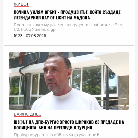
ЖИВОТ
ПОЧИНА УИЛЯМ ОРБИТ - ПРОДУЦЕНТЪТ, КОЙТО СЪЗДАДЕ
ЛЕГЕНДАРНИЯ RAY OF LIGHT НА МАДОНА
Британският музикален продуцент е работил с Blur,
U2, Роби Уилямс и др.
16:23 - 07.08.2026
ВАЖНО ДНЕС
ШЕФЪТ НА ДПС-БУРГАС ХРИСТО ШИРОКОВ СЕ ПРЕДАДЕ НА
ПОЛИЦИЯТА, БИЛ НА ПРЕГЛЕДИ В ТУРЦИЯ
Прокуратурата го обвинява за участие в