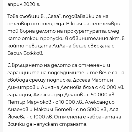
април 2020 г.
Това съобщи в. „Сега“, позовавайки се на
отговор от спецсъда. В края на септември
той върна делото на прокуратурата, след
като откри пропуски в обвинителния акт, в
който певицата ЛиЛана беше свързана с
Васил Божков.
С връщането на делото са отменени и
гаранциите на подсъдимите и те вече са на
свобода срещу подписка. Досега Мартин
Димитров и Лиляна Деянова бяха с 40 000 лв.
гаранция, Александър Деянов - с 50 000 лв.
Петър Марчоков - с 10 000 лв., Александър
Ангелов и Максим Ботев - с по 5000 лв., Ася
Йочева - с 1000 лв. Отменена е забраната за
всички да напускат страната.