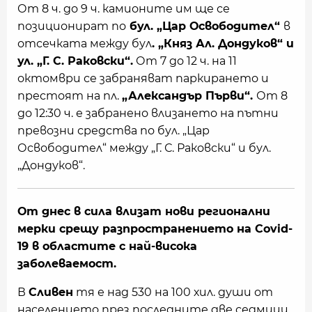
От 8 ч. до 9 ч. камионите им ще се
позиционират по
бул. „Цар Освободител“
в
отсечката между бул
. „Княз Ал. Дондуков“ и
ул. „Г. С. Раковски“.
От 7 до 12 ч. на 11
октомври се забраняват паркирането и
престоят на пл.
„Александър Първи“.
От 8
до 12:30 ч. е забранено влизането на пътни
превозни средства по бул. „Цар
Освободител“ между „Г. С. Раковски“ и бул.
„Дондуков“.
От днес в сила влизат нови регионални
мерки срещу разпространението на Covid-
19 в областите с най-висока
заболеваемост.
В
Сливен
тя е над 530 на 100 хил. души от
населението през последните две седмици,