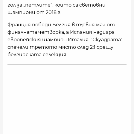
гол за „петлите“, които са световни
шампиони от 2018 г.
Франция победи Белгия в първия мач от
финалната четворка, а Испания надигра
европейския шампион Италия. "Скуадрата"
спечели третото място след 2:1 срещу
белгийската селекция.