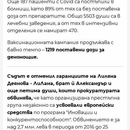
Още 187 пациенти с Covid са постъпили в
болници, като 89% от тях са без поставена
доза от препаратите. Общо 5503 души са в
лечебни заведения, а от тях в интензивни
отделения се намират 470.
Ваксинационната кампания продължава с
бавно темпо –
1219 поставени дози за
денонощие.
Съдът е отменил гаранциите на Лиляна
Деянова - ЛиЛана, брат й Александър и
още петима души, които прокуратурата
обвинява,
че като организирана престъпна
група незаконно са
усвоявали европейски
средства
по програма "Иновации и
конкурентоспособност". Обвинението е за
над 2,7 млн. лева в периода от 2016 до 25