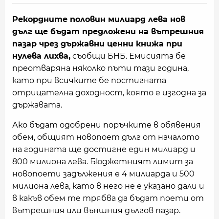
Рекордните половин милиард лева нов
дълг ще бъдат предложени на вътрешния
пазар чрез държавни ценни книжа при
нулева лихва,
съобщи БНБ. Емисията бе
преотваряна няколко пъти тази година,
като при всичките бе постигната
отрицателна доходност, която е изгодна за
държавата.
Ако бъдат одобрени поръчките в обявения
обем, общият новопоет дълг от началото
на годината ще достигне един милиард и
800 милиона лева. Бюджетният лимит за
новопоети задължения е 4 милиарда и 500
милиона лева, като в него не е указано дали и
в какъв обем те трябва да бъдат поети от
вътрешния или външния дългов пазар.