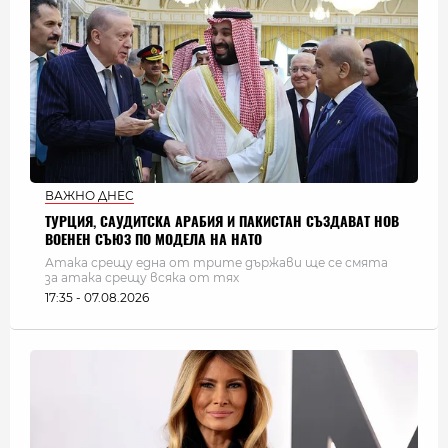
ВАЖНО ДНЕС
ТУРЦИЯ, САУДИТСКА АРАБИЯ И ПАКИСТАН СЪЗДАВАТ НОВ
ВОЕНЕН СЪЮЗ ПО МОДЕЛА НА НАТО
Атака срещу една от трите държави ще се смята
за атака срещу всяка от тях
17:35 - 07.08.2026