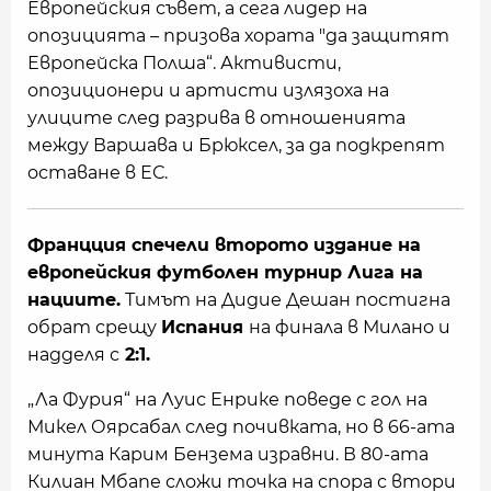
Европейския съвет, а сега лидер на
опозицията – призова хората "да защитят
Европейска Полша“. Активисти,
опозиционери и артисти излязоха на
улиците след разрива в отношенията
между Варшава и Брюксел, за да подкрепят
оставане в ЕС.
Францция спечели второто издание на
европейския футболен турнир Лига на
нациите.
Тимът на Дидие Дешан постигна
обрат срещу
Испания
на финала в Милано и
надделя с
2:1.
„Ла Фурия“ на Луис Енрике поведе с гол на
Микел Оярсабал след почивката, но в 66-ата
минута Карим Бензема изравни. В 80-ата
Килиан Мбапе сложи точка на спора с втори