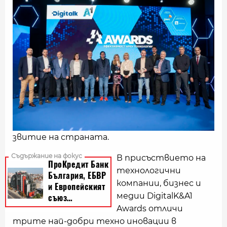
звитие на страната.
В присъствието на
технологични
компании, бизнес и
медии DigitalK&A1
Awards отличи
трите най-добри техно иновации в