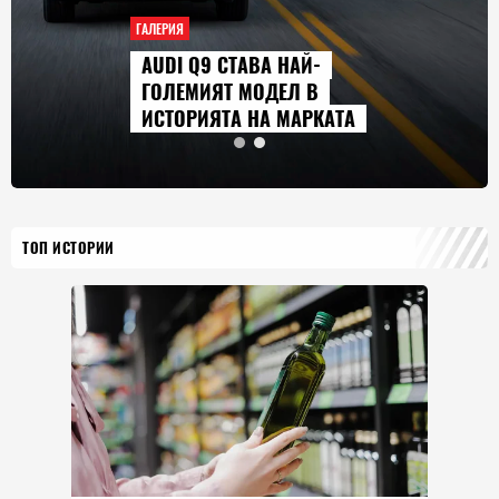
ГАЛЕРИЯ
ТАВА НАЙ-
СЕРИАЛИТЕ, 
 МОДЕЛ В
ГЛЕДАМЕ ПРЕ
 НА МАРКАТА
2026 Г.
ТОП ИСТОРИИ