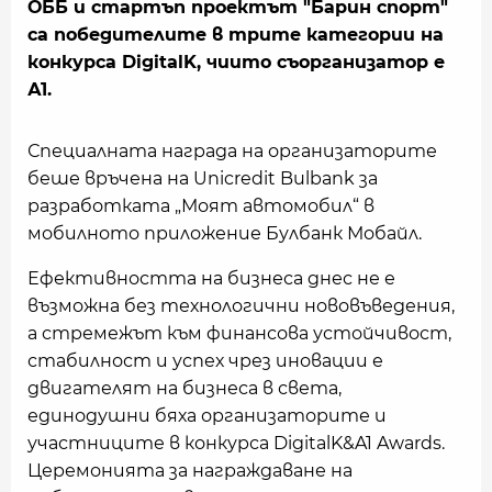
ОББ и стартъп проектът "Барин спорт"
са победителите в трите категории на
конкурса DigitalK, чиито съорганизатор е
А1.
Специалната награда на организаторите
беше връчена на Unicredit Bulbank за
разработката „Моят автомобил“ в
мобилното приложение Булбанк Мобайл.
Ефективността на бизнеса днес не е
възможна без технологични нововъведения,
а стремежът към финансова устойчивост,
стабилност и успех чрез иновации е
двигателят на бизнеса в света,
единодушни бяха организаторите и
участниците в конкурса DigitalK&A1 Awards.
Церемонията за награждаване на