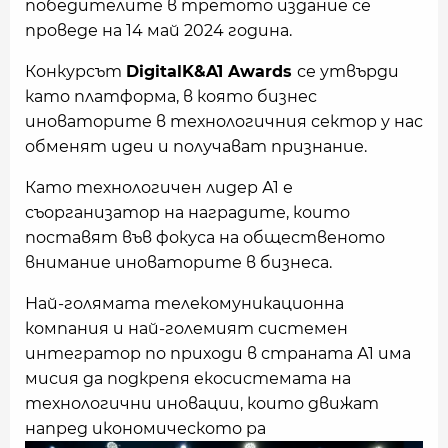
победителите в третото издание се
проведе на 14 май 2024 година.
Конкурсът
DigitalK&A1 Awards
се утвърди
като платформа, в която бизнес
иноваторите в технологичния сектор у нас
обменят идеи и получават признание.
Като технологичен лидер А1 е
съорганизатор на наградите, които
поставят във фокуса на общественото
внимание иноваторите в бизнеса.
Най-голямата телекомуникационна
компания и най-големият системен
интегратор по приходи в страната А1 има
мисия да подкрепя екосистемата на
технологични иновации, които движат
напред икономическото ра