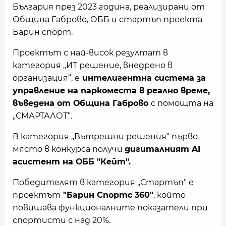
България през 2023 година, реализирани от
Община Габрово, ОББ и стартъп проекта
Барин спорт.
Проектът с най-висок резултат в
категория „ИТ решение, внедрено в
организация“, е
интелигентна система за
управление на паркоместа в реално време,
въведена от Община Габрово
с помощта на
„СМАРТАЛОТ“.
В категория „Вътрешни решения“ първо
място в конкурса получи
дигиталният AI
асистент на ОББ "Кейт".
Победителят в категория „Стартъп“ е
проектът
"Барин Спортс 360"
, който
повишава функционалните показатели при
спортисти с над 20%.