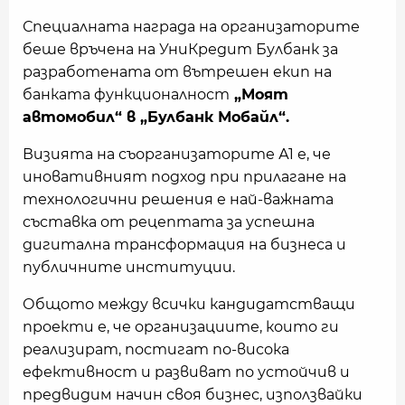
Специалната награда на организаторите
беше връчена на УниКредит Булбанк за
разработената от вътрешен екип на
банката функционалност
„Моят
автомобил“ в „Булбанк Мобайл“.
Визията на съорганизаторите А1 е, че
иновативният подход при прилагане на
технологични решения е най-важната
съставка от рецептата за успешна
дигитална трансформация на бизнеса и
публичните институции.
Общото между всички кандидатстващи
проекти е, че организациите, които ги
реализират, постигат по-висока
ефективност и развиват по устойчив и
предвидим начин своя бизнес, използвайки