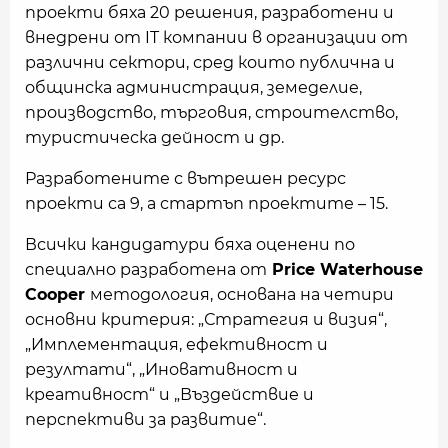
проекти бяха 20 решения, разработени и
внедрени от IT компании в организации от
различни сектори, сред които публична и
общинска администрация, земеделие,
производство, търговия, строителство,
туристическа дейност и др.
Разработените с вътрешен ресурс
проекти са 9, а стартъп проектите – 15.
Всички кандидатури бяха оценени по
специално разработена от
Price Waterhouse
Cooper
методология, основана на четири
основни критерия: „Стратегия и визия“,
„Имплементация, ефективност и
резултати“, „Иновативност и
креативност“ и „Въздействие и
перспективи за развитие“.