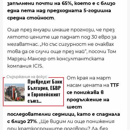
запълнени почти на 65%, което е с близо
една пета над предходната 5-годишна
средна стойност
.
Още през януари имаше прогнози, че през
лятото цените ще паднат под 30 евро за
мегаватчас. „Но със сигурност не очаквах
това да се случи още през май“, посочи Том
Марзец-Мансер от консултантската
компания ICIS.
От края на март
насам цената на
TTF
се понижава в
продължение на
шест
последователни седмици, като е спаднала
с близо 27%
. „Ще видим ли още понижения
при краткосрочните договори? Да, без