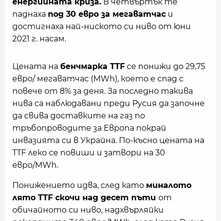
енергийната криза.
В четвъртък те
паднаха
под 30 евро за мегаватчас
и
достигнаха най-ниското си ниво от юни
2021 г. насам.
Цената на
бенчмарка TTF
се понижи до 29,75
евро/ мегаватчас (MWh), което е спад с
повече от 8% за деня. За последно такива
нива са наблюдавани преди Русия да започне
да свива доставките на газ по
тръбопроводите за Европа покрай
инвазията си в Украйна. По-късно цената на
TTF леко се повиши и затвори на 30
евро/MWh.
Понижението идва, след като
миналото
лято TTF скочи над десет пъти
от
обичайното си ниво, надхвърляйки