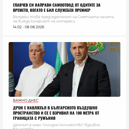
ГЛАВЧЕВ СИ НАПРАВИ САМООТВОД ОТ ОДИТИТЕ ЗА
ВРЕМЕТО, КОГАТО Е БИЛ СЛУЖЕБЕН ПРЕМИЕР
Въпреки това председателят на Сметната палата
не вижда конфликт на интереси
14:02 - 08.08.2026
ВАЖНО ДНЕС
ДРОН Е НАВЛЯЗЪЛ В БЪЛГАРСКОТО ВЪЗДУШНО
ПРОСТРАНСТВО И СЕ Е ВЗРИВИЛ НА 100 МЕТРА ОТ
ГРАНИЦАТА С РУМЪНИЯ
Дронът е имал "солидно количество" взривно