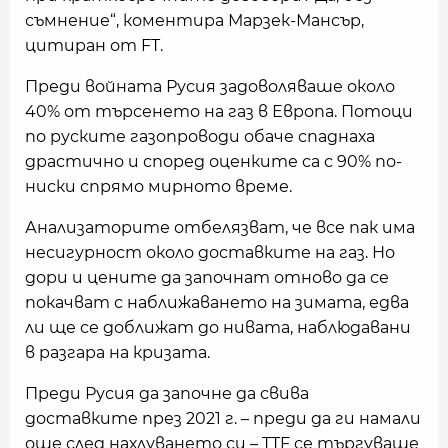
съмнение“, коментира Марзек-Мансър,
цитиран от FT.
Преди войната Русия задоволяваше около
40% от търсенето на газ в Европа. Потоци
по руските газопроводи обаче спаднаха
драстично и според оценките са с 90% по-
ниски спрямо мирното време.
Анализаторите отбелязват, че все пак има
несигурност около доставките на газ. Но
дори и цените да започнат отново да се
покачват с наближаването на зимата, едва
ли ще се доближат до нивата, наблюдавани
в разгара на кризата.
Преди Русия да започне да свива
доставките през 2021 г. – преди да ги намали
още след нахлуването си – TTF се търгуваше