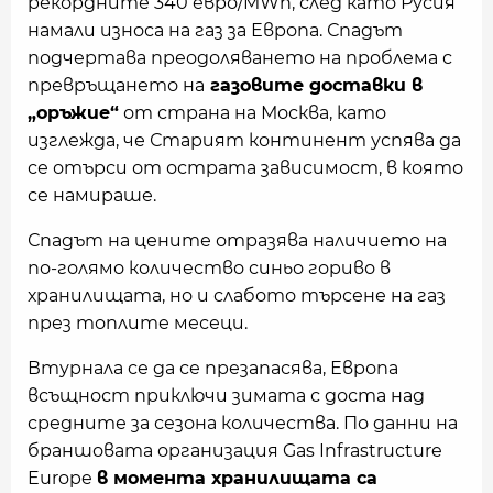
рекордните 340 евро/MWh, след като Русия
намали износа на газ за Европа. Спадът
подчертава преодоляването на проблема с
превръщането на
газовите доставки в
„оръжие“
от страна на Москва, като
изглежда, че Старият континент успява да
се отърси от острата зависимост, в която
се намираше.
Спадът на цените отразява наличието на
по-голямо количество синьо гориво в
хранилищата, но и слабото търсене на газ
през топлите месеци.
Втурнала се да се презапасява, Европа
всъщност приключи зимата с доста над
средните за сезона количества. По данни на
браншовата организация Gas Infrastructure
Europe
в момента хранилищата са