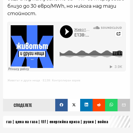
близо до 30 евро/MWh, но никога над тази
стойност.
Животът и други неща
·
E138: Контролиран взрив
СПОДЕЛЕТЕ
газ
цена на газа
ttf
енергийна криза
русия
война