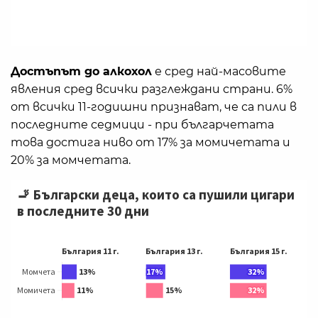
Достъпът до алкохол
е сред най-масовите
явления сред всички разглеждани страни. 6%
от всички 11-годишни признават, че са пили в
последните седмици - при българчетата
това достига ниво от 17% за момичетата и
20% за момчетата.