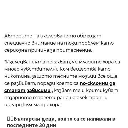
Авторите на изследването обръщат
специално внимание на този проблем като
сериозна причина за притеснение.
"Изследванията показват, че младите хора са
много чувствителни към вещества като
никотина, защото техните мозъци все още
се развиват, поради което са
по-склонни да
станат зависими
", казват те и критикуват
пазарното таргетиране на електронни
цигари към млади хора.