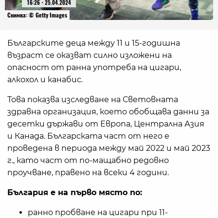
16:26 - 25.04.2024
Снимка: © Getty Images
Българските деца между 11 и 15-годишна
възраст се оказват силно изложени на
опасност от ранна употреба на цигари,
алкохол и канабис.
Това показва изследване на Световната
здравна организация, което обобщава данни за
десетки държави от Европа, Централна Азия
и Канада. Българската част от него е
проведена в периода между май 2022 и май 2023
г., като част от по-мащабно редовно
проучване, правено на всеки 4 години.
България е на първо място по:
ранно пробване на цигари при 11-