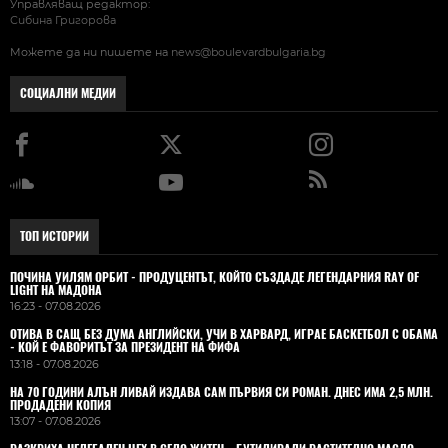
Управляващ редактор:
Сибина Григорова
Можете да ни пишете на
news@boulevardbulgaria.bg
СОЦИАЛНИ МЕДИИ
ТОП ИСТОРИИ
ПОЧИНА УИЛЯМ ОРБИТ - ПРОДУЦЕНТЪТ, КОЙТО СЪЗДАДЕ ЛЕГЕНДАРНИЯ RAY OF
LIGHT НА МАДОНА
16:23 - 07.08.2026
ОТИВА В САЩ БЕЗ ДУМА АНГЛИЙСКИ, УЧИ В ХАРВАРД, ИГРАЕ БАСКЕТБОЛ С ОБАМА
- КОЙ Е ФАВОРИТЪТ ЗА ПРЕЗИДЕНТ НА ФИФА
13:18 - 07.08.2026
НА 70 ГОДИНИ АЛЪН ЛИВАЙ ИЗДАВА САМ ПЪРВИЯ СИ РОМАН. ДНЕС ИМА 2,5 МЛН.
ПРОДАДЕНИ КОПИЯ
13:07 - 07.08.2026