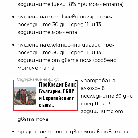
годишните (цели 18% при момчетата)
пушене на тютюневи цигари през
последните 30 дни сред 11- и 13-
годишните момчета
пушене на електронни цигари през
последните 30 дни сред 11- и 13-
годишните от двата пола (особено
момичетата)
употреба на
алкохол в
последните 30 дни
сред 11- и 13-
годишните от
двата пола
признание, че поне два пъти в живота си