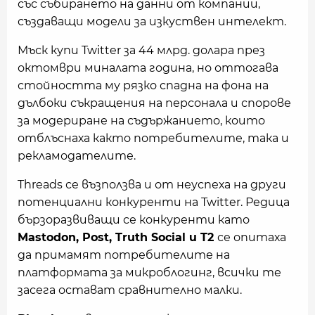
със събирането на данни от компании,
създаващи модели за изкуствен интелект.
Мъск купи Twitter за 44 млрд. долара през
октомври миналата година, но оттогава
стойността му рязко спадна на фона на
дълбоки съкращения на персонала и спорове
за модериране на съдържанието, които
отблъснаха както потребителите, така и
рекламодателите.
Threads се възползва и от неуспеха на други
потенциални конкуренти на Twitter. Редица
бързоразвиващи се конкуренти като
Mastodon, Post, Truth Social и T2
се опитаха
да примамят потребителите на
платформата за микроблогинг, всички те
засега остават сравнително малки.