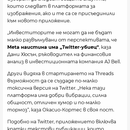
които следват в платформата за
изображения, ако и те са се присъединили
към новото приложение.
„Инвеститорите не могат да не бъдат
малко развълнувани от перспективата, че
Meta наистина има „Twitter-убиец“
, каза
Дани Хюсън, ръководител на финансовия
анализ в инвестиционната компания AJ Bell.
Други видяха в стартирането на Threads
възможност да се създаде по-малко
токсична версия на Twitter. „Нека тази
платформа има добри вибрации, силна
общност, отличен хумор и по-малко
тормоз“, каза Окасио-Кортес в своя пост.
Подобно на Twitter, приложението включва
кратки текстови публикации, които