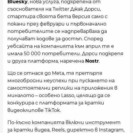
Bluesky
, нова услуга, подкрепена от
съоснователя на Twitter Джак Дорси,
стартира своята бета версия само с
покани през февруари и първоначално
потребителите се надпреварваха да
получават кодове за достъп. Според
уебсайта на компанията към април тя е
имала 50 000 потребители. Дорси подкрепя
и друга платформа, наречена
Nostr
.
Що се отнася до Meta, тя претърпя
многобройни неуспехи при пускането на
самостоятелни реплики на приложения в
миналото – особено Lasso, целящо да се
конкурира с платформата за кратки
видеоклипове TikTok.
По-късно компанията включи инструмент
за кратки видеа, Reels, директно в Instagram,