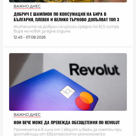
ВАЖНО ДНЕС
ДОБРИЧ Е ШАМПИОН ПО КОНСУМАЦИЯ НА БИРА В
БЪЛГАРИЯ, ПЛЕВЕН И ВЕЛИКО ТЪРНОВО ДОПЪЛВАТ ТОП 3
Жителите на Добрич са изпили средно по 61,5 литра
бира на човек за една година
12:45 - 07.08.2026
ВАЖНО ДНЕС
НОИ ВЕЧЕ МОЖЕ ДА ПРЕВЕЖДА ОБЕЗЩЕТЕНИЯ ПО REVOLUT
Промяната е в сила от 1 август и важи за сметки при
доставчици от Европейското икономическо