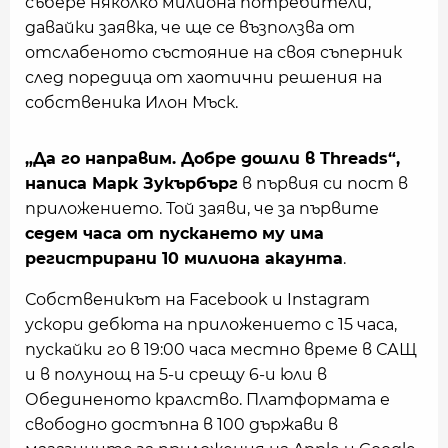
събере няколко милиона потребители,
давайки заявка, че ще се възползва от
отслабеното състояние на своя съперник
след поредица от хаотични решения на
собственика Илон Мъск.
„Да го направим. Добре дошли в Threads“,
написа Марк Зукърбърг
в първия си пост в
приложението. Той заяви, че за първите
седем часа от пускането му има
регистрирани 10 милиона акаунта
.
Собственикът на Facebook и Instagram
ускори дебюта на приложението с 15 часа,
пускайки го в 19:00 часа местно време в САЩ
и в полунощ на 5-и срещу 6-и юли в
Обединеното кралство. Платформата е
свободно достъпна в 100 държави в