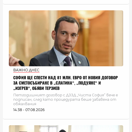
ВАЖНО ДНЕС
СОФИЯ ЩЕ СПЕСТИ НАД 81 МЛН. ЕВРО ОТ НОВИЯ ДОГОВОР
ЗА СМЕТОСЪБИРАНЕ В „СЛАТИНА“, „ПОДУЯНЕ“ И
„ИЗГРЕВ“, ОБЯВИ ТЕРЗИЕВ
Петгодишният договор с ДЗЗД „Чиста София“ вече е
подписан, след като процедурата беше забавена от
обжалвания
14:38 - 07.08.2026