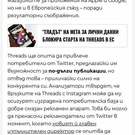
магазините за приложения на Apple и Google,
но не и в Европейския съюз – поради
регулаторни съображения.
"ГЛАДЪТ" НА META ЗА ЛИЧНИ ДАННИ
БЛОКИРА СТАРТА НА THREADS В ЕС
Threads ще опита да привлече
потребители от Twitter, предлагайки им
възможност за
по-дълги публикации
, но
отвъд това – приличайки силно на
конкурента си. Анализатори твърдят, че
връзките на Threads с Instagram може да му
осигурят изградена потребителска база и
добре смазан рекламен апарат. Това би могло
да пренасочи рекламодатели от Twitter в
момент, когато
новият ѝ главен
изпълнителен директор
се опитва да