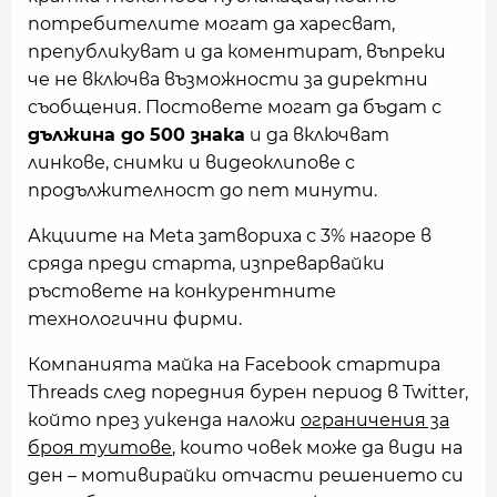
потребителите могат да харесват,
препубликуват и да коментират, въпреки
че не включва възможности за директни
съобщения. Постовете могат да бъдат с
дължина до 500 знака
и да включват
линкове, снимки и видеоклипове с
продължителност до пет минути.
Акциите на Meta затвориха с 3% нагоре в
сряда преди старта, изпреварвайки
ръстовете на конкурентните
технологични фирми.
Компанията майка на Facebook стартира
Threads след поредния бурен период в Twitter,
който през уикенда наложи
ограничения за
броя туитове
, които човек може да види на
ден – мотивирайки отчасти решението си