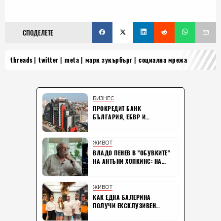
СПОДЕЛЕТЕ
threads
twitter
meta
марк зукърбърг
социална мрежа