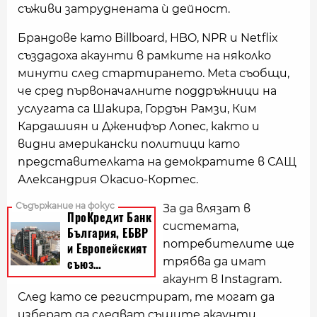
съживи затруднената ѝ дейност.
Брандове като Billboard, HBO, NPR и Netflix
създадоха акаунти в рамките на няколко
минути след стартирането. Meta съобщи,
че сред първоначалните поддръжници на
услугата са Шакира, Гордън Рамзи, Ким
Кардашиян и Дженифър Лопес, както и
видни американски политици като
представителката на демократите в САЩ
Александрия Окасио-Кортес.
За да влязат в
системата,
потребителите ще
трябва да имат
акаунт в Instagram.
След като се регистрират, те могат да
изберат да следват същите акаунти,