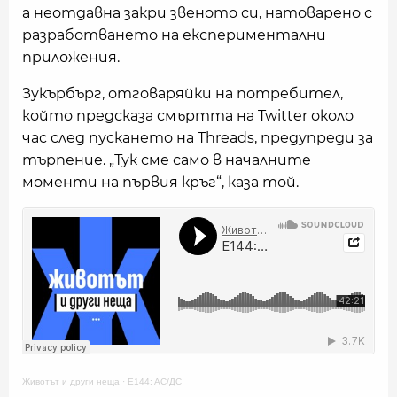
а неотдавна закри звеното си, натоварено с
разработването на експериментални
приложения.
Зукърбърг, отговаряйки на потребител,
който предсказа смъртта на Twitter около
час след пускането на Threads, предупреди за
търпение. „Тук сме само в началните
моменти на първия кръг“, каза той.
Животът и други неща
·
E144: AC/ДС