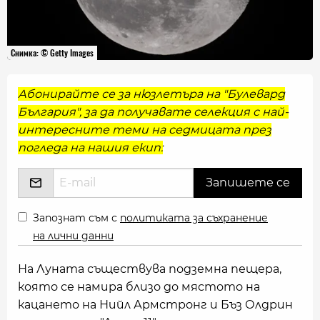
Снимка: © Getty Images
Абонирайте се за нюзлетъра на "Булевард
България", за да получавате селекция с най-
интересните теми на седмицата през
погледа на нашия екип:
Запознат съм с
политиката за съхранение
на лични данни
На Луната съществува подземна пещера,
която се намира близо до мястото на
кацането на Нийл Армстронг и Бъз Олдрин