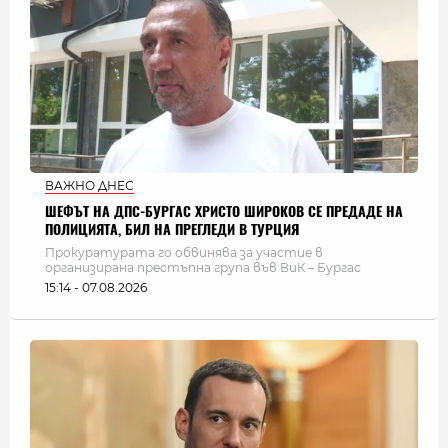
ВАЖНО ДНЕС
ШЕФЪТ НА ДПС-БУРГАС ХРИСТО ШИРОКОВ СЕ ПРЕДАДЕ НА
ПОЛИЦИЯТА, БИЛ НА ПРЕГЛЕДИ В ТУРЦИЯ
Прокуратурата го обвинява за участие в
организирана престъпна група във ВиК – Бургас
15:14 - 07.08.2026