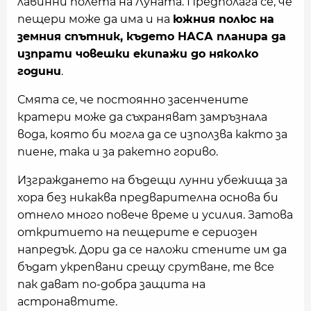
лавинни полета на Луната. Предполага се, че
пещери може да има и на
южния полюс на
земния спътник, където НАСА планира да
изпрати човешки екипажи до няколко
години
.
Смята се, че постоянно засенчените
кратери може да съхраняват замръзнала
вода, която би могла да се използва както за
пиене, така и за ракетно гориво.
Изграждането на бъдещи лунни убежища за
хора без никаква предварителна основа би
отнело много повече време и усилия. Затова
откритието на пещерите е сериозен
напредък. Дори да се наложи стените им да
бъдат укрепвани срещу срутване, те все
пак дават по-добра защита на
астронавтите.