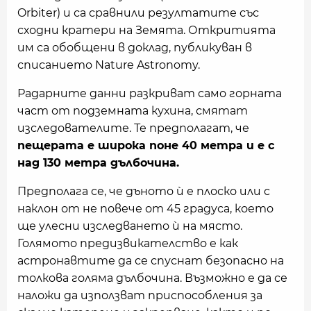
Orbiter) и са сравнили резултатите със
сходни кратери на Земята. Откритията
им са обобщени в доклад, публикуван в
списанието Nature Astronomy.
Радарните данни разкриват само горната
част от подземната кухина, смятат
изследователите. Те предполагат, че
пещерата е широка поне 40 метра и е с
над 130 метра дълбочина.
Предполага се, че дъното ѝ е плоско или с
наклон от не повече от 45 градуса, което
ще улесни изследването ѝ на място.
Голямото предизвикателство е как
астронавтите да се спуснат безопасно на
толкова голяма дълбочина. Възможно е да се
наложи да използват приспособления за