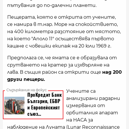
пътувания до по-далечни планети.
Пещерата, която е открита от учените,
се намира в т.нар. Море на спокойствието,
на 400 километра разстояние от мястото,
на което "Аполо 11" осъществява първото
кацане с човешки екипаж на 20 юли 1969 г.
Предполага се, че ямата се е образувала от
срутването на кратер за изхвърляне на
лава. В същия район са открити още
над 200
други пещери.
Учените са
анализирани радарни
измервания от
орбиталния апарат
на НАСА за
наблюдение на Луната (Lunar Reconnaissance