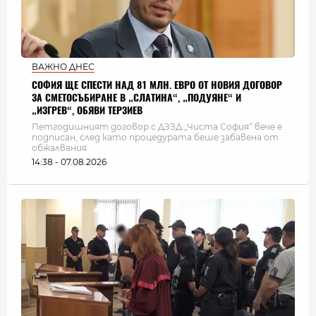
ВАЖНО ДНЕС
СОФИЯ ЩЕ СПЕСТИ НАД 81 МЛН. ЕВРО ОТ НОВИЯ ДОГОВОР
ЗА СМЕТОСЪБИРАНЕ В „СЛАТИНА“, „ПОДУЯНЕ“ И
„ИЗГРЕВ“, ОБЯВИ ТЕРЗИЕВ
Петгодишният договор с ДЗЗД „Чиста София“ вече е
подписан, след като процедурата беше забавена от
обжалвания
14:38 - 07.08.2026