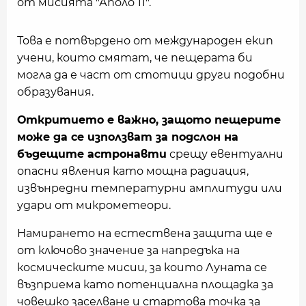
от мисията "Аполо 11".
Това е потвърдено от международен екип
учени, които смятат, че пещерата би
могла да е част от стотици други подобни
образувания.
Откритието е важно, защото пещерите
може да се използват за подслон на
бъдещите астронавти
срещу евентуални
опасни явления като мощна радиация,
извънредни температурни амплитуди или
удари от микрометеори.
Намирането на естествена защита ще е
от ключово значение за напредъка на
космическите мисии, за които Луната се
възприема като потенциална площадка за
човешко заселване и стартова точка за