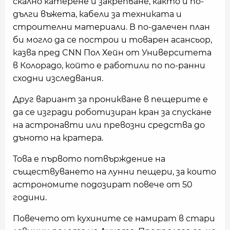
скално катерене и закрепване, както и по-
дълги въжета, кабели за техниката и
строителни материали. В по-далечен план
би могло да се построи и товарен асансьор,
казва пред CNN Пол Хейн от Университета
в Колорадо, който е работили по по-ранни
сходни изследвания.
Друг вариант за проникване в пещерите е
да се изгради роботизиран кран за спускане
на астронавти или превозни средства до
дъното на кратера.
Това е първото потвърждение на
съществуването на лунни пещери, за които
астрономите подозират повече от 50
години.
Повечето от кухините се намират в стари