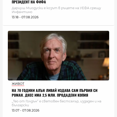
ПРЕЗИДЕНТ НА ФИФА
Дариуш Миодуски е козът в ръцете на УЕФА срещу
Инфантино
13:18 - 07.08.2026
ЖИВОТ
НА 70 ГОДИНИ АЛЪН ЛИВАЙ ИЗДАВА САМ ПЪРВИЯ СИ
РОМАН. ДНЕС ИМА 2,5 МЛН. ПРОДАДЕНИ КОПИЯ
„Тео от Голдън“ е световен бестселър, издаден и на
български
13:07 - 07.08.2026