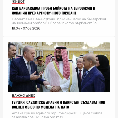
ЖИВОТ
КАК BANGARANGA ПРОБИ БОЙКОТА НА ЕВРОВИЗИЯ В
ИСПАНИЯ ПРЕЗ АРТИСТИЧНОТО ПЛУВАНЕ
Песента на DARA озвучи изпълнението на българския
национален отбор в Европейското първенство
18:04 - 07.08.2026
ВАЖНО ДНЕС
ТУРЦИЯ, САУДИТСКА АРАБИЯ И ПАКИСТАН СЪЗДАВАТ НОВ
ВОЕНЕН СЪЮЗ ПО МОДЕЛА НА НАТО
Атака срещу една от трите държави ще се смята
за атака срещу всяка от тях