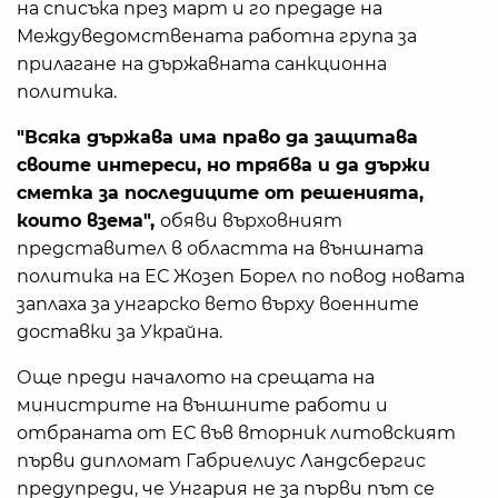
на списъка през март и го предаде на
Междуведомствената работна група за
прилагане на държавната санкционна
политика.
"Всяка държава има право да защитава
своите интереси, но трябва и да държи
сметка за последиците от решенията,
които взема",
обяви върховният
представител в областта на външната
политика на ЕС Жозеп Борел по повод новата
заплаха за унгарско вето върху военните
доставки за Украйна.
Още преди началото на срещата на
министрите на външните работи и
отбраната от ЕС във вторник литовският
първи дипломат Габриелиус Ландсбергис
предупреди, че Унгария не за първи път се