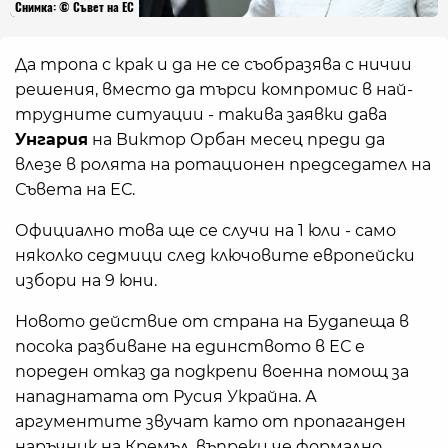
Снимка: © Съвет на ЕС
Да тропа с крак и да не се съобразява с ничии
решения, вместо да търси компромис в най-
трудните ситуации - такива заявки дава
Унгария
на Виктор Орбан месец преди да
влезе в ролята на ротационен председател на
Съвета на ЕС.
Официално това ще се случи на 1 юли - само
няколко седмици след ключовите европейски
избори на 9 юни.
Новото действие от страна на Будапеща в
посока разбиване на единството в ЕС е
пореден отказ да подкрепи военна помощ за
нападнатата от Русия Украйна. А
аргументите звучат като от пропаганден
наръчник на Кремъл, въпреки че формално