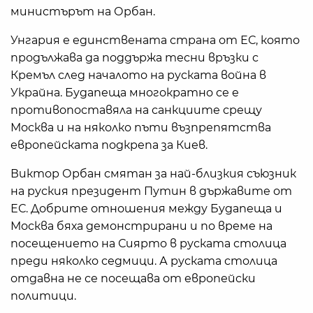
министърът на Орбан.
Унгария е единствената страна от ЕС, която
продължава да поддържа тесни връзки с
Кремъл след началото на руската война в
Украйна. Будапеща многократно се е
противопоставяла на санкциите срещу
Москва и на няколко пъти възпрепятства
европейската подкрепа за Киев.
Виктор Орбан смятан за най-близкия съюзник
на руския президент Путин в държавите от
ЕС. Добрите отношения между Будапеща и
Москва бяха демонстрирани и по време на
посещението на Сиярто в руската столица
преди няколко седмици. А руската столица
отдавна не се посещава от европейски
политици.