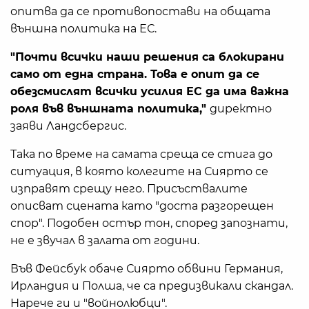
опитва да се противопостави на общата
външна политика на ЕС.
"Почти всички наши решения са блокирани
само от една страна. Това е опит да се
обезсмислят всички усилия ЕС да има важна
роля във външната политика,"
директно
заяви Ландсбергис.
Така по време на самата среща се стига до
ситуация, в която колегите на Сиярто се
изправят срещу него. Присъствалите
описват сцената като "доста разгорещен
спор". Подобен остър тон, според запознати,
не е звучал в залата от години.
Във Фейсбук обаче Сиярто обвини Германия,
Ирландия и Полша, че са предизвикали скандал.
Нарече ги и "войнолюбци".