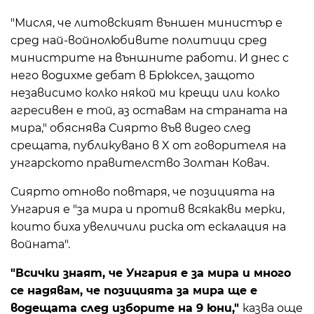
"Мисля, че литовският външен министър е
сред най-войнолюбивите политици сред
министрите на външните работи. И днес с
него водихме дебат в Брюксел, защото
независимо колко някой ми крещи или колко
агресивен е той, аз оставам на страната на
мира," обяснява Сиярто във видео след
срещата, публикувано в X от говорителя на
унгарското правителство Золтан Ковач.
Сиярто отново повтаря, че позицията на
Унгария е "за мира и против всякакви мерки,
които биха увеличили риска от ескалация на
войната".
"Всички знаят, че Унгария е за мира и много
се надявам, че позицията за мира ще е
водещата след изборите на 9 юни,"
казва още