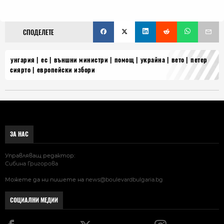
СПОДЕЛЕТЕ
унгария
ес
външни министри
помощ
украйна
вето
петер
сиярто
европейски избори
ЗА НАС
Управляващ редактор:
Сибина Григорова
Можете да ни пишете на
news@boulevardbulgaria.bg
СОЦИАЛНИ МЕДИИ