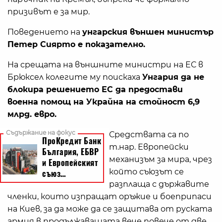
призивът е за мир.
Поведението на
унгарския външен министър
Петер Сиярто е показателно.
На срещата на външните министри на ЕС в
Брюксел колегите му поискаха
Унгария да не
блокира решението ЕС да предостави
военна помощ на Украйна на стойност 6,9
млрд. евро.
Средствата са по
т.нар. Европейски
механизъм за мира, чрез
който съюзът се
разплаща с държавите
членки, които изпращат оръжие и боеприпаси
на Киев, за да може да се защитава от руската
армия в продължаващата вече повече от две