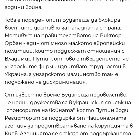
години война.
Това е пореден опит Будапеща да блокира
военните доставки за нападната страна.
Мотивът на правителството на Виктор
Орбан - един от много малкото европейски
политици, които поддържат отношения с
Владимир Путин, отново е твърдението, че
унгарските фирми изпитват трудности в
Украйна, а унгарското малцинство там е
подложено на дискриминация.
От известно време Будапеща недоволство,
че нейни дружества са в украинския списък на
"спонсорите на войната", която Путин води.
Регистърът се поддържа от Националната
агенция за предотвратяване на корупцията в
Киев. Агенцията се отказа от поддържането