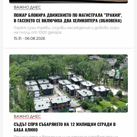
ВАЖНО ДНЕС
ПОЖАР БЛОКИРА ДВИЖЕНИЕТО ПО МАГИСТРАЛА "ТРАКИЯ",
В ГАСЕНЕТО СЕ ВКЛЮЧИХА ДВА ХЕЛИКОПТЕРА (ОБНОВЕНА)
Горят сухи треви, лозови насаждения и дъбови гори
на площ от 1000 декара
15:31 - 06.08.2026
ВАЖНО ДНЕС
СЪДЪТ СПРЯ СЪБАРЯНЕТО НА 12 ЖИЛИЩНИ СГРАДИ В
БАБА АЛИНО
Решението е временно и не отменя заповедите на