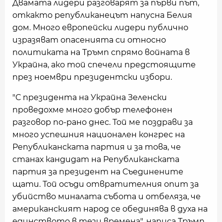
Двамата лидери разговарят за първи път,
откакто републиканецът напусна Белия
дом. Много европейски лидери публично
изразяват опасенията си относно
политиката на Тръмп спрямо войната в
Украйна, ако той спечели предстоящите
през ноември президентски избори.
"С президента на Украйна Зеленски
проведохме много добър телефонен
разговор по-рано днес. Той ме поздрави за
много успешния национален конгрес на
Републиканската партия и за това, че
станах кандидат на Републиканската
партия за президент на Съединените
щати. Той осъди отвратителния опит за
убийство миналата събота и отбеляза, че
американският народ се обединява в духа на
единството в тези времена", написа Тръмп