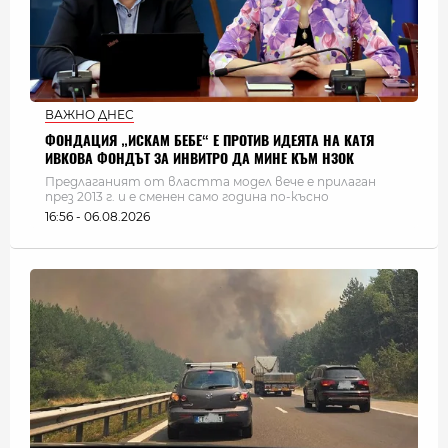
ВАЖНО ДНЕС
ФОНДАЦИЯ „ИСКАМ БЕБЕ“ Е ПРОТИВ ИДЕЯТА НА КАТЯ
ИВКОВА ФОНДЪТ ЗА ИНВИТРО ДА МИНЕ КЪМ НЗОК
Предлаганият от властта модел вече е прилаган
през 2013 г. и е сменен само година по-късно
16:56 - 06.08.2026