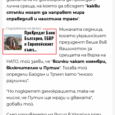
лична среща, на която да обсъдят "
какви
стъпки могат да направят мира
справедлив и наистина траен
".
Миналата седмица,
когато украинският
президент беше във
Вашингтон за
срещата на върха на
НАТО, той заяви, че "
всички чакат ноември,
включително и Путин
". Тогава той
определи Байдън и Тръмп като "много
различни".
"Но подкрепят демокрацията, така че
мисля, че Путин ще мрази и двамата",
добави той.
След нахлуването на Русия в Украйна през