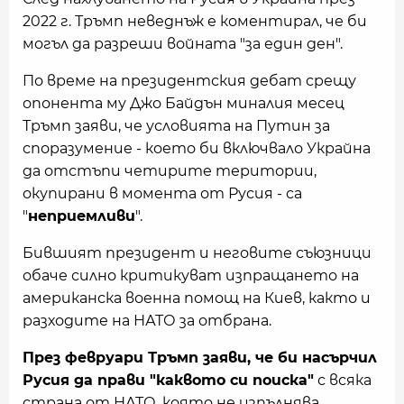
2022 г. Тръмп неведнъж е коментирал, че би
могъл да разреши войната "за един ден".
По време на президентския дебат срещу
опонента му Джо Байдън миналия месец
Тръмп заяви, че условията на Путин за
споразумение - което би включвало Украйна
да отстъпи четирите територии,
окупирани в момента от Русия - са
"
неприемливи
".
Бившият президент и неговите съюзници
обаче силно критикуват изпращането на
американска военна помощ на Киев, както и
разходите на НАТО за отбрана.
През февруари Тръмп заяви, че би насърчил
Русия да прави "каквото си поиска"
с всяка
страна от НАТО, която не изпълнява