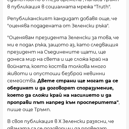
в публикация в социалната мрежа "Truth".
Републиканският кандидат добавя още, че
"оценява подадената от Зеленски ръка".
"Оценявам президента Зеленски за това, че
ми е подал ръка, защото аз, като следващия
президент на Съединените щати, ще
донеса мир на света и ще сложа край на
войната, която коства толкова много
животи и опустоши безброй невинни
семейства.
Двете страни ще могат да се
обединят и да договорят споразумение,
което да сложи край на насилието и да
проправи път напред към просперитета"
,
пише още Тръмп.
В своя публикация в Х Зеленски разясни, че
двамата са се договорили да проведат