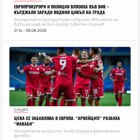
ЕВРОПРОКУРОРИ И ПОЛИЦИЯ ВЛЯЗОХА ВЪВ ВИК –
КЪРДЖАЛИ ЗАРАДИ ВОДНИЯ ЦИКЪЛ НА ГРАДА
Българската прокуратура повдигна обвинения на
бившия шеф на ВиК-Бургас Цветан Мирчев
21:14 - 06.08.2026
СПОРТ
ЦСКА СЕ ЗАБАВЛЯВА В ЕВРОПА. “АРМЕЙЦИТЕ” РАЗБИХА
“МАКАБИ”
Момчетата на Христо Янев показаха феноменален
футбол