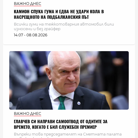
ВАЖНО ДНЕС
КАМИОН СПУКА ГУМА И ЕДВА НЕ УДАРИ КОЛА В
НАСРЕЩНОТО НА ПОДБАЛКАНСКИЯ ПЪТ
Всички гуми на тежкотоварния автомобил били
износени и без грайфер
14:07 - 08.08.2026
ВАЖНО ДНЕС
ГЛАВЧЕВ СИ НАПРАВИ САМООТВОД ОТ ОДИТИТЕ ЗА
ВРЕМЕТО, КОГАТО Е БИЛ СЛУЖЕБЕН ПРЕМИЕР
Въпреки това председателят на Сметната палата