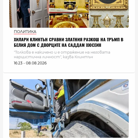
ПОЛИТИКА
ХИЛАРИ КЛИНТЪН СРАВНИ ЗЛАТНИЯ РАЗКОШ НА ТРЪМП В
БЕЛИЯ ДОМ С ДВОРЦИТЕ НА САДДАМ ХЮСЕИН
"Толкова е накичено и е отражение на неговата
нарцистична личност", казва Клинтън
16:23 - 08.08.2026