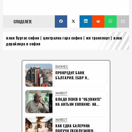
СПОДЕЛЕТЕ
влак бургас софия
централна гара софия
жп транспорт
влак
дерайлира в софия