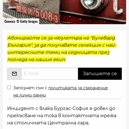
Снимка: © Getty Images
Абонирайте се за нюзлетъра на "Булевард
България", за да получавате селекция с най-
интересните теми на седмицата през
погледа на нашия екип:
Запознат съм с
политиката за съхранение
на лични данни
Инцидент с влака Бургас-София е довел до
прекъсване на тока в контактната мрежа
на столичната Централна гара.