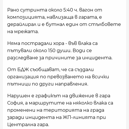
Рано сутринта около 5:40 ч. вагон от
композицията, навлизаща в гарата, е
дерайлирал и е бутнал един от стълбовете
на мрежата.
Няма пострадали хора - във влака са
пътували около 150 души. Води се
разследване за причините за инцидента.
От БДЖ съобщават, че са създали
организация по превозването на всички
пътници по други направления.
Нарушен е графикът на движение в гара
София, а маршрутите на няколко влака са
променени на територията на града
заради инцидента на ЖП-линията при
Централна гара.