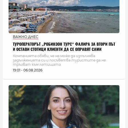
ВАЖНО ДНЕС
ТУРОПЕРАТОРЪТ „РОБИНЗОН ТУРС“ ФАЛИРА ЗА ВТОРИ ПЪТ
И ОСТАВИ СТОТИЦИ КЛИЕНТИ ДА СЕ ОПРАВЯТ САМИ
Компанията обяви, че не може да изпълнява
задълженията си и посъветва туристите да не
тръгват към летищата
19:01 - 06.08.2026