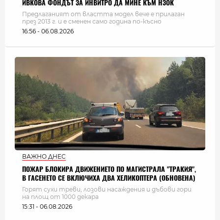
ИВКОВА ФОНДЪТ ЗА ИНВИТРО ДА МИНЕ КЪМ НЗОК
Предлаганият от властта модел вече е прилаган
през 2013 г. и е сменен само година по-късно
16:56 - 06.08.2026
ВАЖНО ДНЕС
ПОЖАР БЛОКИРА ДВИЖЕНИЕТО ПО МАГИСТРАЛА "ТРАКИЯ",
В ГАСЕНЕТО СЕ ВКЛЮЧИХА ДВА ХЕЛИКОПТЕРА (ОБНОВЕНА)
Горят сухи треви, лозови насаждения и дъбови гори
на площ от 1000 декара
15:31 - 06.08.2026