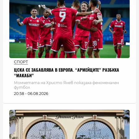
СПОРТ
ЦСКА СЕ ЗАБАВЛЯВА В ЕВРОПА. “АРМЕЙЦИТЕ” РАЗБИХА
“МАКАБИ”
Момчетата на Христо Янев показаха феноменален
футбол
20:58 - 06.08.2026