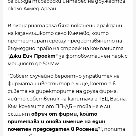
се вижда търговски интерес на дружества
около Ахмед Доган.
В пленарната зала бяха поканени граждани
на казанлъшкото село Кънчево, които
протестират срещу предоставянето на
възмездно право на строеж на компанията
"
Джи Ейч Проект"
за фотоволтаичен парк с
мощност до 50 Mw.
"Съвсем случайно вероятно управител на
фирмата-инвеститор е лице, което е в
съвета на директорите на друга фирма,
чийто собственик на капитала е ТЕЦ Варна.
Към колегите от ПП-ДБ – това не е ли
същият
обръч от фирми, който
притежава и онова имение на един
почетен председател в Росенец
?", попита