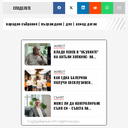
СПОДЕЛЕТЕ
народно събрание
възраждане
дпс
ахмед доган