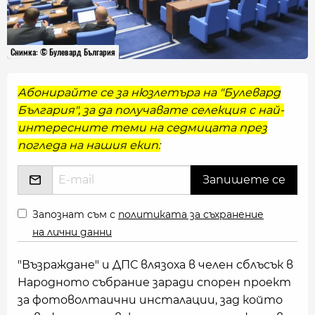
Снимка: © Булевард България
Абонирайте се за нюзлетъра на "Булевард
България", за да получавате селекция с най-
интересните теми на седмицата през
погледа на нашия екип:
Запознат съм с
политиката за съхранение
на лични данни
"Възраждане" и ДПС влязоха в челен сблъсък в
Народното събрание заради спорен проект
за фотоволтаични инсталации, зад който