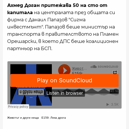
Ахмед Доган притежава 50 на сто от
капитала
на централата през общата си
фирма с Данаил Папазов "Сигма
инвестмънт". Папазов беше министър на
транспорта в правителството на Пламен
Орешарски, в което ДПС беше коалиционен
партньор на БСП.
Животът и други неща
·
Е159: Лека дрога