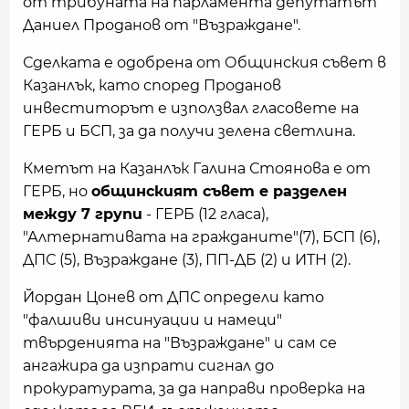
от трибуната на парламента депутатът
Даниел Проданов от "Възраждане".
Сделката е одобрена от Общинския съвет в
Казанлък, като според Проданов
инвеститорът е използвал гласовете на
ГЕРБ и БСП, за да получи зелена светлина.
Кметът на Казанлък Галина Стоянова е от
ГЕРБ, но
общинският съвет е разделен
между 7 групи
- ГЕРБ (12 гласа),
"Алтернативата на гражданите"(7), БСП (6),
ДПС (5), Възраждане (3), ПП-ДБ (2) и ИТН (2).
Йордан Цонев от ДПС определи като
"фалшиви инсинуации и намеци"
твърденията на "Възраждане" и сам се
ангажира да изпрати сигнал до
прокуратурата, за да направи проверка на