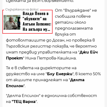
сделката за ВЕИ-съоръжението.
От "Възраждане" не
съобщиха повече
детайли около
предполагаемата
връзка от
фотоволтаиците до Доган, но проверка в
Търговския регистър показва, че вероятно
имат предвид управителката на "
Джи Ейч
Проект
" Нина Петрова-Кашкина.
Тя е в съвета на директорите на
дружество на име "
Блу Енержи
", в което 50%
от акциите принадлежат на "
Делта
Епсилон
".
"Делта Епсилон" е еднолична собственост
на
"ТЕЦ Варна
".