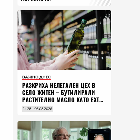
ВАЖНО ДНЕС
РАЗКРИХА НЕЛЕГАЛЕН ЦЕХ В
СЕЛО ЖИТЕН – БУТИЛИРАЛИ
РАСТИТЕЛНО МАСЛО КАТО EXTRA
VIRGIN ЗЕХТИН
14:28 - 05.08.2026