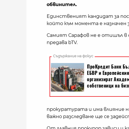
обвинител.
Единственият кандидат за пост
който към момента е назначен 
Самият Сарафов не е отишъл в с
предава bTV.
прокуратурата и има влияние н
важно разследване ще се задейс
От главния прокурор зависи и 