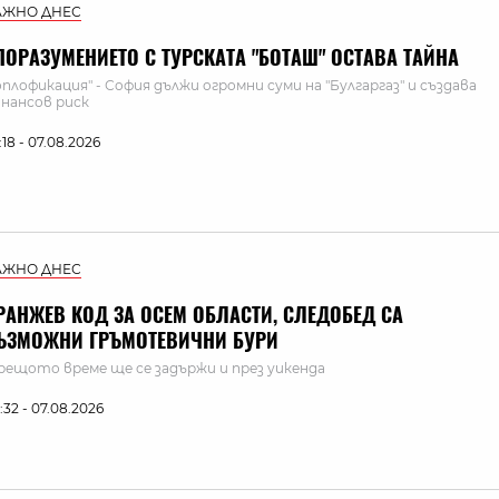
АЖНО ДНЕС
ПОРАЗУМЕНИЕТО С ТУРСКАТА "БОТАШ" ОСТАВА ТАЙНА
оплофикация" - София дължи огромни суми на "Булгаргаз" и създава
нансов риск
:18 - 07.08.2026
АЖНО ДНЕС
РАНЖЕВ КОД ЗА ОСЕМ ОБЛАСТИ, СЛЕДОБЕД СА
ЪЗМОЖНИ ГРЪМОТЕВИЧНИ БУРИ
рещото време ще се задържи и през уикенда
:32 - 07.08.2026