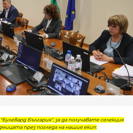
"Булевард България", за да получавате селекция
мицата през погледа на нашия екип: