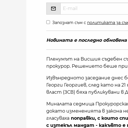
Запознат съм с
политиката за съх
Новината е последно обновена в 
Пленумът на Висшия съдебен съ
прокурор. Решението беше пр
Извънредното заседание днес 
Георги Георгиев, след като на 2
власт (ЗСВ) бяха публикувани в
Миналата седмица Прокурорскат
докато измененията в закона н
гласуваха
поправки, с които сп
с изтекъл мандат - какъвто е 