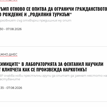
РЪМП ОТНОВО СЕ ОПИТВА ДА ОГРАНИЧИ ГРАЖДАНСТВОТ
О РОЖДЕНИЕ И „РОДИЛНИЯ ТУРИЗЪМ“
рховният съд отхвърли предишния му опит
:30 - 07.08.2026
АЖНО ДНЕС
ХИМИЦИТЕ“ В ЛАБОРАТОРИЯТА ЗА ФЕНТАНИЛ НАУЧИЛИ
Т КЛИПЧЕТА КАК СЕ ПРОИЗВЕЖДА НАРКОТИКЪТ
Р очаква нови престъпни групи да опитат да заемат мястото на
рестуваните
:35 - 07.08.2026