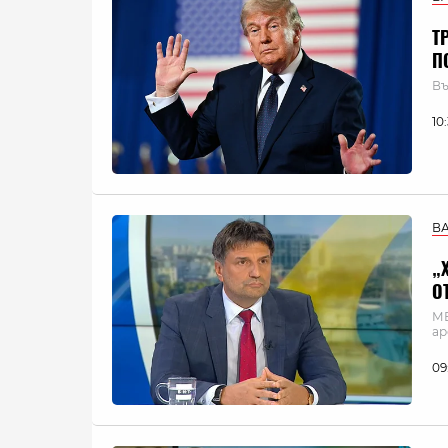
Т
П
Въ
10
В
„
О
МВ
а
09