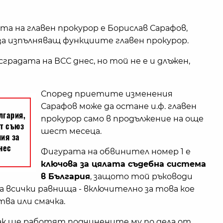
а на главен прокурор е Борислав Сарафов,
за изпълняващ функциите главен прокурор.
градата на ВСС днес, но той не е и длъжен,
Според приетите изменения
Сарафов може да остане и.ф. главен
прокурор само в продължение на още
шест месеца.
Фигурата на обвинител номер 1 е
ключова за цялата съдебна система
в България
, защото той ръководи
а всички равнища - включително за това кое
тва или смачка.
как ще работят подчинените му по дела от