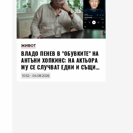
ЖИВОТ
ВЛАДO ПЕНЕВ В "ОБУВКИТЕ" НА
АНТЪНИ ХОПКИНС: НА АКТЬОРА
МУ СЕ СЛУЧВАТ ЕДНИ И СЪЩИ
НЕЩА ПО ЦЕЛИЯ СВЯТ
10:52 - 04.08.2026