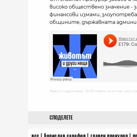
високо обществено значение - з
финансови измами, злоупотреба
общините, държавната админис
Животът и други неща
·
E179: Совите не са това, което са
СПОДЕЛЕТЕ
всс
борислав сарафов
главен прокурор
п