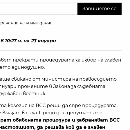
ранение на лични данни
10:27 ч. на 23 януари
.
вет прекрати процедурата за избор на главен
ието единодушно.
беше свикано от министъра на правосъдието
1 януари промените в Закона за съдебната
 Държавен вестник.
а колегия на ВСС реши да спре процедурата,
е влязат в сила. Преди дни депутатите
ират обявената процедура и забраняват ВСС
настоящият, да решава кой да е главен