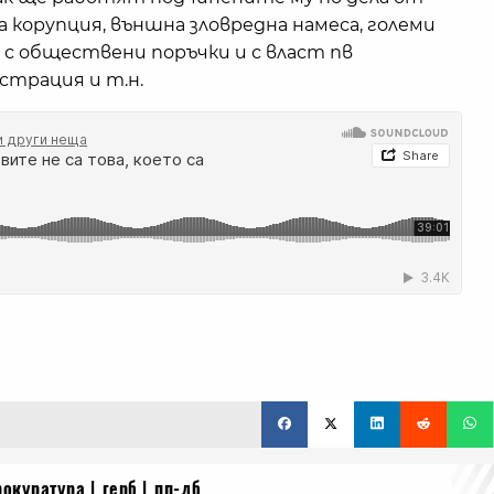
а корупция, външна зловредна намеса, големи
 с обществени поръчки и с власт пв
трация и т.н.
рокуратура
герб
пп-дб