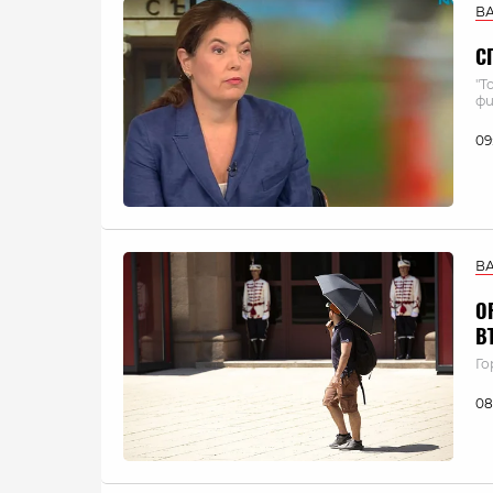
В
С
"Т
фи
09
В
О
В
Го
08