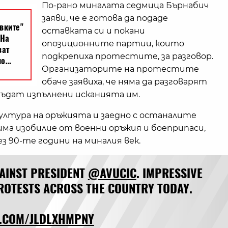
По-рано миналата седмица Бърнабич
заяви, че е готова да подаде
оставката си и покани
опозиционните партии, които
подкрепиха протестите, за разговор.
Организаторите на протестите
обаче заявиха, че няма да разговарят
ъдат изпълнени исканията им.
култура на оръжията и заедно с останалите
ма изобилие от военни оръжия и боеприпаси,
 90-те години на миналия век.
AINST PRESIDENT
@AVUCIC
. IMPRESSIVE
ROTESTS ACROSS THE COUNTRY TODAY.
R.COM/JLDLXHMPNY