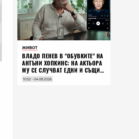
ЖИВОТ
ВЛАДO ПЕНЕВ В "ОБУВКИТЕ" НА
АНТЪНИ ХОПКИНС: НА АКТЬОРА
МУ СЕ СЛУЧВАТ ЕДНИ И СЪЩИ
НЕЩА ПО ЦЕЛИЯ СВЯТ
10:52 - 04.08.2026