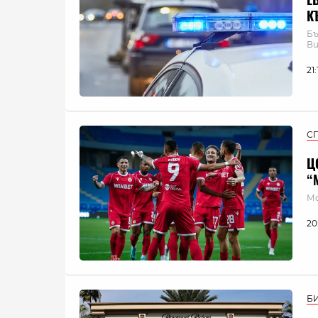
К
Бъ
Ви
21
С
Ц
“
Мо
20
Б