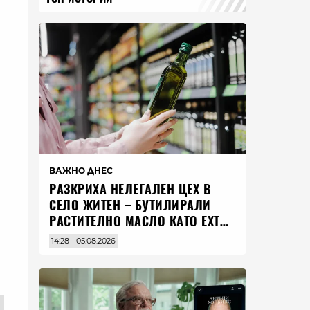
ВАЖНО ДНЕС
РАЗКРИХА НЕЛЕГАЛЕН ЦЕХ В
СЕЛО ЖИТЕН – БУТИЛИРАЛИ
РАСТИТЕЛНО МАСЛО КАТО EXTRA
VIRGIN ЗЕХТИН
14:28 - 05.08.2026