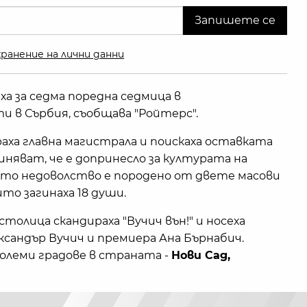
ранение на лични данни
ха за седма поредна седмица в
в Сърбия, съобщава "Ройтерс".
аха главна магистрала и поискаха оставката
няват, че е допринесло за културата на
ото недоволство е породено от двете масови
то загинаха 18 души.
олица скандираха "Вучич вън!" и носеха
сандър Вучич и премиера Ана Бърнабич.
големи градове в страната -
Нови Сад,