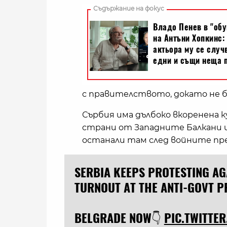
с правителството, докато не б
Сърбия има дълбоко вкоренена 
страни от Западните Балкани и
останали там след войните през
SERBIA KEEPS PROTESTING AG
TURNOUT AT THE ANTI-GOVT P
BELGRADE NOW👇
PIC.TWITTE