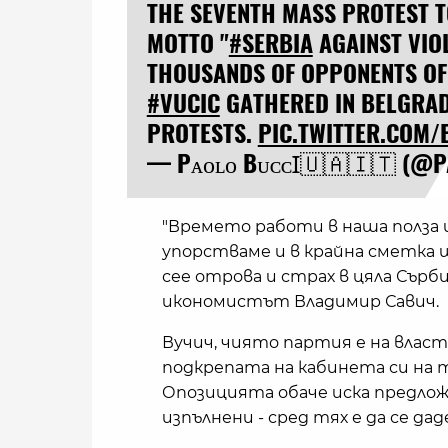
THE SEVENTH MASS PROTEST 
MOTTO "
#SERBIA
AGAINST VIO
THOUSANDS OF OPPONENTS OF
#VUCIC
GATHERED IN BELGRADE
PROTESTS.
PIC.TWITTER.COM
— Pᴀᴏʟᴏ BᴜᴄᴄꞮ🇺🇦🇮🇹 (@
"Времето работи в наша полза 
упорстваме и в крайна сметка
сее отрова и страх в цяла Сър
икономистът Владимир Савич.
Вучич, чиято партия е на власт о
подкрепата на кабинета си на т
Опозицията обаче иска предл
изпълнени - сред тях е да се да