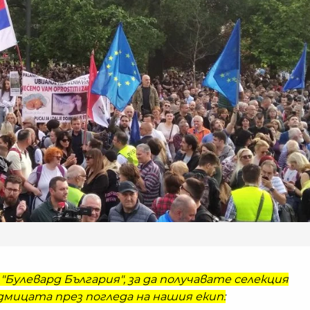
"Булевард България", за да получавате селекция
мицата през погледа на нашия екип: