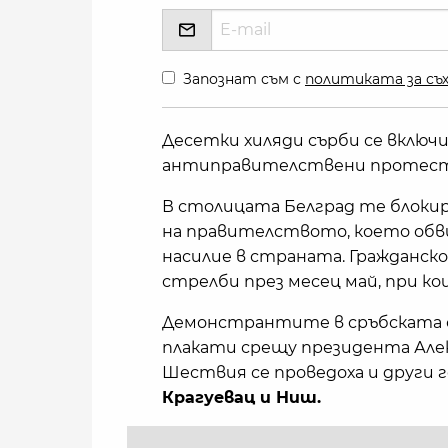
Запознат съм с
политиката за съх
Десетки хиляди сърби се включи
антиправителствени протести 
В столицата Белград те блокир
на правителството, което обви
насилие в страната. Гражданск
стрелби през месец май, при кои
Демонстрантите в сръбската ст
плакати срещу президента Алек
Шествия се проведоха и други 
Крагуевац и Ниш.