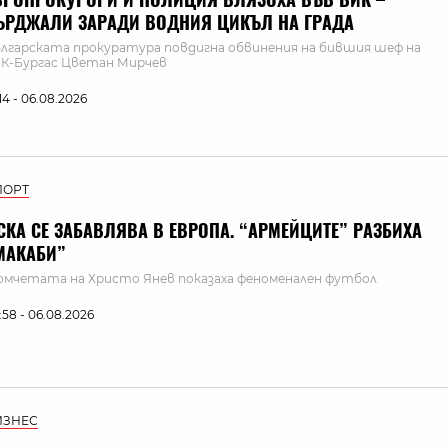
ЪРДЖАЛИ ЗАРАДИ ВОДНИЯ ЦИКЪЛ НА ГРАДА
лгарската прокуратура повдигна обвинения на бившия шеф на
К-Бургас Цветан Мирчев
:14 - 06.08.2026
ПОРТ
СКА СЕ ЗАБАВЛЯВА В ЕВРОПА. “АРМЕЙЦИТЕ” РАЗБИХА
МАКАБИ”
мчетата на Христо Янев показаха феноменален футбол
:58 - 06.08.2026
ИЗНЕС