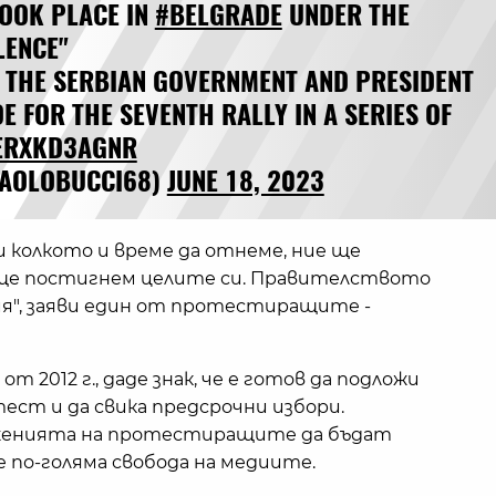
TOOK PLACE IN
#BELGRADE
UNDER THE
LENCE"
 THE SERBIAN GOVERNMENT AND PRESIDENT
 FOR THE SEVENTH RALLY IN A SERIES OF
/ERXKD3AGNR
PAOLOBUCCI68)
JUNE 18, 2023
и колкото и време да отнеме, ние ще
 ще постигнем целите си. Правителството
бия", заяви един от протестиращите -
т 2012 г., даде знак, че е готов да подложи
ест и да свика предсрочни избори.
оженията на протестиращите да бъдат
де по-голяма свобода на медиите.