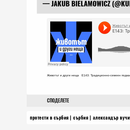
— JAKUB BIELAMOWICZ (@KU
Животът и други неща
·
Е143: Традиционно-семеен подка
СПОДЕЛЕТЕ
протести в сърбия
сърбия
александър вучи