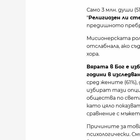
Само
3 млн. души (5
"
Религиозен ли ст
предишното пребро
Мисионерската рол
отслабнала, ако с
хора.
Вярата в Бог е из
години в изследва
сред жените (61%)
избират тази опци
общества по света
като цяло показват
сравнение с мъжете
Причините за това 
психологически. См