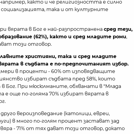
например, както и че религиозността е силно
 социализацията, така и от културните
ри вярата в Бог е най-разпространена
сред тези,
бразование (62%), както и сред младите роми
,
ават този отговор.
славните християни, така и сред младите
вярата в съдбата е по-предпочитаният избор.
измери в проценти - 60% от изповядващите
иянство избират съдбата пред 58%, които
 в Бог. При мюсюлманите, обхванати в "Млада
та е още по-голяма 70% избират вярата в
ог.
друго вероизповедание (католици, евреи,
ги) в много по-голям процент застават зад
вяра - 71% от тях дават този отговор, докато