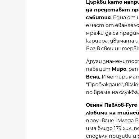
Църкви като напр
да представят пр
събития
. Една от
е част от евангел
мрежи да са предим
кариера, двамата и
Бог в свои интерв
Други знаменитости
певецът
Миро
, ра
Венц
. И четирима
"Пробуждане", вклю
по време на служба,
Огнян Павлов-Fyre 
любими на тийне
проучване "Млада Б
има близо 179 хил.
споделя призиви и 