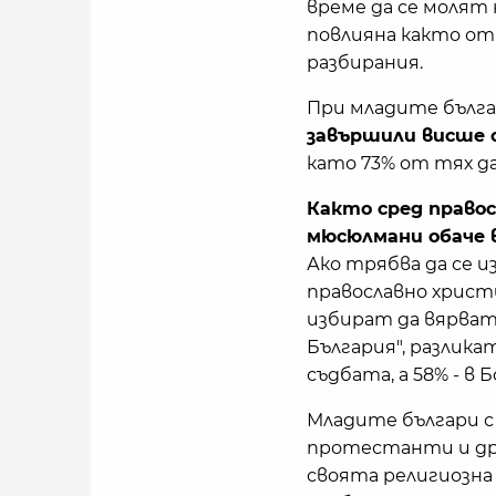
време да се молят 
повлияна както от
разбирания.
При младите бълга
завършили висше о
като 73% от тях д
Както сред право
мюсюлмани обаче 
Ако трябва да се 
православно христ
избират да вярват
България", разлика
съдбата, а 58% - в Б
Младите българи с 
протестанти и дру
своята религиозна 