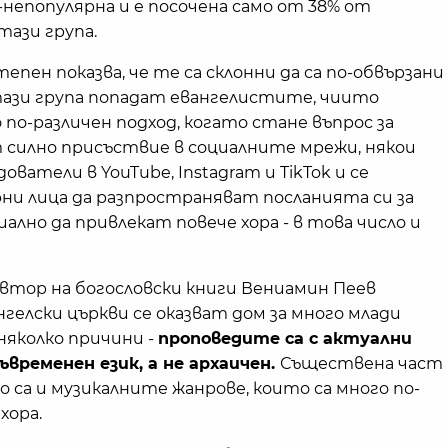
-непопулярна и е посочена само от 38% от
ази група.
тепен показва, че те са склонни да са по-обвързани
 тази група попадат евангелистите, чиито
по-различен подход, когато стане въпрос за
т силно присъствие в социалните мрежи, някои
ватели в YouTube, Instagram и TikTok и се
ни лица да разпространяват посланията си за
ално да привлекат повече хора - в това число и
автор на богословски книги Вениамин Пеев
гелски църкви се оказват дом за много млади
 няколко причини -
п
роповедите са с актуални
ъвременен език, а не архаичен.
Съществена част
 са и музикалните жанрове, които са много по-
хора.