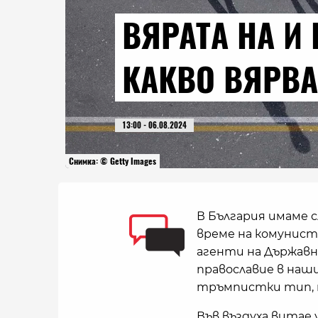
ВЯРАТА НА И 
КАКВО ВЯРВА
13:00 - 06.08.2024
Снимка: © Getty Images
В България имаме с
време на комунист
агенти на Държавн
православие в наш
тръмпистки тип, н
Във въздуха витае 