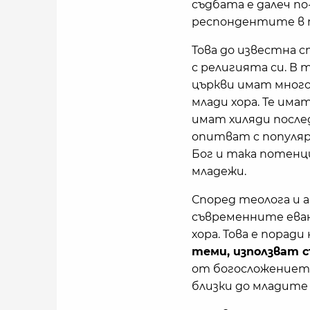
съдбата е далеч по
респондентите в т
Това до известна с
с религията си. В
църкви имат много 
млади хора. Те има
имат хиляди последо
опитват с популяр
Бог и така потенци
младежи.
Според теолога и 
съвременните еван
хора. Това е поради
теми, използват с
от богосложението
близки до младите 