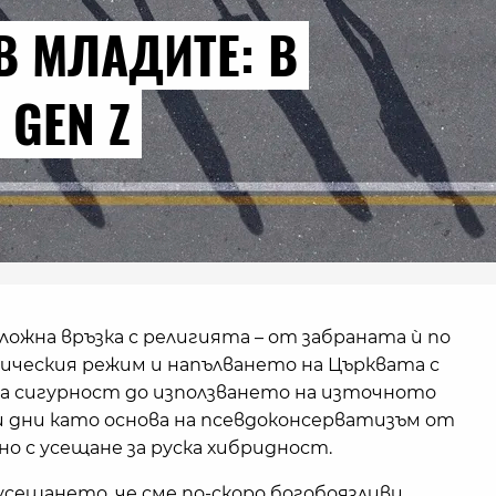
В МЛАДИТЕ: В
 GEN Z
ложна връзка с религията – от забраната ѝ по
ическия режим и напълването на Църквата с
а сигурност до използването на източното
и дни като основа на псевдоконсерватизъм от
о с усещане за руска хибридност.
усещането, че сме по-скоро богобоязливи,