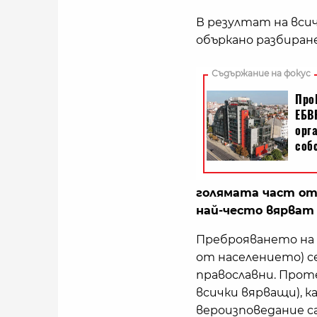
В резултат на вси
объркано разбиране
голямата част от 
най-често вярват 
Преброяването на НС
от населението) с
православни. Проте
всички вярващи), к
вероизповедание са 