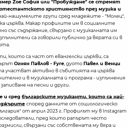
имер Zoe София или "Пробуждане" се стремят
отестантското християнство през музика и
 най-нашумелите групи сред младежите - "Молец",
ска църква. Макар профилите им в социалните
но със съдържание, свързано с музикалната им
зпълнители са говорили публично за вярата си в
юта.
, които са част от евангелски църкви, са
пърът
Огнян Павлов - Fyre
, дуото
Павел и Венци
та участват активно в събитията на църква
чително и в музикалната ѝ програма - изпълнения
 записване на песни и други.
e и сред
българските музиканти, които са най-
йджърите
според данните от социологическо
ългария" от април 2023 г. Профилът му в Instagram
 последователи, пред които рапърът често
размисли, свързани със собствената му вяра и