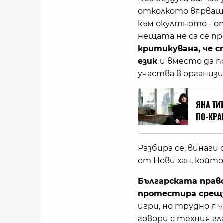
отколкото вярващи
към окултното - о
нещата не са се п
критикувана, че с
език
и вместо да п
участва в организ
ЯНА ТИ
ПО-КРА
Разбира се, винаги
от Нови хан, който
Българската право
протестира срещ
игри, но трудно я 
говори с техния гл