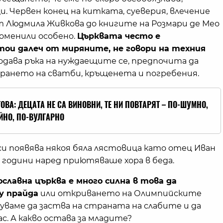
. Червен конец на китката, суеверия, влечение
т Людмила Живкова до книгите на Розмари де Мео
роменили особено.
Църквата често е
тои далеч от миряните, не говори на техния
одава ръка на нуждаещите се, предпочита да
ирането на сватби, кръщенета и погребения.
ТОВА: ДЕЦАТА НЕ СА ВИНОВНИ, ТЕ НИ ПОВТАРЯТ – ПО-ШУМНО,
ЙНО, ПО-ВУЛГАРНО
 си появява някоя бяла лястовица като отец Иван
 години наред приютяваше хора в беда.
славна църква е много силна в това да
у прайда
или откриването на Олимпийските
чуваме да заства на страната на слабите и да
ас. А какво остава за младите?