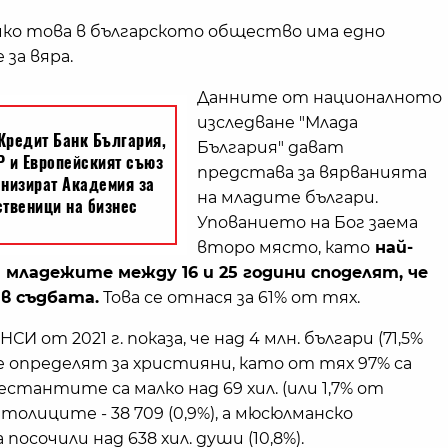
чко това в българското общество има едно
 за вяра.
Данните от националното
изследване "Млада
България" дават
представа за вярванията
на младите българи.
Упованието на Бог заема
второ място, като
най-
младежите между 16 и 25 години споделят, че
в съдбата.
Това се отнася за 61% от тях.
И от 2021 г. показа, че над 4 млн. българи (71,5%
е определят за християни, като от тях 97% са
стантите са малко над 69 хил. (или 1,7% от
атолиците - 38 709 (0,9%), а мюсюлманско
посочили над 638 хил. души (10,8%).