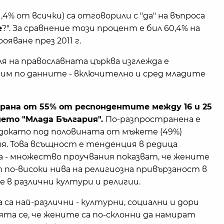
1,4% от всички) са отговорили с "да" на въпроса
е
?". За сравнение този процент е бил 60,4% на
яване през 2011 г.
я на православната църква изглежда е
ъдим по данните - включително и сред младите
брана от 55% от респондентите между 16 и 25
нето "Млада България".
По-разпространена е
, докато под половината от мъжете (49%)
я. Това всъщност е тенденция в редица
 - множество проучвания показват, че жените
 по-високи нива на религиозна привързаност в
 в различни култури и религии.
са най-различни - културни, социални и дори
ята се, че жените са по-склонни да намират