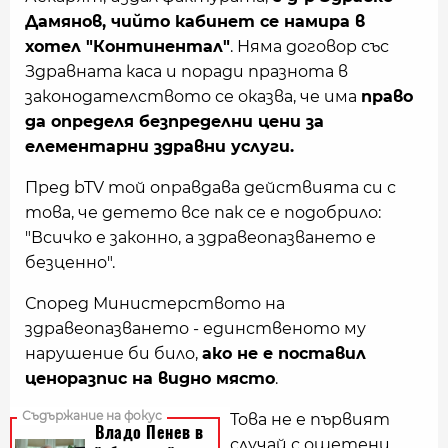
Дамянов, чийто кабинет се намира в
хотел "Континентал"
. Няма договор със
Здравната каса и поради празнота в
законодателството се оказва, че има
право
да определя безпределни цени за
елементарни здравни услуги.
Пред bTV той оправдава действията си с
това, че детето все пак се е подобрило:
"Всичко е законно, а здравеопазването е
безценно".
Според Министерството на
здравеопазването - единственото му
нарушение би било,
ако не е поставил
ценоразпис на видно място
.
Това не е първият
случай с ощетени