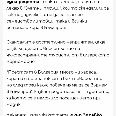
една рецепта
- това е ценоразписът на
лекар в "Златни пясъци", който скандализира
както задължените да го платят
семейство литовци, така и всички
останали хора в България.
Скандалът е достатъчно неприятен, за да
развали цялото впечатление на
чуждестранните туристи от българското
Черноморие.
"Престоят в България много ни хареса,
хората и обстановката бяха невероятни,
но след този казус повече няма да се върнем
в България", казват родителите на детето,
за което се е наложило посещението при
медик.
Лекарят, издал фактурата,
е д-р Здравко