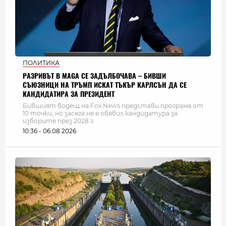
ПОЛИТИКА
РАЗРИВЪТ В MAGA СЕ ЗАДЪЛБОЧАВА – БИВШИ
СЪЮЗНИЦИ НА ТРЪМП ИСКАТ ТЪКЪР КАРЛСЪН ДА СЕ
КАНДИДАТИРА ЗА ПРЕЗИДЕНТ
Бившият водещ на Fox News представи програма от
10 точки, но засега не е обявил кандидатура за
изборите през 2028 г.
10:36 - 06.08.2026