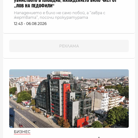
УБИЙСТВОТО В ПЛОВДИВ, НАПАДЕНИЕТО БИЛО ЧАСТ ОТ
„ЛОВ НА ПЕДОФИЛИ“
Нападението е било не само побой, а “гавра с
жертвата”, посочи прокуратурата
12:43 - 06.08.2026
БИЗНЕС