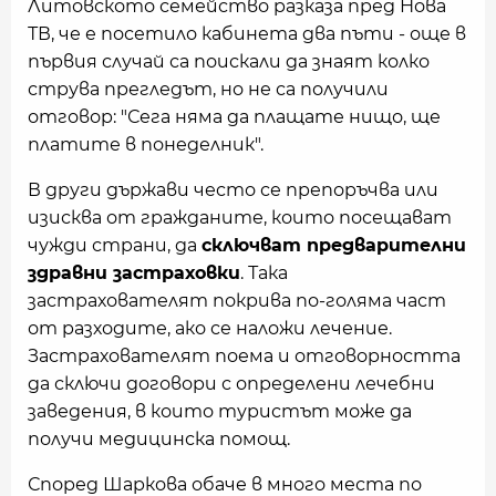
Литовското семейство разказа пред Нова
ТВ, че е посетило кабинета два пъти - още в
първия случай са поискали да знаят колко
струва прегледът, но не са получили
отговор: "Сега няма да плащате нищо, ще
платите в понеделник".
В други държави често се препоръчва или
изисква от гражданите, които посещават
чужди страни, да
сключват предварителни
здравни застраховки
. Така
застрахователят покрива по-голяма част
от разходите, ако се наложи лечение.
Застрахователят поема и отговорността
да сключи договори с определени лечебни
заведения, в които туристът може да
получи медицинска помощ.
Според Шаркова обаче в много места по