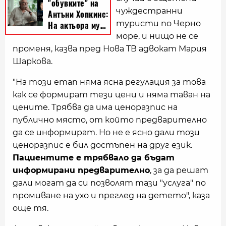
чуждестранни
туристи по Черно
море, и нищо не се
променя, казва пред Нова ТВ адвокат Мария
Шаркова.
"На този етап няма ясна регулация за това
как се формират тези цени и няма таван на
цените. Трябва да има ценоразпис на
публично място, от който предварително
да се информират. Но не е ясно дали този
ценоразпис е бил достъпен на друг език.
Пациентите е трябвало да бъдат
информирани предварително
, за да решат
дали могат да си позволят тази "услуга" по
промиване на ухо и преглед на детето", каза
още тя.