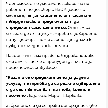
Черноморието умишлено лекарите не
работят по договор с НЗОК, защото
смятат, че заплащането от касата е
твърде ниско и предпочитат да
определят сами цените си.
Оттам се
стига и до явни злоупотреби с доверието
на чуждестранните гости, изпаднали в
нужда от медицинска помощ.
Пациентът има право на възражения, ако
има съмнения, че е принуден да плати за
нещо несъществуващо.
"Когато се определят цени за дадени
услуги, те трябва да са реално извършени
и да съответстват на това, което е
посочено"
, каза още Мария Шаркова.
Забранено е и да се прави ценоразпис с две