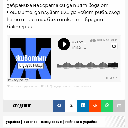
забраниха на хората си да пият вода от
чешмите, да плуват или да ловят риба, след
като и при тях бяха открити вредни
бактерии.
Животът и други неща
·
Е143: Традиционно-семеен подкаст
СПОДЕЛЕТЕ
украйна
каховка
наводнение
войната в украйна