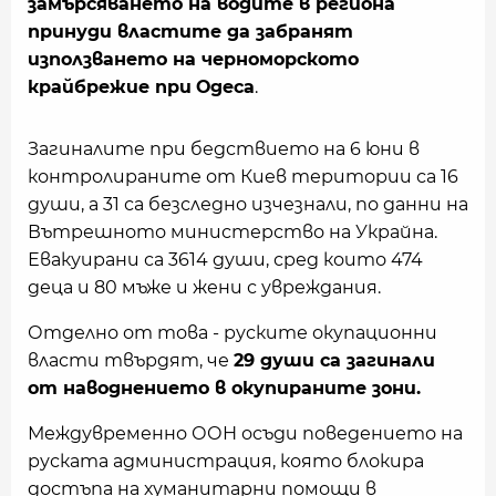
замърсяването на водите в региона
принуди властите да забранят
използването на черноморското
крайбрежие при
Одеса
.
Загиналите при бедствието на 6 юни в
контролираните от Киев територии са 16
души, а 31 са безследно изчезнали, по данни на
Вътрешното министерство на Украйна.
Евакуирани са 3614 души, сред които 474
деца и 80 мъже и жени с увреждания.
Отделно от това - руските окупационни
власти твърдят, че
29 души са загинали
от наводнението в окупираните зони.
Междувременно ООН осъди поведението на
руската администрация, която блокира
достъпа на хуманитарни помощи в