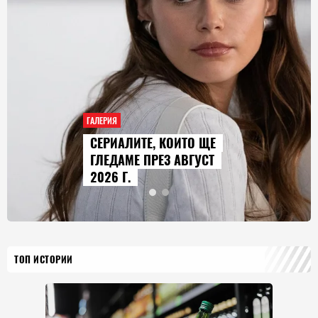
ГАЛЕРИЯ
, КОИТО ЩЕ
AUDI Q9 СТА
РЕЗ АВГУСТ
ГОЛЕМИЯТ М
ИСТОРИЯТА Н
ТОП ИСТОРИИ