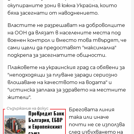
окупираните зони в южна Украйна, които
бяха засегнати от наводнението.
Властите не разрешават на доброволците
на ООН да влязат в населените места под
военен контрол и вместо това твърдят, че
сами щели да предоставят "максимална"
подкрепа за засегнатите общности.
Плажовете на украинския град са обявени за
"неподходящи за плуване заради сериозно
влошаване на качеството на водата" и
"истинска заплаха за здравето на местните
жители".
Бреговата линия
така или иначе
почти не се използва
след избухването на