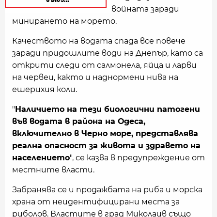
войната заради
минирането на морето.
Качеството на водата спада все повече
заради придошлите води на Днепър, като са
открити следи от салмонела, яйца и ларви
на червеи, както и наднормени нива на
ешерихия коли.
"
Наличието на тези биологични патогени
във водата в района на Одеса,
включително в Черно море, представлява
реална опасност за живота и здравето на
населението
", се казва в предупреждение от
местните власти.
Забранява се и продажбата на риба и морска
храна от неидентифицирани места за
риболов. Властите в град Миколаив също