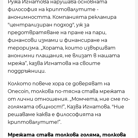
Ружа Игнатова нарушава основната
философия на криптовалутите -
анонимността. Компанията рекламира
"централизиран подход", уж за
предотвратяване на пране на пари,
финансови измами и финансиране на
тероризма. „Хората, които извършват
анонимни плащания, не влизат в нашата
мрежа“, казва Игнатова на своите
поддръжници.
Колкото повече хора се доверяват на
Onecoin, толкова по-тясна става мрежата
от лични отношения. „Момчета, ние сме по-
голямата общност!“, Казва Игнатова. "Ние
решаваме каква е философията на
криптовалутите!”.
Мрежата става толкова голяма, толкова