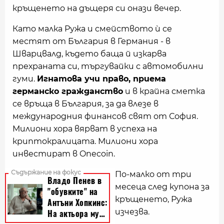
кръщенето на дъщеря си онази вечер.
Като малка Ружа и смейството ѝ се
местят от България в Германия - в
Шварцвалд, където баща й изкарва
прехраната си, търгувайки с автомобилни
гуми.
Игнатова учи право, приема
германско гражданство
и в крайна сметка
се връща в България, за да влезе в
международния финансов свят от София.
Милиони хора вярват в успеха на
криптокралицата. Милиони хора
инвестират в Onecoin.
По-малко от три
месеца след купона за
кръщенето, Ружа
изчезва.