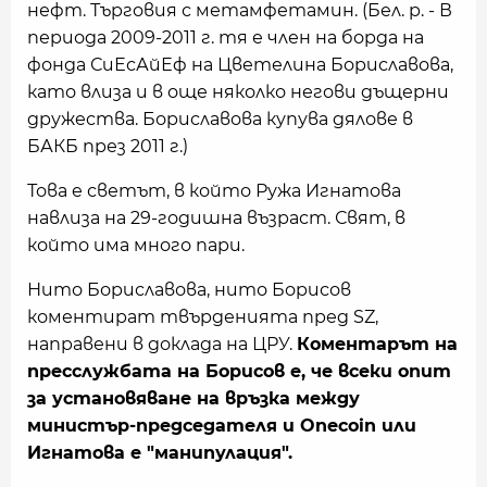
нефт. Търговия с метамфетамин. (Бел. р. - В
периода 2009-2011 г. тя е член на борда на
фонда СиЕсАйЕф на Цветелина Бориславова,
като влиза и в още няколко негови дъщерни
дружества. Бориславова купува дялове в
БАКБ през 2011 г.)
Това е светът, в който Ружа Игнатова
навлиза на 29-годишна възраст. Свят, в
който има много пари.
Нито Бориславова, нито Борисов
коментират твърденията пред SZ,
направени в доклада на ЦРУ.
Коментарът на
пресслужбата на Борисов е, че всеки опит
за установяване на връзка между
министър-председателя и Onecoin или
Игнатова е "манипулация".