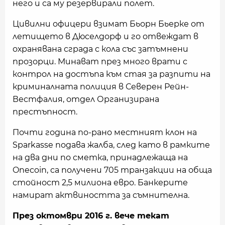
него и са му резервирали полет.
Цивилни офицери взимат Бьорн Бьерке от
летището в Дюселдорф и го отвеждат в
охранявана сграда с кола със затъмнени
прозорци. Минават през много врати с
контрол на достъпа към стая за разпити на
криминалната полиция в Северен Рейн-
Вестфалия, отдел Организирана
престъпност.
Почти година по-рано местният клон на
Sparkasse подава жалба, след като в рамките
на два дни по сметка, принадлежаща на
Onecoin, са получени 705 транзакции на обща
стойност 2,5 милиона евро. Банкерите
намират актвиността за съмнителна.
През октомври 2016 г. вече текат