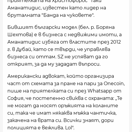
приятелката на Христофорос "Таки"
Аманатидис, известен като лидер на
бруталната "Банда на чуковете".
Бившият български модел (бел. р. Боряна
Шехтова) е в бизнеса с недвижими имоти, а
Аманатидис избяга от властите през 2012
г. в Дубай, като се твърди, че управлява
бизнеса си оттам. SZ не успяват да го
открият, за да му зададат въпроси.
Американски адвокат, който организира
част от схемата за пране на пари за Onecoin,
пише на приятелката си през Whatsapp от
София, че постепенно свиква с охраната: „Те
не могат да носят оръжията на коланите
си, така че имат някаква мъжка чантичка,
закачена на врата си. Всички знаят, дори
полицията е вежлива. Lol".