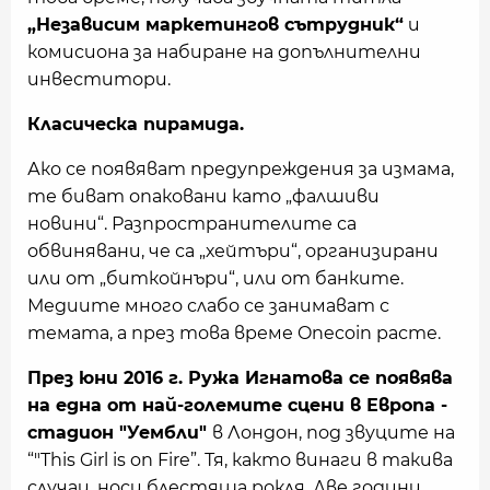
„Независим маркетингов сътрудник“
и
комисиона за набиране на допълнителни
инвеститори.
Класическа пирамида.
Ако се появяват предупреждения за измама,
те биват опаковани като „фалшиви
новини“. Разпространителите са
обвинявани, че са „хейтъри“, организирани
или от „биткойнъри“, или от банките.
Медиите много слабо се занимават с
темата, а през това време Onecoin расте.
През юни 2016 г. Ружа Игнатова се появява
на една от най-големите сцени в Европа -
стадион "Уембли"
в Лондон, под звуците на
“"This Girl is on Fire”. Тя, както винаги в такива
случаи, носи блестяща рокля. Две години