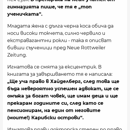
гимназията пише, че тя е „топ
ученичката“.
Младата жена с дълга черна коса обича да
носи високи токчета, силно червило и
екстравагантни рокли - така я описват
бивши съученици пред Neue Rottweiler
Zeitung.
Игнатова се смята за ексцентрик. В
книгата за завършването тя е написала:
„Ще уча право в Хайделберг, след това ще
бъда невероятно успешен адвокат, ще се
омъжа за богат човек, ще имам деца и ще
прекарам годините си, след като се
пенсионирам, на един от неговите
(моите!) Карибски острови“.
Игнатова прави докторска степен по право,