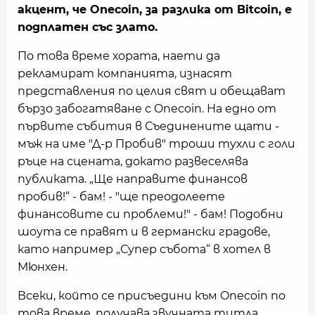
акцент, че Onecoin, за разлика от Bitcoin, е
подплатен със злато.
По това време хората, наети да
рекламират компанията, изнасят
представления по целия свят и обещават
бързо забогатяване с Onecoin. На едно от
първите събития в Съединените щати -
мъж на име "Д-р Пробив" троши тухли с голи
ръце на сцената, докато развеселява
публиката. „Ще направите финансов
пробив!“ - бам! - "ще преодолеете
финансовите си проблеми!" - бам! Подобни
шоута се правят и в германски градове,
като например „Супер събота“ в хотел в
Мюнхен.
Всеки, който се присъедини към Onecoin по
това време, получава звучната титла