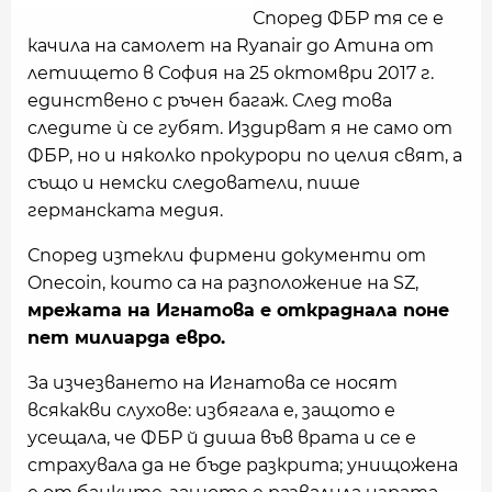
Според ФБР тя се е
качила на самолет на Ryanair до Атина от
летището в София на 25 октомври 2017 г.
единствено с ръчен багаж. След това
следите ѝ се губят. Издирват я не само от
ФБР, но и няколко прокурори по целия свят, а
също и немски следователи, пише
германската медия.
Според изтекли фирмени документи от
Onecoin, които са на разположение на SZ,
мрежата на Игнатова е откраднала поне
пет милиарда евро.
За изчезването на Игнатова се носят
всякакви слухове: избягала е, защото е
усещала, че ФБР й диша във врата и се е
страхувала да не бъде разкрита; унищожена