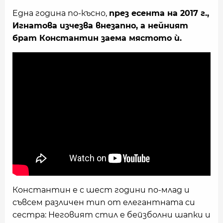
Eдна година по-късно,
през есента на 2017 г.,
Игнатова изчезва внезапно, a нейният
брат Константин заема мястото ѝ.
Константин е с шест години по-млад и
съвсем различен тип от елегантната си
сестра: Неговият стил е бейзболни шапки и