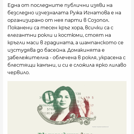
Една от последните публични изяви на
безследно изчезналата Ружа Игнатова е на
организирано от нея парти в Созопол.
Поканени са тесен кръг хора, всички са с
елегантни рокли и костюми, стоят на
кръгли маси в градината, а шампанското се
изстудява до басейна. Домакинята е
забележителна - облечена в рокля, украсена с
блестящи камъни, и си е сложила ярко лилаво
червило.