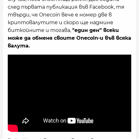
след първата публикация във Facebook, тя
твърди, че Onecoin вече е номер две в
криптовалутите и скоро ще надмине
биткойните и тогава,
"един ден” всеки
може да обменя своите Onecoin-и във всяка
валута.