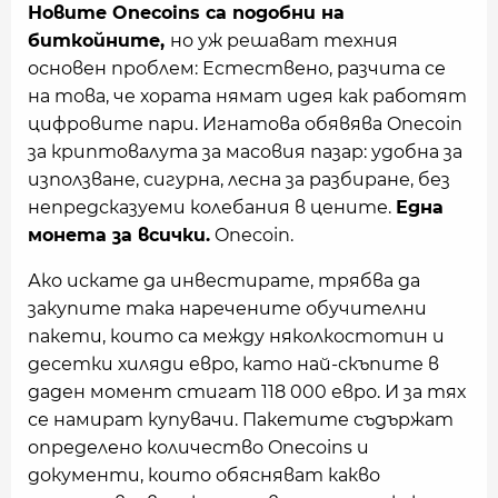
Новите Onecoins са подобни на
биткойните,
но уж решават техния
основен проблем: Естествено, разчита се
на това, че хората нямат идея как работят
цифровите пари. Игнатова обявява Onecoin
за криптовалута за масовия пазар: удобна за
използване, сигурна, лесна за разбиране, без
непредсказуеми колебания в цените.
Една
монета за всички.
Onecoin.
Ако искате да инвестирате, трябва да
закупите така наречените обучителни
пакети, които са между няколкостотин и
десетки хиляди евро, като най-скъпите в
даден момент стигат 118 000 евро. И за тях
се намират купувачи. Пакетите съдържат
определено количество Onecoins и
документи, които обясняват какво