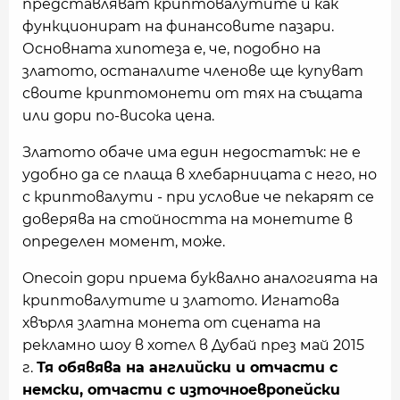
представляват криптовалутите и как
функционират на финансовите пазари.
Основната хипотеза е, че, подобно на
златото, останалите членове ще купуват
своите криптомонети от тях на същата
или дори по-висока цена.
Златото обаче има един недостатък: не е
удобно да се плаща в хлебарницата с него, но
с криптовалути - при условие че пекарят се
доверява на стойността на монетите в
определен момент, може.
Onecoin дори приема буквално аналогията на
криптовалутите и златото. Игнатова
хвърля златна монета от сцената на
рекламно шоу в хотел в Дубай през май 2015
г.
Тя обявява на английски и отчасти с
немски, отчасти с източноевропейски