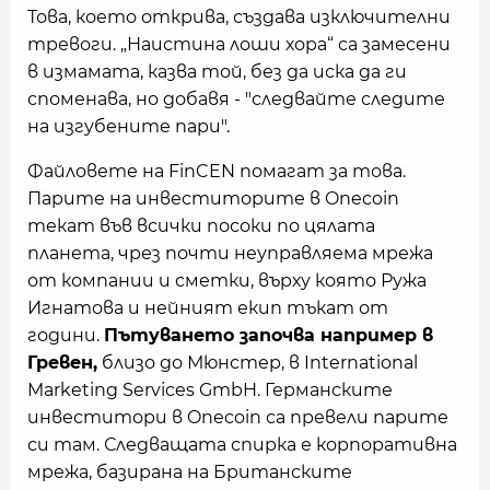
Това, което открива, създава изключителни
тревоги. „Наистина лоши хора“ са замесени
в измамата, казва той, без да иска да ги
споменава, но добавя - "следвайте следите
на изгубените пари".
Файловете на FinCEN помагат за това.
Парите на инвеститорите в Onecoin
текат във всички посоки по цялата
планета, чрез почти неуправляема мрежа
от компании и сметки, върху която Ружа
Игнатова и нейният екип тъкат от
години.
Пътуването започва например в
Гревен,
близо до Мюнстер, в International
Marketing Services GmbH. Германските
инвеститори в Onecoin са превели парите
си там. Следващата спирка е корпоративна
мрежа, базирана на Британските