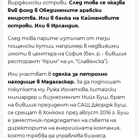
Вирджински острови.
След това се оказва
във фонд в Обединените арабски
емирства. Или в банка на Каймановите
острови. Или в Ирландия.
След това парите изтичат от тези
пощенски кутии, например в недвижими
имоти в центъра на София (бел. р. - бившия
ресторант "Крим" на ул. “Славянска”).
Или участват в
сделка за петролно
находище в Мадагаскар.
За да подпишат
покупката му, Ружа Игнатова, китайски
милиардер и бизнесменът Нийл Буш, брат
на бившия президент на САЩ Джордж Буш,
се срещат в Хонконг през август 2016 г. Буш
е заместник-председател на съвета на
директорите на енергийната компания,
която трябва да управлява бизнеса.