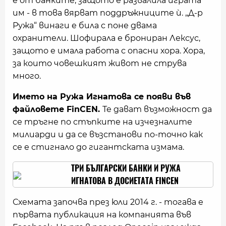
е от банките, защото е развалила играта
им - в това вярват поддръжниците ѝ. „Д-р
Ружа“ винаги е била с поне двама
охранители. Шофирала е брониран Лексус,
защото е имала работа с опасни хора. Хора,
за които човешкият живот не струва
много.
Името на Ружа Игнатова се появи във
файловете FinCEN.
Те дават възможност да
се тръгне по стъпките на изчезналите
милиарди и да се възстанови по-точно как
се е стигнало до гигантската измама.
ТРИ БЪЛГАРСКИ БАНКИ И РУЖА
ИГНАТОВА В ДОСИЕТАТА FINCEN
Схемата започва през юли 2014 г. - тогава е
първата публикация на компанията във