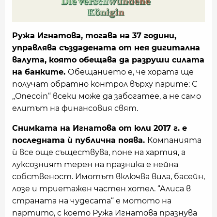
Ружа Игнатова, тогава на 37 години,
управлява създадената от нея дигитална
валута, която обещава да разруши силата
на банките.
Обещанието е, че хората ще
получат обратно контрол върху парите: С
„Onecoin“ всеки може да забогатее, а не само
елитът на финансовия свят.
Снимката на Игнатова от юли 2017 г. е
последната ѝ публична поява.
Компанията
ѝ все още съществува, поне на хартия, а
луксозният терен на празника е нейна
собственост. Имотът включва вила, басейн,
лозе и триетажен частен хотел. “Алиса в
страната на чудесата“ е мотото на
партито, с което Ружа Игнатова празнува