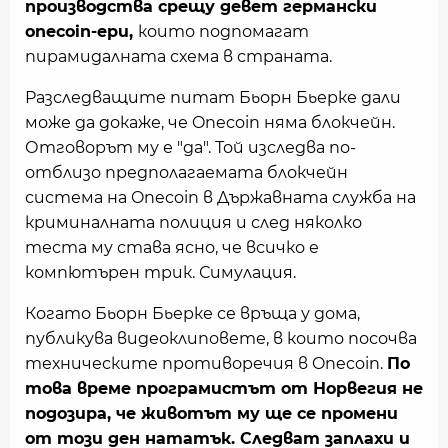
производства срещу девет германски
onecoin-ери,
които подпомагат
пирамидалната схема в страната.
Разследващите питат Бьорн Бьерке дали
може да докаже, че Onecoin няма блокчейн.
Отговорът му е "да". Той изследва по-
отблизо предполагаемата блокчейн
система на Onecoin в Държавната служба на
криминалната полиция и след няколко
теста му става ясно, че всичко е
компютърен трик. Симулация.
Когато Бьорн Бьерке се връща у дома,
публикува видеоклиповете, в които посочва
техническите противоречия в Onecoin.
По
това време програмистът от Норвегия не
подозира, че животът му ще се промени
от този ден нататък. Следват заплахи и