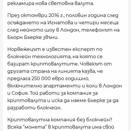
рекламира нова световна валута.
През октомври 2016 г., половин година след
осъждането на Игнатова и четири месеца
след нейното шоу в Лондон, телефонът на
Бьорн Бьерке звъни.
Норвежецът е известен експерт по
блокчейн технологията, на която се
базират криптовалутите. Човекът от
другата страна на линията казва, че
предлага 250 000 евро годишно,
включително апартаменти и коли в Лондон
и София. Той работи за компания за
криптовалута и иска да наеме Бьерке за да
разработи блокчейн.
Криптовалутна компания без блокчейн?
Всяка “монета” в криптовалута има свой