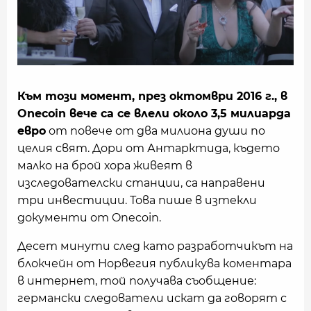
Към този момент, през октомври 2016 г., в
Onecoin вече са се влели около 3,5 милиарда
евро
от повече от два милиона души по
целия свят. Дори от Антарктида, където
малко на брой хора живеят в
изследователски станции, са направени
три инвестиции. Това пише в изтекли
документи от Onecoin.
Десет минути след като разработчикът на
блокчейн от Норвегия публикува коментара
в интернет, той получава съобщение:
германски следователи искат да говорят с