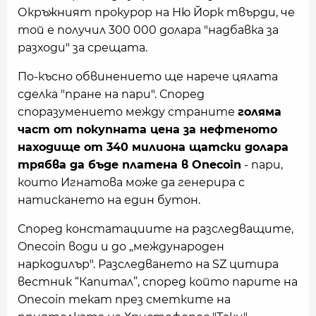
Окръжният прокурор на Ню Йорк твърди, че
той е получил 300 000 долара "надбавка за
разходи" за срещата.
По-късно обвинението ще нарече цялата
сделка "пране на пари". Според
споразумението между страните
голяма
част от покупната цена за нефтеното
находище от 340 милиона щатски долара
трябва да бъде платена в Onecoin
- пари,
които Игнатова може да генерира с
натискането на един бутон.
Според констатациите на разследващите,
Onecoin води и до „международен
наркодилър". Разследването на SZ цитира
вестник “Капитал”, според който парите на
Onecoin текат през сметките на