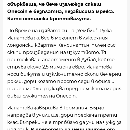
объркваща, че вече изглежда сякаш
Onecoin е безплатна, независима мрежа.
Като истинска криптовалута.
По време на изявата си на „Уембли“, Ружа
Игнатова живее в мезонет в луксозния
лондонски квартал Кенсингтън, пълен със
скъпи произведения на изкуството. Тя
притежава и апартамент в Дубай, който
струва около 2,5 милиона евро. Игнатова
носи бижута и изключително скъпи вечерни
рокли, дори когато просто седи в офиса и
пише имейли, разказва пред немската медия
бивш служител на Onecoin.
Игнатова завършва в Германия. Бързо
напредва в училище, дори прескача трети
клас, въпреки че е трябвало да учи на чужд за
нея език.
В препоръка на неин учител от