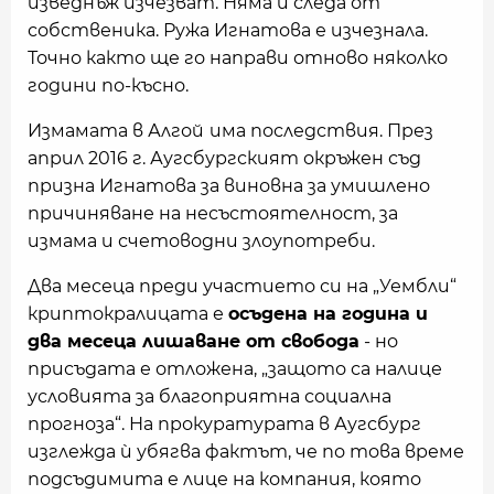
изведнъж изчезват. Няма и следа от
собственика. Ружа Игнатова е изчезнала.
Точно както ще го направи отново няколко
години по-късно.
Измамата в Алгой
има последствия. През
април 2016 г. Аугсбургският окръжен съд
призна Игнатова за виновна за умишлено
причиняване на несъстоятелност, за
измама и счетоводни злоупотреби.
Два месеца преди участието си на „Уембли“
криптокралицата е
осъдена на година и
два месеца лишаване от свобода
- но
присъдата е отложена, „защото са налице
условията за благоприятна социална
прогноза“. На прокуратурата в Аугсбург
изглежда ѝ убягва фактът, че по това време
подсъдимита е лице на компания, която