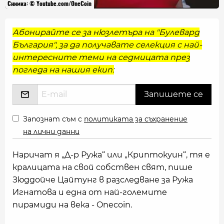
Снимка: © Youtube.com/OneCoin
Абонирайте се за нюзлетъра на "Булевард
България", за да получавате селекция с най-
интересните теми на седмицата през
погледа на нашия екип:
Запознат съм с
политиката за съхранение
на лични данни
Наричат я ​​„Д-р Ружа“ или „Криптокуин“, тя е
кралицата на свой собствен свят, пише
Зюддойче Цайтунг в разследване за Ружа
Игнатова и една от най-големите
пирамиди на века - Onecoin.