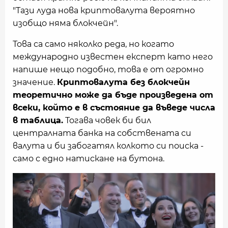
"Тази луда нова криптовалута вероятно
изобщо няма блокчейн".
Това са само няколко реда, но когато
международно известен експерт като него
напише нещо подобно, това е от огромно
значение.
Криптовалута без блокчейн
теоретично може да бъде произведена от
всеки, който е в състояние да въведе числа
в таблица.
Тогава човек би бил
централната банка на собствената си
валута и би забогатял колкото си поиска -
само с едно натискане на бутона.