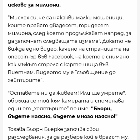
искове за милиони.
“Мислех си, че са някакви малки мошеници,
които правят двадесет, тридесет
милиона, след което продължават напред, за
да започнат следващата измама". Докато не
вижда едно видео, качено на страницата на
onecoin-ър във Facebook, на което е снимано
как мъжът стреля с картечница във
Виетнам. Видеото му е “съобщение до
хейтърите“.
"Оставете ни да живеем! Или ще умрете",
обръща се той към камерата и споменава
един от „хейтърите“ по име:
”Бьорн,
бъдете наясно, бъдете много наясно!"
Тогава Бьорн Бьерке започва свои
разследвания, за да разбере кой е врагът му.