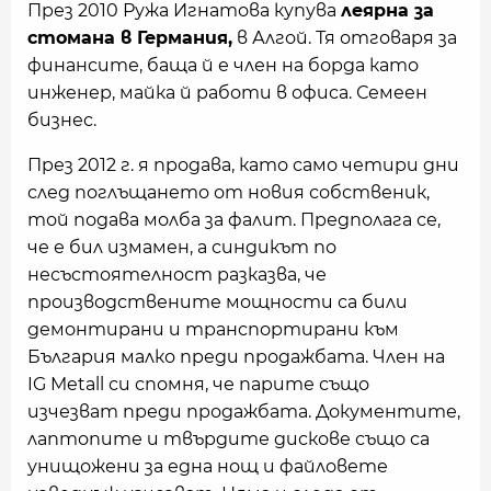
През 2010 Ружа Игнатова купува
леярна за
стомана в Германия,
в Алгой. Тя отговаря за
финансите, баща й е член на борда като
инженер, майка й работи в офиса. Семеен
бизнес.
През 2012 г. я продава, като само четири дни
след поглъщането от новия собственик,
той подава молба за фалит. Предполага се,
че е бил измамен, а синдикът по
несъстоятелност разказва, че
производствените мощности са били
демонтирани и транспортирани към
България малко преди продажбата. Член на
IG Metall си спомня, че парите също
изчезват преди продажбата. Документите,
лаптопите и твърдите дискове също са
унищожени за една нощ и файловете