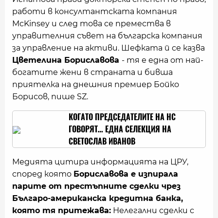
работи в консултантската компания
McKinsey и след това се премества в
управителния съвет на българска компания
за управление на активи. Шефката й се казва
Цветелина Бориславова
- тя е една от най-
богатите жени в страната и бивша
приятелка на днешния премиер Бойко
Борисов, пише SZ.
КОГАТО ПРЕДСЕДАТЕЛИТЕ НА НС
ГОВОРЯТ… ЕДНА СЕЛЕКЦИЯ НА
СВЕТОСЛАВ ИВАНОВ
Медията цитира информацията на ЦРУ,
според която
Бориславова е изпирала
парите от престъпните сделки чрез
Българо-американска кредитна банка,
която тя притежава:
Нелегални сделки с