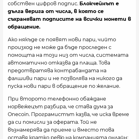
собствен цифров подпис.
Блокчейнът е
дълга верига от числа, в която се
съхраняват подписите на всички монети в
обращение.
Ако някъде се появят нови пари, чийто
произход не може да бъде проследен с
помощта на този низ от числа, системата
автоматично отказва да плаща. Това
предотвратява контрабандата на
фалшиви пари и не позволява на никого да
пуска нови пари в обращение по желание.
При второто телефонно обаждане
норвежецът разбира, че става дума за
Onecoin. Програмистът казва, че иска време
да си помисли за оферата. Той не
възнамерява да приеме и вместо това
оставя кратко ревю на компанията онлайн: