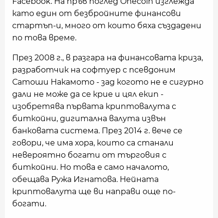
Facebook. На пръв поглед Onecoin изглежда
като един от безбройните финансови
стартъп-и, много от които бяха създадени
по това време.
През 2008 г., в разгара на финансовата криза,
разработчик на софтуер с псевдоним
Сатоши Накамото - зад когото не е сигурно
дали не може да се крие и цял екип -
изобретява първата криптовалута с
биткойни, дигитална валута извън
банковата система. През 2014 г. вече се
говори, че има хора, които са станали
невероятно богати от търговия с
биткойни. Но това е само началото,
обещава Ружа Игнатова. Нейната
криптовалута ще ви направи още по-
богати.