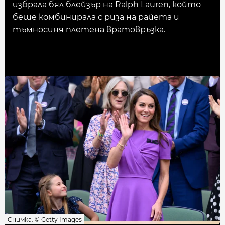
избрала бял блейзър на Ralph Lauren, който
беше комбинирала с риза на райета и
тъмносиня плетена вратовръзка.
Снимка: © Getty Images