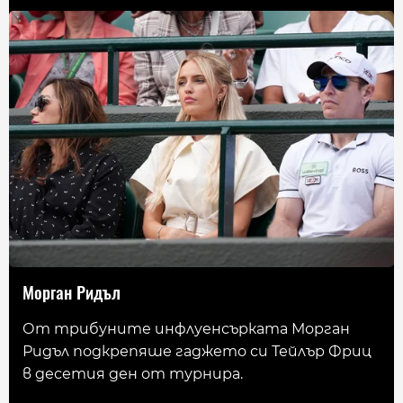
Морган Ридъл
От трибуните инфлуенсърката Морган
Ридъл подкрепяше гаджето си Тейлър Фриц
в десетия ден от турнира.