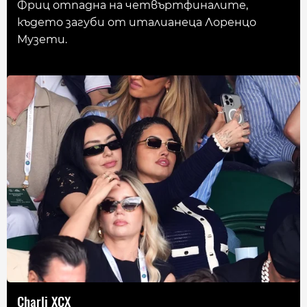
Фриц отпадна на четвъртфиналите,
където загуби от италианеца Лоренцо
Музети.
Charli XCX