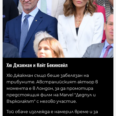
Хю Джакман и Кейт Бекинсейл
Хю Джакман също беше забелязан на
трибуните. Австралийският актьор в
момента е в Лондон, за да промотира
предстоящия филм на Marvel "Дедпул и
Върколакът" с негово участие.
Той обаче изглежда е намерил време и за