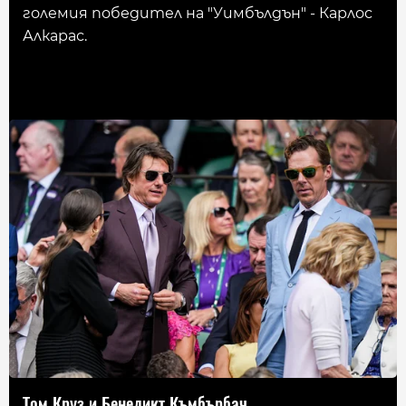
големия победител на "Уимбълдън" - Карлос
Алкарас.
Том Круз и Бенедикт Къмбърбач