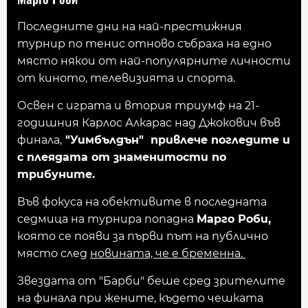
Последните дни на най-престижния
турнир по тенис отново събраха на едно
място някои от най-популярните личности
от киното, телевизията и спорта.
Освен с играта и втория триумф на 21-
годишния Карлос Алкарас над Джокович във
финала,
"Уимбълдън" привлече погледите и
с плеядата от знаменитости по
трибуните.
Във фокуса на обективите в последната
седмица на турнира попадна
Марго Роби,
която се появи за първи път на публично
място след
новината, че е бременна.
Звездата от "Барби" беше сред зрителите
на финала при жените, където чешката