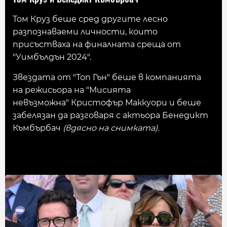
Том Круз беше сред другите лесно
разпознаваеми личности, които
присъстваха на финалната среща от
"Уимбълдън 2024".
Звездата от "Топ Гън" беше в компанията
на режисьора на "Мисията
невъзможна" Кристофър Маккуори и беше
забелязан да разговаря с актьора Бенедикт
Къмбърбач
(вдясно на снимката).