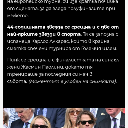
на европейско турне, си взе кратка почивка
от сцената, за да гледа полуфиналите при
мъжете.
44-годишната звезда се срещна и с две от
най-ярките звезди в спорта
. Тя се запозна с
испанеца Карлос Алкарас, който в крайна
сметка спечели турнира от Големия шлем.
Пинк се срещна и с финалистката на сингъл
жени Жасмин Паолини, докато тя
тренираше за последния си мач в
събота.
(Моментът е уловен на снимката).