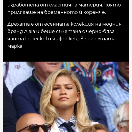
изработена от еластична материя, която
прилягаше на бременното ѝ коремче.
Дрехата е от есенната колекция на модния
бранд Alaïa и беше съчетана с черно-бяла
чанта Le Teckel и чифт кецове на същата
марка.