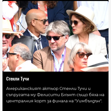
Стенли Тучи
Американският актьор Стенли Тучи и
съпругата му Фелисити Блънт също бяха на
централния корт за финала на "Уимбълдън".