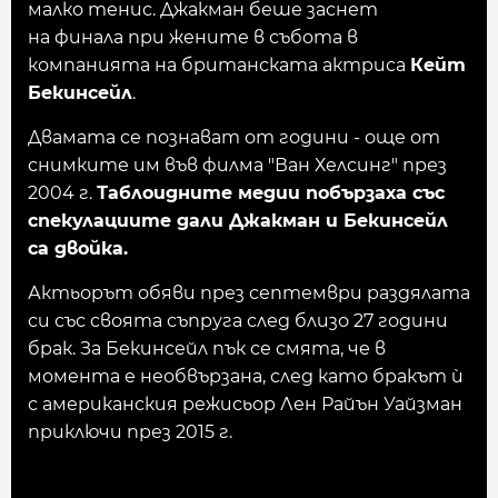
малко тенис. Джакман беше заснет
на финала при жените в събота в
компанията на британската актриса
Кейт
Бекинсейл
.
Двамата се познават от години - още от
снимките им във филма "Ван Хелсинг" през
2004 г.
Таблоидните медии побързаха със
спекулациите дали Джакман и Бекинсейл
са двойка.
Актьорът обяви през септември раздялата
си със своята съпруга след близо 27 години
брак. За Бекинсейл пък се смята, че в
момента е необвързана, след като бракът ѝ
с американския режисьор Лен Райън Уайзман
приключи през 2015 г.