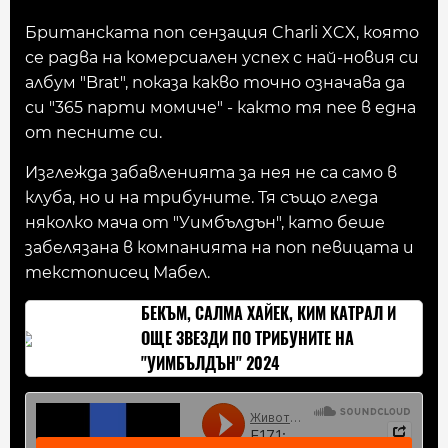
Британската поп сензация Charli XCX, която
се радва на комерсиален успех с най-новия си
албум "Brat", показа какво точно означава да
си "365 парти момиче" - както тя пее в една
от песните си.
Изглежда забавленията за нея не са само в
клуба, но и на трибуните. Тя също гледа
няколко мача от "Уимбълдън", като беше
забелязана в компанията на поп певицата и
текстописец Мабел.
БЕКЪМ, САЛМА ХАЙЕК, КИМ КАТРАЛ И
ОЩЕ ЗВЕЗДИ ПО ТРИБУНИТЕ НА
"УИМБЪЛДЪН" 2024