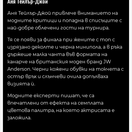
Аня Тейлър-Джой
Аня Тейлър-Джой привлече вниманието на
модните критици и попадна в списъците с
най-добре облечени гости на турнира.
Тя се появи за финала при жените с топ с
изрязано деколте и черна минипола, а в ръка
държеше малка чанта във формата на
канарче на британския моден бранд JW
Anderson. Черни кожени обувки на токчета с
остър връх и слънчеви очила допълваха
визията ѝ.
Модните експерти пишат, че са
впечатлени от ефекта на семплата
цветова палитра, на която актрисата е
заложила.