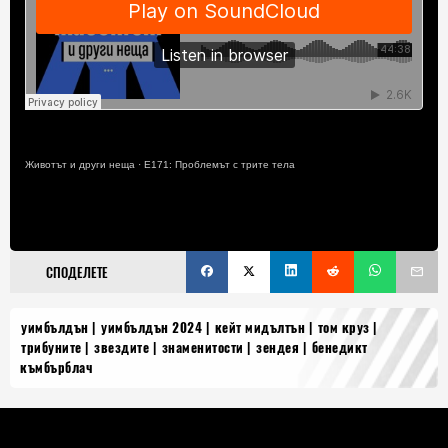
Животът и други неща
·
Е171: Проблемът с трите тела
СПОДЕЛЕТЕ
уимбълдън
уимбълдън 2024
кейт мидълтън
том круз
трибуните
звездите
знаменитости
зендея
бенедикт
къмбърблач