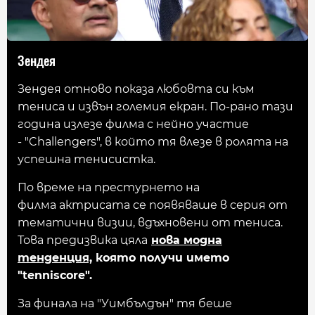
Зендея
Зендея отново показа любовта си към
тениса и извън големия екран. По-рано тази
година излезе филма с нейно участие
- "Challengers", в който тя влезе в ролята на
успешна тенисистка.
По време на престурнето на
филма актрисата се появяваше в серия от
тематични визии, вдъхновени от тениса.
Това предизвика цяла
нова модна
тенденция,
която получи името
"tenniscore".
За финала на "Уимбълдън" тя беше