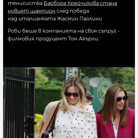
тенисистка
Барбора Крейчикова стана
новият шампион
след победа
над италианката Жасмин Паолини
Роби беше в компанията на своя съпруг -
филмовия продуцент Том Акърли.