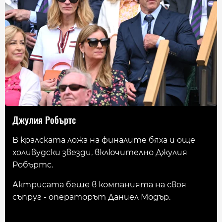
Джулия Робъртс
В кралската ложа на финалите бяха и още
холивудски звезди, включително Джулия
Робъртс.
Актрисата беше в компанията на своя
съпруг - операторът Даниел Модър.