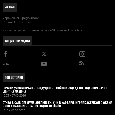
ЗА НАС
Управляващ редактор:
Сибина Григорова
Можете да ни пишете на
news@boulevardbulgaria.bg
СОЦИАЛНИ МЕДИИ
ТОП ИСТОРИИ
ПОЧИНА УИЛЯМ ОРБИТ - ПРОДУЦЕНТЪТ, КОЙТО СЪЗДАДЕ ЛЕГЕНДАРНИЯ RAY OF
LIGHT НА МАДОНА
16:23 - 07.08.2026
ОТИВА В САЩ БЕЗ ДУМА АНГЛИЙСКИ, УЧИ В ХАРВАРД, ИГРАЕ БАСКЕТБОЛ С ОБАМА
- КОЙ Е ФАВОРИТЪТ ЗА ПРЕЗИДЕНТ НА ФИФА
13:18 - 07.08.2026