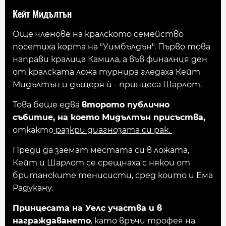
Кейт Мидълтън
Още членове на кралското семейство
посетиха корта на "Уимбълдън". Първо това
направи кралица Камила, а във финалния ден
от кралската ложа турнира гледаха Кейт
Мидълтън и дъщеря ѝ - принцеса Шарлот.
Това беше едва
второто публично
събитие, на което Мидълтън присъства,
откакто
разкри диагнозата си рак.
Преди да заемат местата си в ложата,
Кейт и Шарлот се срещнаха с някои от
британските тенисисти, сред които и Ема
Радукану.
Принцесата на Уелс участва и в
награждаването
, като връчи трофея на