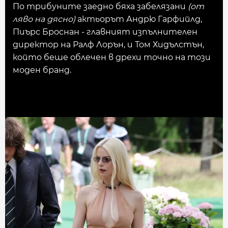
По трибуните заедно бяха забелязани
(от
ляво на дясно)
актьорът Андрю Гарфийлд,
Пиърс Броснан - главният изпълнителен
директор на Ралф Лорън, и Том Хидълстън,
който беше облечен в дрехи точно на този
моден бранд.