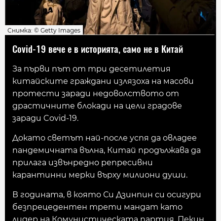
Снимка: © Getty Images
Covid-19 вече е в историята, само не в Китай
За първи път от три десетилетия
китайските граждани излязоха на масови
протести заради недоволството от
драстичните блокади на цели градове
заради Covid-19.
Докато светът най-после успя да овладее
пандемичната вълна, Китай продължава да
прилага извънредно репресивни
карантинни мерки върху милиони души.
В годината, в която Си Дзинпин си осигури
безпрецедентен трети мандат като
лидер на Комунистическата партия, Пекин,