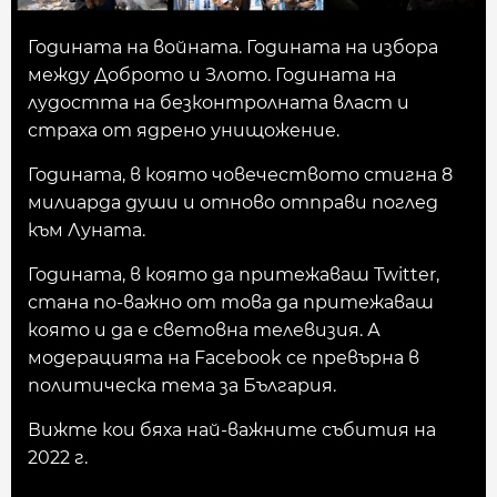
Годината на войната. Годината на избора
между Доброто и Злото. Годината на
лудостта на безконтролната власт и
страха от ядрено унищожение.
Годината, в която човечеството стигна 8
милиарда души и отново отправи поглед
към Луната.
Годината, в която да притежаваш Twitter,
стана по-важно от това да притежаваш
която и да е световна телевизия. А
модерацията на Facebook се превърна в
политическа тема за България.
Вижте кои бяха най-важните събития на
2022 г.