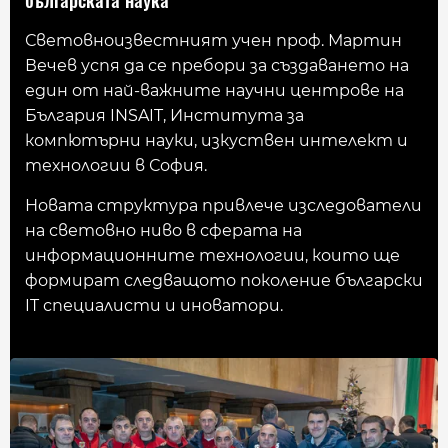
българската наука
Световноизвестният учен проф. Мартин
Вечев успя да се пребори за създаването на
един от най-важните научни центрове на
България INSAIT, Института за
компютърни науки, изкуствен интелект и
технологии в София.
Новата структура привлече изследователи
на световно ниво в сферата на
информационните технологии, които ще
формират следващото поколение български
IT специалисти и иноватори.