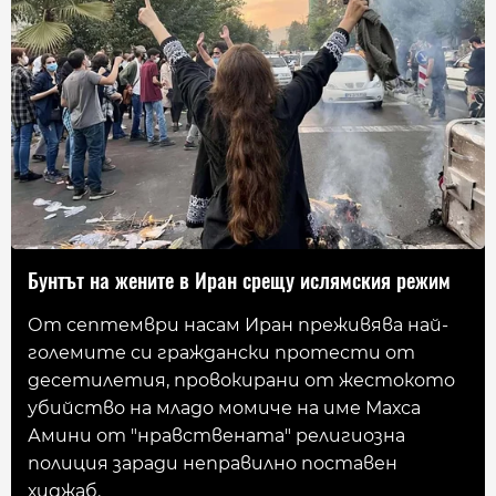
Бунтът на жените в Иран срещу ислямския режим
От септември насам Иран преживява най-
големите си граждански протести от
десетилетия, провокирани от жестокото
убийство на младо момиче на име Махса
Амини от "нравствената" религиозна
полиция заради неправилно поставен
хиджаб.