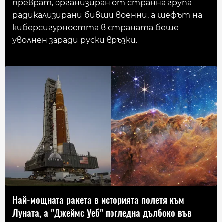
преврат, организиран от странна група
радикализирани бивши военни, a шефът на
киберсигурността в страната беше
уволнен заради руски връзки.
Най-мощната ракета в историята полетя към
Луната, a "Джеймс Уеб" погледна дълбоко във