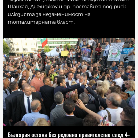
Шанхай, Джънджоу и др. поставиха под риск
илюзията за незаменимост на
тоталитарната власт.
България остана без редовно правителство след 4-