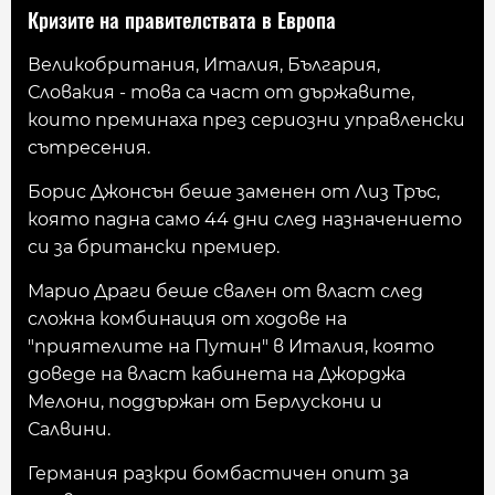
Кризите на правителствата в Европа
Великобритания, Италия, България,
Словакия - това са част от държавите,
които преминаха през сериозни управленски
сътресения.
Борис Джонсън беше заменен от Лиз Тръс,
която падна само 44 дни след назначението
си за британски премиер.
Марио Драги беше свален от власт след
сложна комбинация от ходове на
"приятелите на Путин" в Италия, която
доведе на власт кабинета на Джорджа
Мелони, поддържан от Берлускони и
Салвини.
Германия разкри бомбастичен опит за