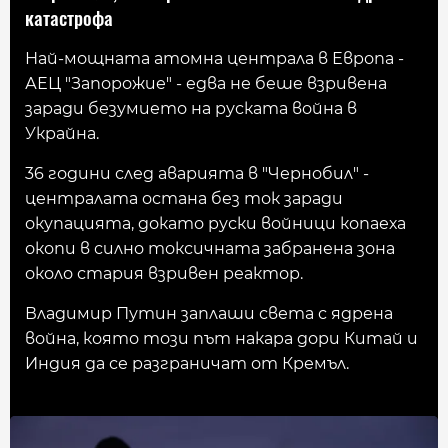
катастрофа
Най-мощната атомна централа в Европа -
АЕЦ "Запорожие" - едва не беше взривена
заради безумието на руската война в
Украйна.
36 години след аварията в "Чернобил" -
централата остана без ток заради
окупацията, докато руски войници копаеха
окопи в силно токсичната забранена зона
около стария взривен реактор.
Владимир Путин заплаши света с ядрена
война, която този път накара дори Китай и
Индия да се разграничат от Кремъл.