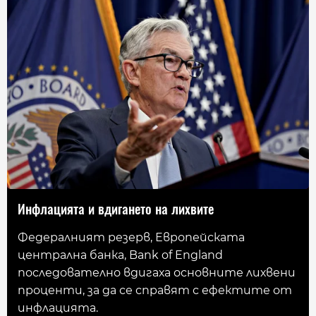
Инфлацията и вдигането на лихвите
Федералният резерв, Европейската
централна банка, Bank of England
последователно вдигаха основните лихвени
проценти, за да се справят с ефектите от
инфлацията.