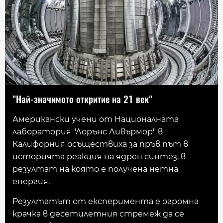
"Най-значимото откритие на 21 век"
Американски учени от Националната
лаборатория "Лорънс Ливърмор" в
Калифорния осъществиха за пръв път в
историята реакция на ядрен синтез, в
резултат на която е получена нетна
енергия.
Резултатът от експеримента е огромна
крачка в десетилетния стремеж да се