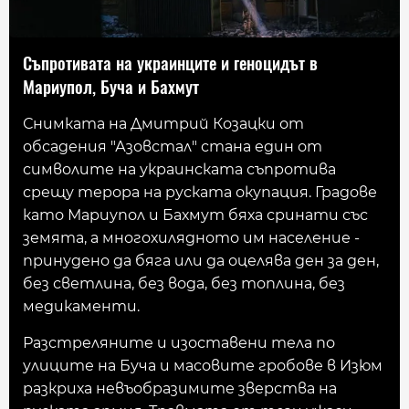
Съпротивата на украинците и геноцидът в
Мариупол, Буча и Бахмут
Снимката на Дмитрий Козацки от
обсадения "Азовстал" стана един от
символите на украинската съпротива
срещу терора на руската окупация. Градове
като Мариупол и Бахмут бяха сринати със
земята, а многохилядното им население -
принудено да бяга или да оцелява ден за ден,
без светлина, без вода, без топлина, без
медикаменти.
Разстреляните и изоставени тела по
улиците на Буча и масовите гробове в Изюм
разкриха невъобразимите зверства на