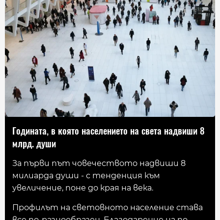
Годината, в която населението на света надвиши 8
млрд. души
За първи път човечеството надвиши 8
милиарда души - с тенденция към
увеличение, поне до края на века.
Профилът на световното население става
все по-разнообразен. Благодарение на по-