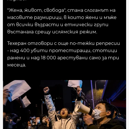
"Жена, живот, свобода", стана слоганът на
масовите размирици, в които жени и мъже
от всички възрасти и етнически групи
въстанаха срещу ислямския режим.
Техеран отговори с още по-тежки репресии
- над 400 убити протестиращи, стотици
ранени и над 18 000 арестувани само за три
месеца.