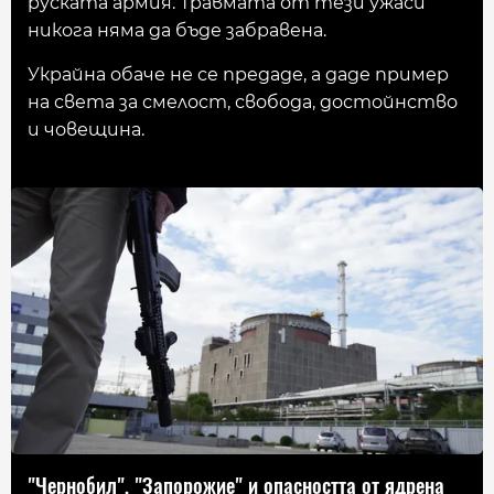
руската армия. Травмата от тези ужаси
никога няма да бъде забравена.
Украйна обаче не се предаде, а даде пример
на света за смелост, свобода, достойнство
и човещина.
"Чернобил", "Запорожие" и опасността от ядрена