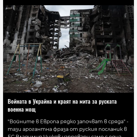
Войната в Украйна и краят на мита за руската
военна мощ
"Войните в Европа рядко започват в сряда" -
тази арогантна фраза от руския посланик в
ЕС Владимир Чижов изпревари само с една