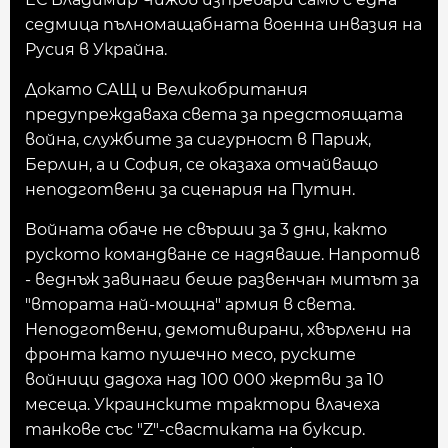
седмица пълномащабната военна инвазия на
Русия в Украйна.
Докато САЩ и Великобритания
предупреждаваха света за предстоящата
война, службите за сигурност в Париж,
Берлин, а и София, се оказаха отчайващо
неподготвени за сценария на Путин.
Войната обаче не свърши за 3 дни, както
руското командване се надяваше. Напротив
- веднъж завинаги беше развенчан митът за
"втората най-мощна" армия в света.
Неподготвени, демотивирани, хвърлени на
фронта като пушечно месо, руските
войници дадоха над 100 000 жертви за 10
месеца. Украинските трактори влачеха
танкове със "Z"-свастиката на буксир.