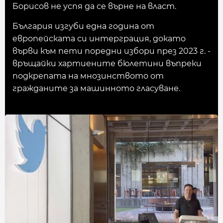
Борисов не успя да се върне на власт.
България изгуби една година от
европейската си интерграция, докато
върви към пети поредни избори през 2023 г. -
връщайки хартиените бюлетини въпреки
подкрепата на мнозинството от
гражданите за машинното гласуване.