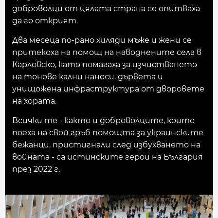
доброволци от цялата страна се опитваха
да го открият.
Два месеца по-рано хиляди мъже и жени се
притекоха на помощ на наводнените села в
Карловско, като помагаха за изчистването
на тонове кални наноси, дървета и
унищожена инфраструктура от дворовете
на хората.
Всички те - както и доброволците, които
поеха на свой гръб помощта за украинските
бежанци, пристигнали след избухването на
войната - са истинските герои на България
през 2022 г.