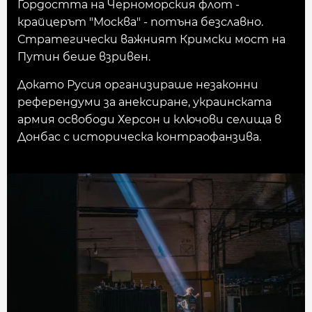
Гордостта на Черноморския флот -
крайцерът "Москва" - потъна безславно.
Стратегически важният Кримски мост на
Путин беше взривен.
Докато Русия организираше незаконни
референдуми за анексиране, украинската
армия освободи Херсон и ключови селища в
Донбас с историческа контраофанзива.