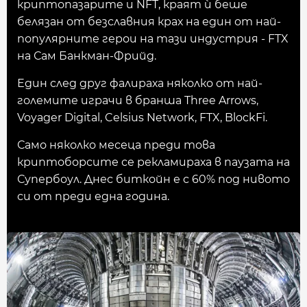
криптопазаритe и NFT, краят ѝ беше
белязан от безславния крах на един от най-
популярните герои на тази индустрия - FTX
на Сам Банкман-Фрийд.
Един след друг фалираха няколко от най-
големите играчи в бранша Three Arrows,
Voyager Digital, Celsius Network, FTX, BlockFi.
Само няколко месеца преди това
криптоборсите се рекламираха в паузата на
Супербоул. Днес биткойн е с 60% под нивото
си от преди една година.