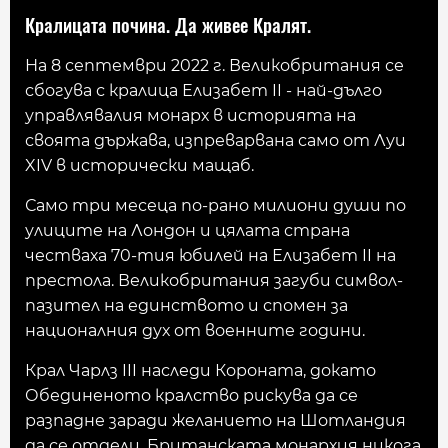
Кралицата почина. Да живее Кралят.
На 8 септември 2022 г. Великобритания се
сбогува с кралица Елизабет II - най-дълго
управлявалия монарх в историята на
своята държава, изпреварвана само от Луи
XIV в исторически мащаб.
Само три месеца по-рано милиони души по
улиците на Лондон и цялата страна
честваха 70-тия юбилей на Елизабет II на
престола. Великобритания загуби символ-
пазител на единството и спомен за
националния дух от военните години.
Крал Чарлз III наследи Короната, докато
Обединеното кралство рискува да се
разпадне заради желанието на Шотландия
да се отдели. Британската монархия никога