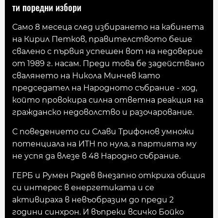
ти поредни избори
Само 8 месеца след избирането на кабинета
на Кирил Петков, правителството беше
свалено с първия успешен вот на недоверие
от 1989 г. насам. Преди това бе задействано
свалянето на Никола Минчев като
председател на Народното събрание - ход,
който провокира силна ответна реакция на
гражданско недоволство и разочарование.
С поведението си Слави Трифонов умножи
потенциала на ИТН по нула, а партията му
не успя да влезе в 48 Народно събрание.
ГЕРБ и Румен Радев внезапно откриха общия
си интерес в енергетиката и се
активираха в невъобразим до преди 2
години синхрон. И въпреки всичко Бойко