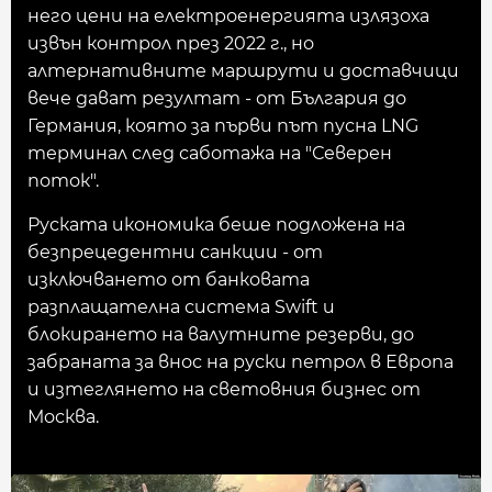
него цени на електроенергията излязоха
извън контрол през 2022 г., но
алтернативните маршрути и доставчици
вече дават резултат - от България до
Германия, която за първи път пусна LNG
терминал след саботажа на "Северен
поток".
Руската икономика беше подложена на
безпрецедентни санкции - от
изключването от банковата
разплащателна система Swift и
блокирането на валутните резерви, до
забраната за внос на руски петрол в Европа
и изтеглянето на световния бизнес от
Москва.