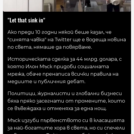
"Let that sink in"
Ако преди 10 годни някой беше казал, че
"синята чавка" на Twitter ще е водеща новина
по света, нямаше да повярваме.
Историческата сделка за 44 млрд. долара, с
която Илон Мъск придоби социалната
мрежа, обаче пренаписа всички правила на
медиите и публичния дебат.
Политици, журналисти и глобални бизнеси
бяха пряко засегнати от промените, които
се въвеждаха и отменяха за една нощ.
Мъск изгуби първенството си в класацията
за най-богатите хора в света, но си спечели