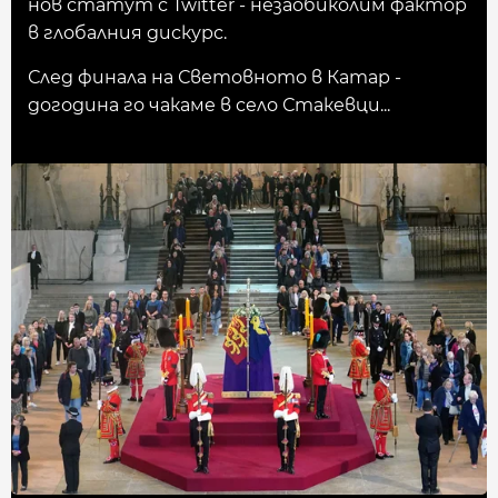
нов статут с Twitter - незаобиколим фактор
в глобалния дискурс.
След финала на Световното в Катар -
догодина го чакаме в село Стакевци...