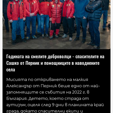
Годината на смелите доброволци - спасителите на
Сашко от Перник и помощниците в наводнените
села
Мисията по откриването на малкия
Александър от Перник беше едно от най-
запомнящите се събития на 2022 г. в
България. Детето, което страда от
аутизъм, оцеля след 9 дни в планината край
града, докато спасителни екипи и