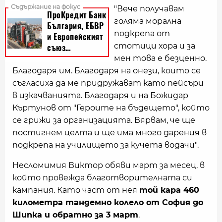
"Вече получавам
голяма морална
подкрепа от
стотици хора и за
мен това е безценно.
Благодаря им. Благодаря на онези, които се
съгласиха да ме придружават като пейсъри
в изкачванията. Благодаря и на Божидар
Къртунов от "Героите на бъдещето", който
се грижи за организацията. Вярвам, че ще
постигнем целта и ще има много дарения в
подкрепа на училището за кучета водачи".
Несломимия Виктор обяви март за месец, в
който провежда благотворителната си
кампания. Като част от нея
той кара 460
километра тандемно колело от София до
Шипка и обратно за 3 март
.