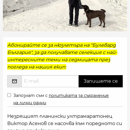
Абонирайте се за нюзлетъра на "Булевард
България", за да получавате селекция с най-
интересните теми на седмицата през
погледа на нашия екип:
Запознат съм с
политиката за съхранение
на лични данни
Незрящият планински ултрамаратонец
Виктор Асенов се насочва към поредното си