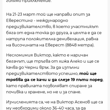
голямо приключение.
На 21-23 март той ще направи опит за
Еверестинг - международно
предизвикателство, в което участникът
бяга от една точка до друга, а целта е да се
натрупа положителна денивелация, равна
на височината на Еверест (8848 метра).
Несломимия Виктор, както е наричан
бегачът, ще тръгва от хижа Алеко и ще се
качва до Черни връх. За да изпълни
предизвикателството успешно,
той ще
трябва да се качи и да слезе 19 пъти поред
,
като правилата позволяват спиране за
почивка и хранене, но не и за спане.
Изчисленията са, че на Виктор Асенов ще са
му необходими около 36-40 часа, за да