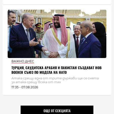
ВАЖНО ДНЕС
ТУРЦИЯ, САУДИТСКА АРАБИЯ И ПАКИСТАН СЪЗДАВАТ НОВ
ВОЕНЕН СЪЮЗ ПО МОДЕЛА НА НАТО
Атака срещу една от трите държави ще се смята
за атака срещу всяка от тях
17:35 - 07.08.2026
ОЩЕ ОТ СЕКЦИЯТА