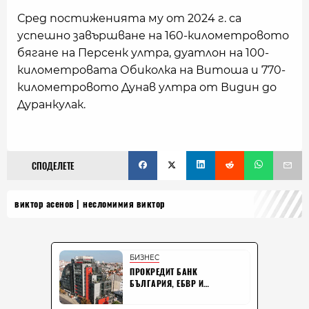
Сред постиженията му от 2024 г. са
успешно завършване на 160-километровото
бягане на Персенк ултра, дуатлон на 100-
километровата Обиколка на Витоша и 770-
километровото Дунав ултра от Видин до
Дуранкулак.
СПОДЕЛЕТЕ
виктор асенов
несломимия виктор