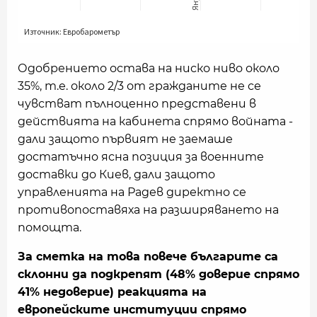
Одобрението остава на ниско ниво около
35%, т.е. около 2/3 от гражданите не се
чувстват пълноценно представени в
действията на кабинета спрямо войната -
дали защото първият не заемаше
достатъчно ясна позиция за военните
доставки до Киев, дали защото
управленията на Радев директно се
противопоставяха на разширяването на
помощта.
За сметка на това повече българите са
склонни да подкрепят (48% доверие спрямо
41% недоверие) реакцията на
европейските институции спрямо