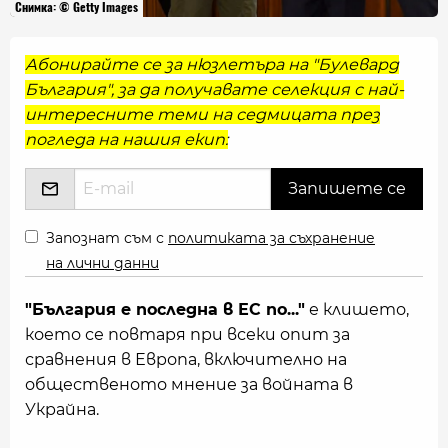
Снимка: © Getty Images
Абонирайте се за нюзлетъра на "Булевард
България", за да получавате селекция с най-
интересните теми на седмицата през
погледа на нашия екип:
Запознат съм с
политиката за съхранение
на лични данни
"България е последна в ЕС по..."
е клишето,
което се повтаря при всеки опит за
сравнения в Европа, включително на
общественото мнение за войната в
Украйна.