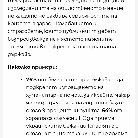
България остава на последните позиции в
изследванията на общественото мнение
не защото не разбира сериозността на
кризата, а заради колебанието и
страховете, които публичният дебат
възпроизвежда на мястото на ясните
аргументи в подкрепа на нападнатата
държава.
Няколко примери:
76%
от българите продължават да
подкрепят изпращането на
хуманитарна помощ за Украйна, макар
че този дял спада на годишна база с
около 9 процентни пункта.
64%
от
хората са съгласни ЕС да приема
украинските бежанци (спадът е с
около 13 п.п., но така или иначе голяма