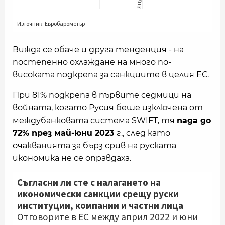
Вижда се обаче и друга тенденция - на
постепенно охлаждане на много по-
високата подкрепа за санкциите в целия ЕС.
При 81% подкрепа в първите седмици на
войната, когато Русия беше изключена от
междубанковата система SWIFT, тя
пада до
72% през май-юни 2023
г., след като
очакванията за бърз срив на руската
икономика не се оправдаха.