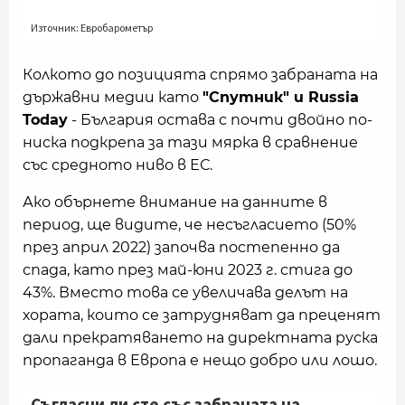
Колкото до позицията спрямо забраната на
държавни медии като
"Спутник" и Russia
Today
- България остава с почти двойно по-
ниска подкрепа за тази мярка в сравнение
със средното ниво в ЕС.
Ако обърнете внимание на данните в
период, ще видите, че несъгласието (50%
през април 2022) започва постепенно да
спада, като през май-юни 2023 г. стига до
43%. Вместо това се увеличава делът на
хората, които се затрудняват да преценят
дали прекратяването на директната руска
пропаганда в Европа е нещо добро или лошо.