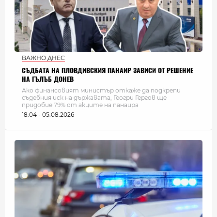
ВАЖНО ДНЕС
СЪДБАТА НА ПЛОВДИВСКИЯ ПАНАИР ЗАВИСИ ОТ РЕШЕНИЕ
НА ГЪЛЪБ ДОНЕВ
Ако финансовият министър откаже да подкрепи
съдебния иск на държавата, Геогри Гергов ще
придобие 79% от акците на панаира
18:04 - 05.08.2026