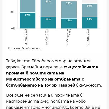
Това, което Евробарометър не отчита
заради времевия период, е
съществената
промяна в политиката на
Министерството на отбраната с
встъпването на Тодор Тагарев
в длъжност.
Все още не се засича и промяната в
настроенията след появата на ново
парламентарно мнозинство, което вече не