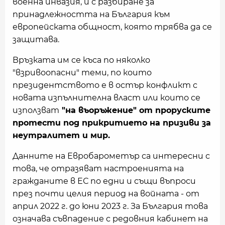
военна инвазия, и с разбиране за
принадлежността на България към
европейската общност, която трябва да се
защитава.
Връзката им се къса по няколко
"взривоопасни" теми, по които
президентството е в остър конфликт с
новата изпълнителна власт или които се
използват
"на въоръжение" от проруските
протести под прикритието на призиви за
неутралитет и мир.
Данните на Евробарометър са интересни с
това, че отразяват настроенията на
гражданите в ЕС по едни и същи въпроси
през почти целия период на войната - от
април 2022 г. до юни 2023 г. За България това
означава съвпадение с редовния кабинет на