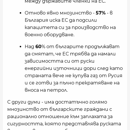
между държавите членки на ЕС.
Отново явно мнозинство -
57%
- в
България иска ЕС да подсили
капацитета си за производство на
военно оборудване.
Над
60
% от българите продължават
да смятат, че ЕС трябва да намали
зависимостта си от руски
енергийни източници дори след като
страната вече не купува газ от Русия
и се готви за пълно прекратяване на
вноса на петрол.
С други думи - има достатъчно голямо
мнозинство от българските граждани с
рационално отношение към заплахата за
сигурността, която представлява руската