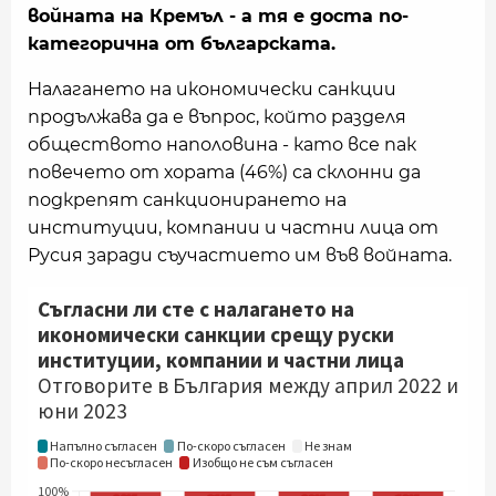
войната на Кремъл - а тя е доста по-
категорична от българската.
Налагането на икономически санкции
продължава да е въпрос, който разделя
обществото наполовина - като все пак
повечето от хората (46%) са склонни да
подкрепят санкционирането на
институции, компании и частни лица от
Русия заради съучастието им във войната.