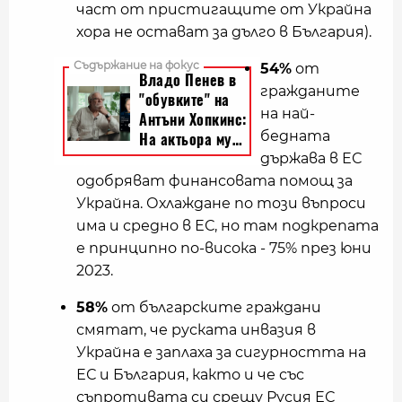
част от пристигащите от Украйна
хора не остават за дълго в България).
54%
от
гражданите
на най-
бедната
държава в ЕС
одобряват финансовата помощ за
Украйна. Охлаждане по този въпроси
има и средно в ЕС, но там подкрепата
е принципно по-висока - 75% през юни
2023.
58%
от българските граждани
смятат, че руската инвазия в
Украйна е заплаха за сигурността на
ЕС и България, както и че със
съпротивата си срещу Русия ЕС