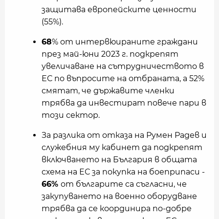
защитава европейските ценности
(55%).
68
% от интервюираните граждани
през май-юни 2023 г. подкрепят
увеличаване на сътрудничеството в
ЕС по въпросите на отбраната, а 52%
смятат, че държавите членки
трябва да инвестират повече пари в
този сектор.
За разлика от отказа на Румен Радев и
служебния му кабинет да подкрепят
включването на България в общата
схема на ЕС за покупка на боеприпаси -
66%
от българите са съгласни, че
закупуването на военно оборудване
трябва да се координира по-добре