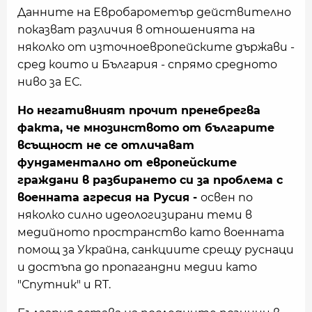
Данните на Евробарометър действително
показват различия в отношенията на
няколко от източноевропейските държави -
сред които и България - спрямо средното
ниво за ЕС.
Но негативният прочит пренебрегва
факта, че мнозинството от българите
всъщност не се отличават
фундаментално от европейските
граждани в разбирането си за проблема с
военната агресия на Русия -
освен по
няколко силно идеологизирани теми в
медийното пространство като военната
помощ за Украйна, санкциите срещу руснаци
и достъпа до пропагандни медии като
"Спутник" и RT.