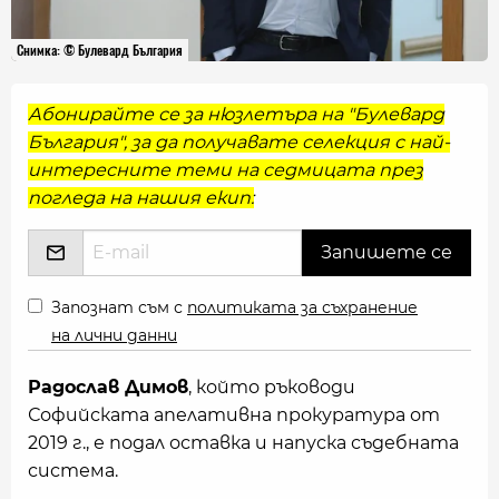
Снимка: © Булевард България
Абонирайте се за нюзлетъра на "Булевард
България", за да получавате селекция с най-
интересните теми на седмицата през
погледа на нашия екип:
Запознат съм с
политиката за съхранение
на лични данни
Радослав Димов
, който ръководи
Софийската апелативна прокуратура от
2019 г., е подал оставка и напуска съдебната
система.