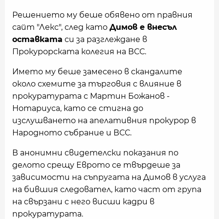
Решението му беше обявено от правния
сайт "Лекс", след като
Димов е внесъл
оставката
си за разглеждане в
Прокурорската колегия на ВСС.
Името му беше замесено в скандалите
около схемите за търговия с влияние в
прокуратурата с Мартин Божанов -
Нотариуса, като се стигна до
изслушването на апелативния прокурор в
Народното събрание и ВСС.
В анонимни свидетелски показания по
делото срещу Еврото се твърдеше за
зависимости на съпругата на Димов в услуга
на бившия следовател, като част от група
на свързани с него висши кадри в
прокуратурата.