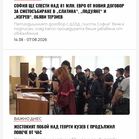
СОФИЯ ЩЕ СПЕСТИ НАД 81 МЛН. ЕВРО ОТ НОВИЯ ДОГОВОР
ЗА СМЕТОСЪБИРАНЕ В „СЛАТИНА“, „ПОДУЯНЕ“ И
„ИЗГРЕВ“, ОБЯВИ ТЕРЗИЕВ
Петгодишният договор с ДЗЗД „Чиста София“ вече е
подписан, след като процедурата беше забавена от
обжалвания
14:38 - 07.08.2026
ВАЖНО ДНЕС
ЖЕСТОКИЯТ ПОБОЙ НАД ГЕОРГИ КУЗЕВ Е ПРОДЪЛЖИЛ
ПОВЕЧЕ ОТ ЧАС