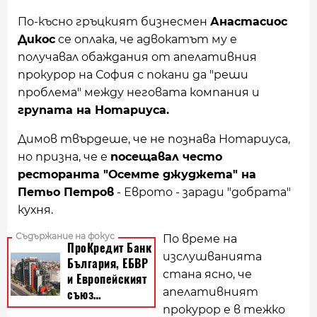
По-късно гръцкият бизнесмен
Анастасиос
Дикос
се оплака, че адвокатът му е
получавал обаждания от апелативния
прокурор на София с покани да "реши
проблема" между неговата компания и
групата на Нотариуса.
Димов твърдеше, че не познава Нотариуса,
но призна, че е
посещавал често
ресторанта "Осемте джуджета" на
Петьо Петров
- Еврото - заради "добрата"
кухня.
По време на
изслушванията
стана ясно, че
апелативният
прокурор е в тежко