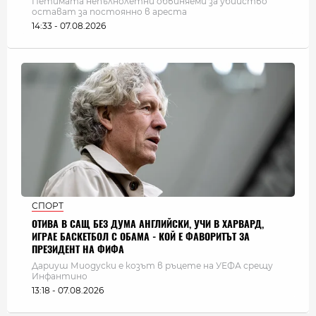
Петимата непълнолетни обвиняеми за убийство
остават за постоянно в ареста
14:33 - 07.08.2026
СПОРТ
ОТИВА В САЩ БЕЗ ДУМА АНГЛИЙСКИ, УЧИ В ХАРВАРД,
ИГРАЕ БАСКЕТБОЛ С ОБАМА - КОЙ Е ФАВОРИТЪТ ЗА
ПРЕЗИДЕНТ НА ФИФА
Дариуш Миодуски е козът в ръцете на УЕФА срещу
Инфантино
13:18 - 07.08.2026