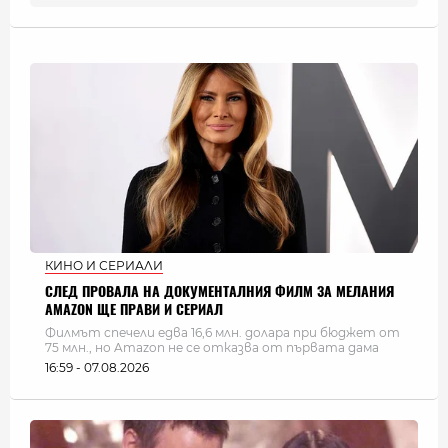
КИНО И СЕРИАЛИ
СЛЕД ПРОВАЛА НА ДОКУМЕНТАЛНИЯ ФИЛМ ЗА МЕЛАНИЯ
AMAZON ЩЕ ПРАВИ И СЕРИАЛ
Филмът спечели едва 16,6 млн. долара при бюджет от
75 млн., но Amazon не се отказва от първата дама
16:59 - 07.08.2026