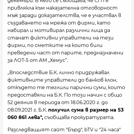
декември. В него се съобщава, че СГП е
привлякла към наказателна отговорност
мъж заради доказателства, че е участвал в
създаването на мрежа от фирми, като
набирал и мотивирал различни лица да
станат фиктивни управители на тези
фирми, по сметките на които били
преведени част от парите, предназначени
за ЛОТ-5 от АМ „Хемус“.
„Впоследствие Б.К. лично придружавал
фиктивните управители до банков клон,
откъдето те теглили парични суми, които
предоставяли на Б.К. По този начин с общо
52 деяния в периода от 18.06.2020 г. до
08.09.2021 г. Б.К.
получил сума в размер на 53
060 861 лева",
съобщава прокуратурата.
Разследващият сайт "Бърд", bTV и "24 часа"