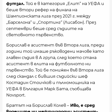
футзал.
Той е в категория „Елит“ на УЕФА и
беше втори рефер на финала на
Шампионската лига през 2021 г. между
„Барселона“ и „Спортинг“ (Лисабон). През
септември беше сред съдиите на
световното първенство.
Борислав е асистент във Втора лига, преди
години той имаше ръководени мачове като
главен съдия в А група, след което стана
асистент в елита на футболното ни
първенство. Той бе понижен във Втора лига
след скандал с бившия съдийски шеф
Костадин Стоичков и пълномощника на
УЕФА в България Марк Бата, съобщава
Novsport.
Братът на Борислав Колев –
Иво, е сред
водещите ни международни асистент-