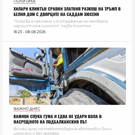
ПОЛИТИКА
ХИЛАРИ КЛИНТЪН СРАВНИ ЗЛАТНИЯ РАЗКОШ НА ТРЪМП В
БЕЛИЯ ДОМ С ДВОРЦИТЕ НА САДДАМ ХЮСЕИН
"Толкова е накичено и е отражение на неговата
нарцистична личност", казва Клинтън
16:23 - 08.08.2026
ВАЖНО ДНЕС
КАМИОН СПУКА ГУМА И ЕДВА НЕ УДАРИ КОЛА В
НАСРЕЩНОТО НА ПОДБАЛКАНСКИЯ ПЪТ
Всички гуми на тежкотоварния автомобил били
износени и без грайфер