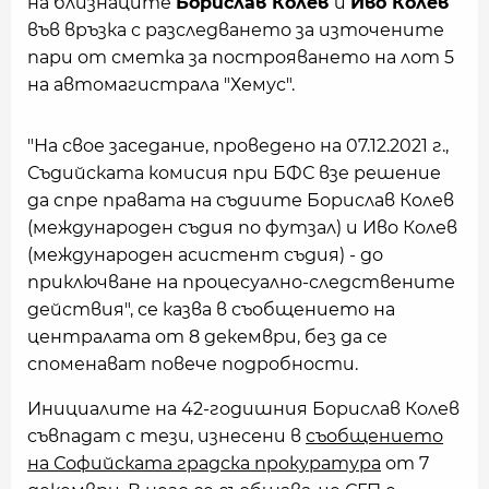
на близнаците
Борислав Колев
и
Иво Колев
във връзка с разследването за източените
пари от сметка за построяването на лот 5
на автомагистрала "Хемус".
"На свое заседание, проведено на 07.12.2021 г.,
Съдийската комисия при БФС взе решение
да спре правата на съдиите Борислав Колев
(международен съдия по футзал) и Иво Колев
(международен асистент съдия) - до
приключване на процесуално-следствените
действия", се казва в съобщението на
централата от 8 декември, без да се
споменават повече подробности.
Инициалите на 42-годишния Борислав Колев
съвпадат с тези, изнесени в
съобщението
на Софийската градска прокуратура
от 7