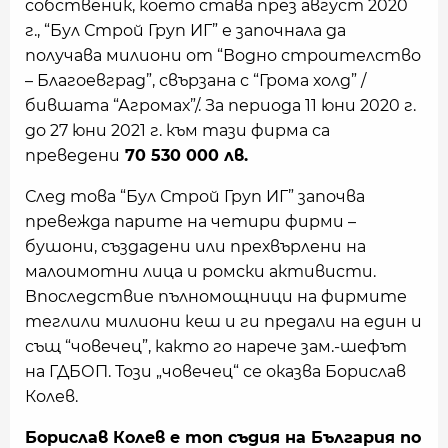
собственик, което става през август 2020
г., “Бул Строй Груп ИГ” е започнала да
получава милиони от “Водно строителство
– Благоевград”, свързана с “Грома холд” /
бившата “Агромах”/. За периода 11 юни 2020 г.
до 27 юни 2021 г. към тази фирма са
преведени
70 530 000 лв.
След това “Бул Строй Груп ИГ” започва
превежда парите на четири фирми –
бушони, създадени или прехвърлени на
малоимотни лица и ромски активисти.
Впоследствие пълномощници на фирмите
теглили милиони кеш и ги предали на един и
същ “човечец”, както го нарече зам.-шефът
на ГДБОП. Този „човечец“ се оказва Борислав
Колев.
Борислав Колев е топ съдия на България по