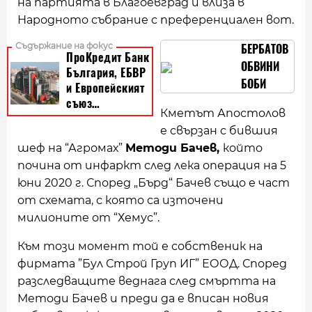
на партията в Благоевград и влиза в
Народното събрание с преференциален вот.
БЕРБАТОВ
ОБВИНИ
БОБИ
МИХАЙЛОВ,
Кметът Апостолов
ЧЕ ВРЪЩА
е свързан с бившия
УСЛУГИ НА
шеф на “Агромах”
Методи Бачев,
който
КМЕТА НА
почина от инфаркт след лека операция на 5
СИМИТЛИ
юни 2020 г. Според „Бърд“ Бачев също е част
от схемата, с която са източени
милионите от “Хемус”.
Към този момент той е собственик на
фирмата ”Бул Строй Груп ИГ” ЕООД. Според
разследващите веднага след смъртта на
Методи Бачев и преди да е вписан новия