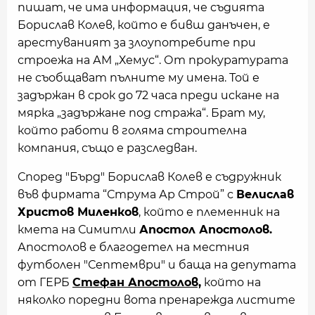
пишат, че има информация, че съдията
Борислав Колев, който е бивш данъчен, е
арестуваният за злоупотребите при
строежа на АМ „Хемус“. От прокуратурата
не съобщават пълните му имена. Той е
задържан в срок до 72 часа преди искане на
мярка „задържане под стража“. Брат му,
който работи в голяма строителна
компания, също е разследван.
Според "Бърд" Борислав Колев е съдружник
във фирмата “Струма Ар Строй” с
Велислав
Христов Миленков
, който е племенник на
кмета на Симитли
Апостол Апостолов.
Апостолов е благодетел на местния
футболен "Септември" и баща на депутата
от ГЕРБ
Стефан Апостолов,
който на
няколко поредни вота пренарежда листите