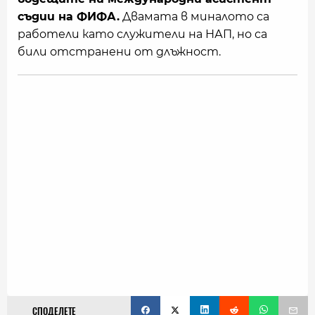
съдии на ФИФА.
Двамата в миналото са
работели като служители на НАП, но са
били отстранени от длъжност.
СПОДЕЛЕТЕ