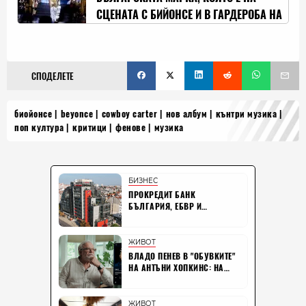
СЦЕНАТА С БИЙОНСЕ И В ГАРДЕРОБА НА
"ДЮН"
СПОДЕЛЕТЕ
биойонсе
beyonce
cowboy carter
нов албум
кънтри музика
поп култура
критици
фенове
музика