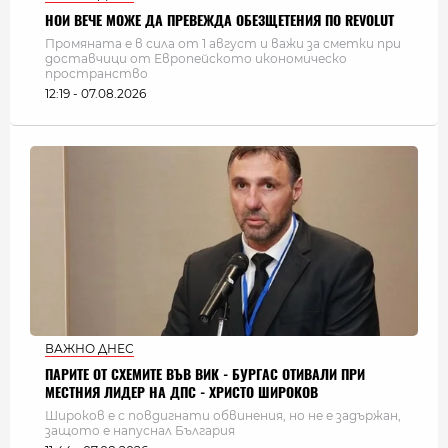
НОИ ВЕЧЕ МОЖЕ ДА ПРЕВЕЖДА ОБЕЗЩЕТЕНИЯ ПО REVOLUT
Промяната е в сила от 1 август и важи за сметки при
доставчици от Европейското икономическо
пространство
12:19 - 07.08.2026
ВАЖНО ДНЕС
ПАРИТЕ ОТ СХЕМИТЕ ВЪВ ВИК - БУРГАС ОТИВАЛИ ПРИ
МЕСТНИЯ ЛИДЕР НА ДПС - ХРИСТО ШИРОКОВ
Широков е с повдигнати обвинения, но не е задържан,
защото е напуснал България