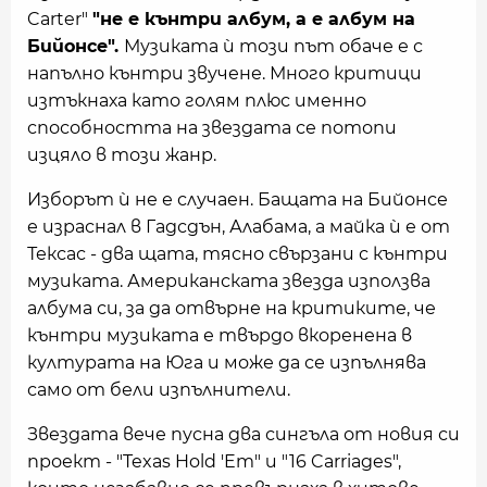
Carter"
"не е кънтри албум, а е албум на
Бийонсе".
Музиката ѝ този път обаче е с
напълно кънтри звучене. Много критици
изтъкнаха като голям плюс именно
способността на звездата се потопи
изцяло в този жанр.
Изборът ѝ не е случаен. Бащата на Бийонсе
е израснал в Гадсдън, Алабама, а майка ѝ е от
Тексас - два щата, тясно свързани с кънтри
музиката. Американската звезда използва
албума си, за да отвърне на критиките, че
кънтри музиката е твърдо вкоренена в
културата на Юга и може да се изпълнява
само от бели изпълнители.
Звездата вече пусна два сингъла от новия си
проект - "Texas Hold 'Em" и "16 Carriages",