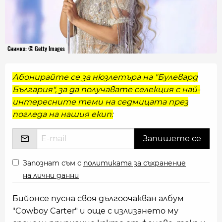
Снимка: © Getty Images
Абонирайте се за нюзлетъра на "Булевард
България", за да получавате селекция с най-
интересните теми на седмицата през
погледа на нашия екип:
Запознат съм с
политиката за съхранение
на лични данни
Бийонсе пусна своя дългоочакван албум
"Cowboy Carter" и още с излизането му