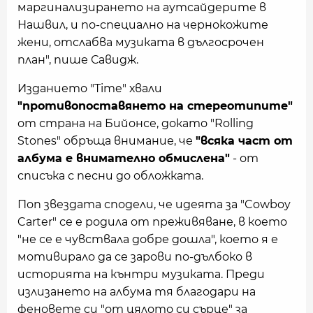
маргинализирането на аутсайдерите в
Нашвил, и по-специално на чернокожите
жени, отслабва музиката в дългосрочен
план", пише Савидж.
Изданието "Time" хвали
"противопоставянето на стереотипите"
от страна на Бийонсе, докато "Rolling
Stones" обръща внимание, че
"всяка част от
албума е внимателно обмислена"
- от
списъка с песни до обложката.
Поп звездата сподели, че идеята за "Cowboy
Carter" се е родила от преживяване, в което
"не се е чувствала добре дошла", което я е
мотивирало да се зарови по-дълбоко в
историята на кънтри музиката. Преди
излизането на албума тя благодари на
феновете си "от цялото си сърце" за