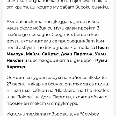
спечели признание както от фенове, така и
от критици, които му дават високи оценки.
Американската поп звезда пазеше някои
неща около новия си музикален проект в
тайна до последно. Сред тях беше и кои
други изпълнители се присъединяват към
нея в албума - но вече знаем, че това са
Пост
Малоун, Майли Сайръс, Доли Партън, Уили
Нелсън
и шестгодишната ѝ дъщеря -
Руми
Картър.
Осмият студиен албум на Бийонсе включва
27 песни, макар не всички от тях да са пълни.
В него има кавъри на "Blackbird" на The Beatles
и на "Jolene" на Доли Партън, изпята обаче с
променен текст и структура.
Изпълнителката твърдеше, че
"Cowboy