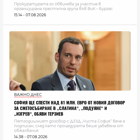
Прокуратурата го обвинява за участие в
организирана престъпна група във ВиК – Бургас
15:14 - 07.08.2026
ВАЖНО ДНЕС
СОФИЯ ЩЕ СПЕСТИ НАД 81 МЛН. ЕВРО ОТ НОВИЯ ДОГОВОР
ЗА СМЕТОСЪБИРАНЕ В „СЛАТИНА“, „ПОДУЯНЕ“ И
„ИЗГРЕВ“, ОБЯВИ ТЕРЗИЕВ
Петгодишният договор с ДЗЗД „Чиста София“ вече е
подписан, след като процедурата беше забавена от
обжалвания
14:38 - 07.08.2026