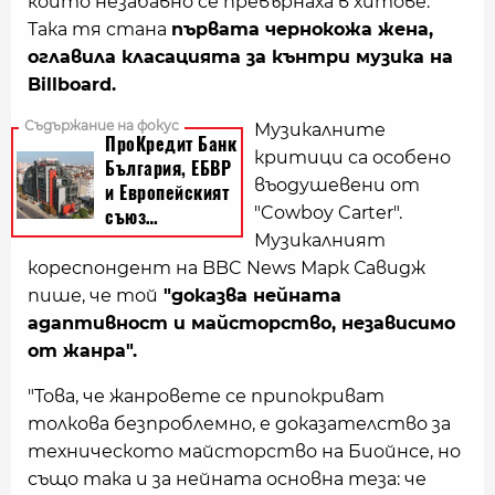
които незабавно се превърнаха в хитове.
Така тя стана
първата чернокожа жена,
оглавила класацията за кънтри музика на
Billboard.
Музикалните
критици са особено
въодушевени от
"Cowboy Carter".
Музикалният
кореспондент на BBC News Марк Савидж
пише, че той
"доказва нейната
адаптивност и майсторство, независимо
от жанра".
"Това, че жанровете се припокриват
толкова безпроблемно, е доказателство за
техническото майсторство на Биойнсе, но
също така и за нейната основна теза: че