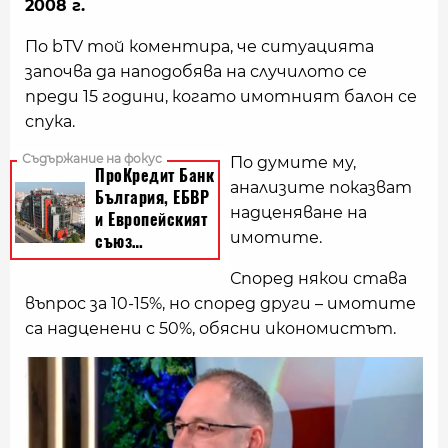
2008 г.
По bТV той коментира, че ситуацията
започва да наподобява на случилото се
преди 15 години, когато имотният балон се
спука.
По думите му,
анализите показват
надценяване на
имотите.
Според някои става
въпрос за 10-15%, но според други – имотите
са надценени с 50%, обясни икономистът.