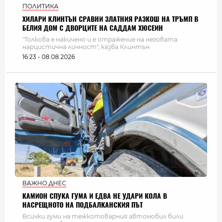
ПОЛИТИКА
ХИЛАРИ КЛИНТЪН СРАВНИ ЗЛАТНИЯ РАЗКОШ НА ТРЪМП В
БЕЛИЯ ДОМ С ДВОРЦИТЕ НА САДДАМ ХЮСЕИН
"Толкова е накичено и е отражение на неговата
нарцистична личност", казва Клинтън
16:23 - 08.08.2026
ВАЖНО ДНЕС
КАМИОН СПУКА ГУМА И ЕДВА НЕ УДАРИ КОЛА В
НАСРЕЩНОТО НА ПОДБАЛКАНСКИЯ ПЪТ
Всички гуми на тежкотоварния автомобил били