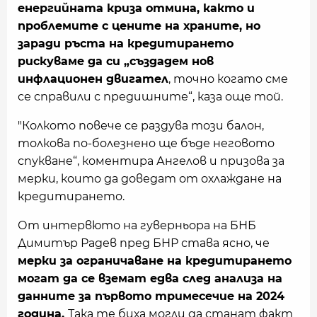
енергийната криза отмина, както и
проблемите с цените на храните, но
заради ръста на кредитирането
рискуваме да си „създадем нов
инфлационен двигател
, точно когато сме
се справили с предишните“, каза още той.
"Колкото повече се раздува този балон,
толкова по-болезнено ще бъде неговото
спукване“, коментира Ангелов и призова за
мерки, които да доведат от охлаждане на
кредитирането.
От интервюто на гуверньора на БНБ
Димитър Радев пред БНР става ясно, че
мерки за ограничаване на кредитирането
могат да се вземат едва след анализа на
данните за първото тримесечие на 2024
година.
Така те биха могли да станат факт