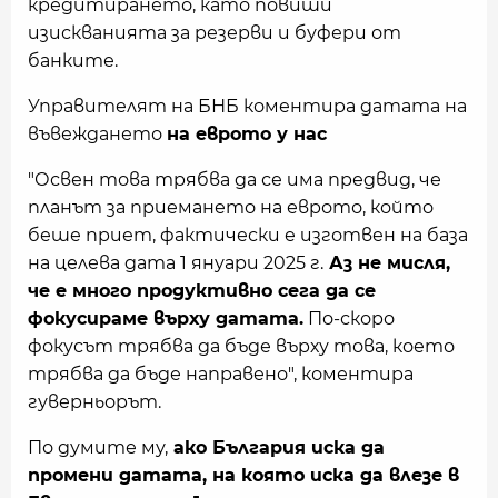
кредитирането, като повиши
изискванията за резерви и буфери от
банките.
Управителят на БНБ коментира датата на
въвеждането
на еврото у нас
"Освен това трябва да се има предвид, че
планът за приемането на еврото, който
беше приет, фактически е изготвен на база
на целева дата 1 януари 2025 г.
Аз не мисля,
че е много продуктивно сега да се
фокусираме върху датата.
По-скоро
фокусът трябва да бъде върху това, което
трябва да бъде направено", коментира
гуверньорът.
По думите му,
ако България иска да
промени датата, на която иска да влезе в