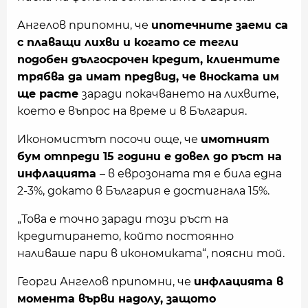
Ангелов припомни, че
ипотечните заеми са
с плаващи лихви и когато се тегли
подобен дългосрочен кредит, клиентите
трябва да имат предвид, че вноската им
ще расте
заради покачването на лихвите,
което е въпрос на време и в България.
Икономистът посочи още, че
имотният
бум отпреди 15 години е довел до ръст на
инфлацията
– в еврозоната тя е била една
2-3%, докато в България е достигнала 15%.
„Това е точно заради този ръст на
кредитирането, който постоянно
наливаше пари в икономиката“, поясни той.
Георги Ангелов припомни, че
инфлацията в
момента върви надолу, защото