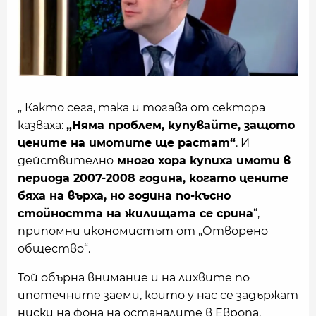
„ Както сега, така и тогава от сектора
казваха:
„Няма проблем, купувайте, защото
цените на имотите ще растат“
. И
действително
много хора купиха имоти в
периода 2007-2008 година, когато цените
бяха на върха, но година по-късно
стойността на жилищата се срина
“,
припомни икономистът от „Отворено
общество“.
Той обърна внимание и на лихвите по
ипотечните заеми, които у нас се задържат
ниски на фона на останалите в Европа.