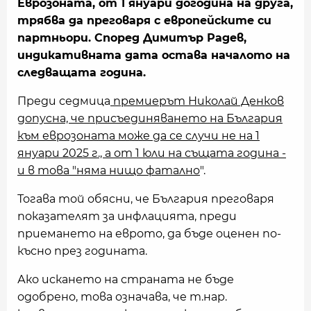
Еврозоната, от 1 януари догодина на друга,
трябва да преговаря с европейските си
партньори. Според Димитър Радев,
индикативната дата остава началото на
следващата година.
Преди седмица
премиерът Николай Денков
допусна, че присъединяването на България
към еврозоната може да се случи не на 1
януари 2025 г., а от 1 юли на същата година -
и в това "няма нищо фатално
".
Тогава той обясни, че България преговаря
показателят за инфлацията, преди
приемането на еврото, да бъде оценен по-
късно през годината.
Ако искането на страната не бъде
одобрено, това означава, че т.нар.