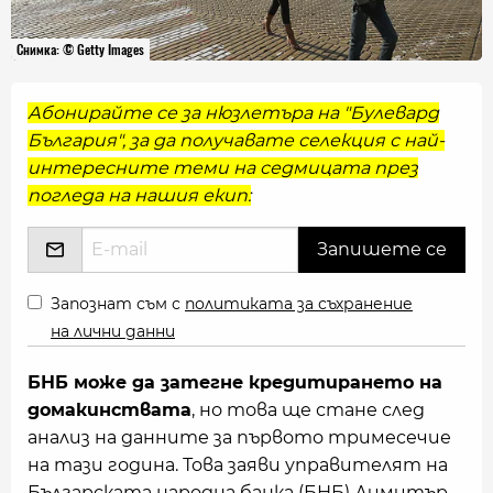
Снимка: © Getty Images
Абонирайте се за нюзлетъра на "Булевард
България", за да получавате селекция с най-
интересните теми на седмицата през
погледа на нашия екип:
Запознат съм с
политиката за съхранение
на лични данни
БНБ може да затегне кредитирането на
домакинствата
, но това ще стане след
анализ на данните за първото тримесечие
на тази година. Това заяви управителят на
Българската народна банка (БНБ) Димитър