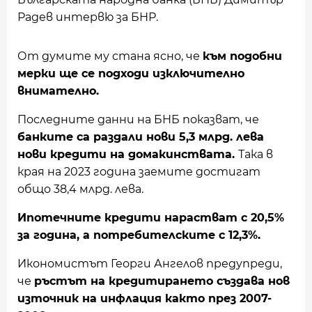
Радев интервю за БНР.
От думите му стана ясно, че
към подобни
мерки ще се подходи изключително
внимателно.
Последните данни на БНБ показват, че
банките са раздали нови 5,3 млрд. лева
нови кредити на домакинствата.
Така в
края на 2023 година заемите достигат
общо 38,4 млрд. лева.
Ипотечните кредити нарастват с 20,5%
за година, а потребителските с 12,3%.
Икономистът Георги Ангелов предупреди,
че
ръстът на кредитирането създава нов
източник на инфлация както през 2007-