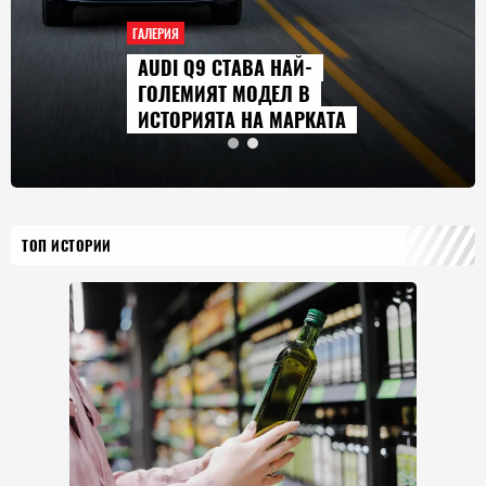
АЛЕРИЯ
ГАЛЕ
AUDI Q9 СТАВА НАЙ-
СЕ
ГОЛЕМИЯТ МОДЕЛ В
ГЛ
ИСТОРИЯТА НА МАРКАТА
20
ТОП ИСТОРИИ