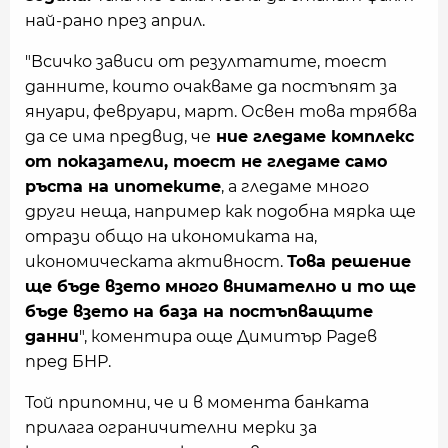
най-рано през април.
"Всичко зависи от резултатите, тоест
данните, които очакваме да постъпят за
януари, февруари, март. Освен това трябва
да се има предвид, че
ние гледаме комплекс
от показатели, тоест не гледаме само
ръста на ипотеките
, а гледаме много
други неща, например как подобна мярка ще
отрази общо на икономиката на,
икономическата активност.
Това решение
ще бъде взето много внимателно и то ще
бъде взето на база на постъпващите
данни
", коментира още Димитър Радев
пред БНР.
Той припомни, че и в момента банката
прилага ограничителни мерки за