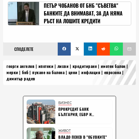
РАДОСТ
ПЕТЪР ЧОБАНОВ ОТ БНБ "СЪВЕТВА"
БАНКИТЕ ДА ВНИМАВАТ, ЗА ДА НЯМА
РЪСТ НА ЛОШИТЕ КРЕДИТИ
СПОДЕЛЕТЕ
георги ангелов
ипотеки
лихви
кредитиране
имотен балон
мерки
бнб
пукане на балона
цени
инфлация
еврозона
димитър радев