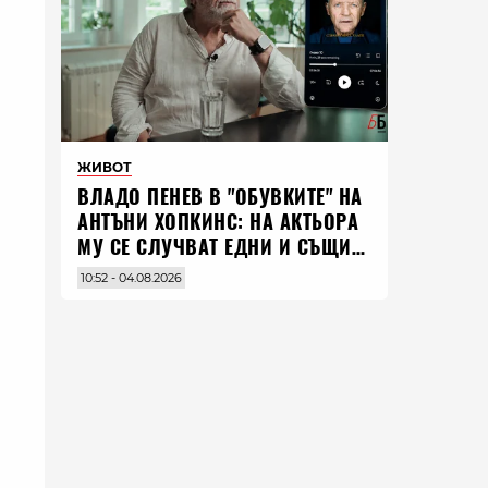
ЖИВОТ
ВЛАДO ПЕНЕВ В "ОБУВКИТЕ" НА
АНТЪНИ ХОПКИНС: НА АКТЬОРА
МУ СЕ СЛУЧВАТ ЕДНИ И СЪЩИ
НЕЩА ПО ЦЕЛИЯ СВЯТ
10:52 - 04.08.2026