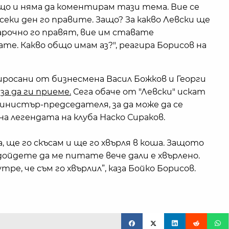
що и няма да коментирам тази тема. Вие се
секи ден го правите. Защо? За какво Левски ще
арочно го правят, вие им ставате
те. Какво общо имам аз?", реагира Борисов на
иросани от бизнесмена Васил Божков и Георги
за да ги приеме.
Сега обаче от "Левски" искат
инистър-председателя, за да може да се
на легендата на клуба Наско Сираков.
, ще го скъсам и ще го хвърля в коша. Защото
дойдете да ме питате вече дали е хвърлено.
ре, че съм го хвърлил”, каза Бойко Борисов.