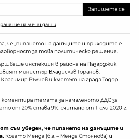
ранение на лични данни
, че „пипането на данъците и приходите е
тговорност за това политическо решение.
шваше инспекция в района на Пазарджик,
овият министър Владислав Горанов,
Красимир Вълчев и кметът на града Тодор
и коментира темата за намаленото ДДС за
оето
от 20% става 9%,
считано от 1 юли 2020 г.
ият съм убеден, че пипането на данъците и
а.
Когато Менда (б.а. – Менда Стоянова) и