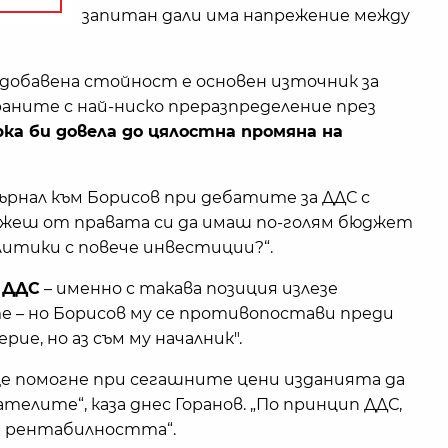
запитан дали има напрежение между
ък добавена стойност е основен източник за
аните с най-ниско преразпределение през
ка би довела до цялостна промяна на
рнал към Борисов при дебатите за ДДС с
ажеш от правата си да имаш по-голям бюджет
литики с повече инвестиции?“.
 ДДС
– именно с такава позиция излезе
– но Борисов му се противопостави преди
рие, но аз съм му началник".
е помогне при сегашните цени изданията да
елите“, каза днес Горанов. „По принцип ДДС,
ва рентабилността“.