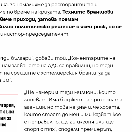
ешка, го намалихме за ресторантите и
е по време на кризата.
Техните браншови
вече приходи, затова поемам
лно политическо решение с ясен риск, но се
министър-председателят.
яди българи“, добави той. „Коментарите на
амаляването на ДДС са правилни, но тези
 на срещите с хотелиерския бранш, за да
 им“.
„Ще намерим тези милиони, които
липсват. Има бюджет на приходната
агенция, но това не значи, че хората,
които стоят до мен и ми казват кое
е неправилно, ще ги изгоня или ще
споря с тях“, сподели премиерът,