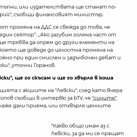
тъпни, или издателствата ще станат по-
рий", съобщи финансовият министър.
от промяна на ДДС се свежда до това, че
 един сектор“. „Ако загубим голяма част от
е трябва да опрем до други елементи на
 което ще доведе до цялостна промяна на
ожно при един смислен и задълбочен дебат и
ки", уточни Горанов.
ски", ще го скъсам и ще го хвърля в коша
ята с акциите на "Левски", след като вчера
опов съобщи в интервю за bTV, че
"сините"
а каже дали приема, или отхвърля ценните
"Какво общо имам аз с
Левски, за да ми се пращат