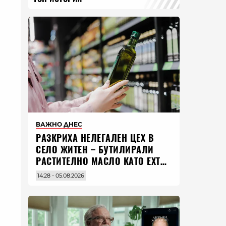
ВАЖНО ДНЕС
РАЗКРИХА НЕЛЕГАЛЕН ЦЕХ В
СЕЛО ЖИТЕН – БУТИЛИРАЛИ
РАСТИТЕЛНО МАСЛО КАТО EXTRA
VIRGIN ЗЕХТИН
14:28 - 05.08.2026