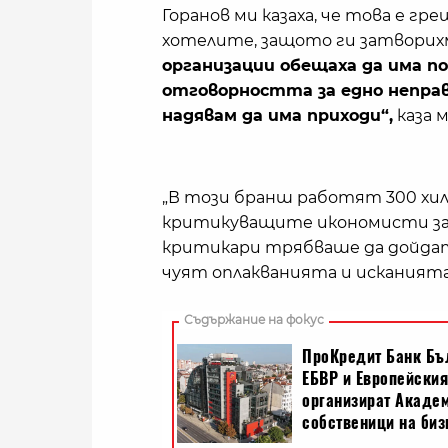
Горанов ми казаха, че това е гр
хотелите, защото ги затворихм
организации обещаха да има по
отговорността за едно неправи
надявам да има приходи“,
каза 
„В този бранш работят 300 хил
критикуващите икономисти за н
критикари трябваше да дойдат
чуят оплакванията и исканията