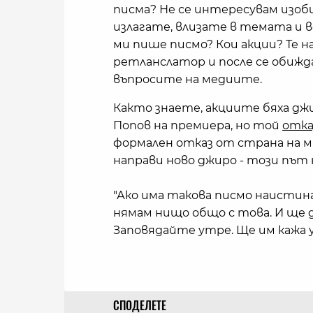
писма? Не се интересувам изоб
излагате, влизате в темата и в
ми пише писмо? Кои акции? Те н
ретланслатор и после се обижда
въпросите на медиите.
Както знаете, акциите бяха дж
Попов на премиера, но той
отка
формален отказ от страна на м
направи ново джиро - този път 
"Ако има такова писмо наистина
нямам нищо общо с това. И ще 
Заповядайте утре. Ще им кажа ут
СПОДЕЛЕТЕ