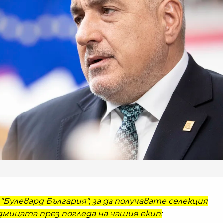
"Булевард България", за да получавате селекция
мицата през погледа на нашия екип: