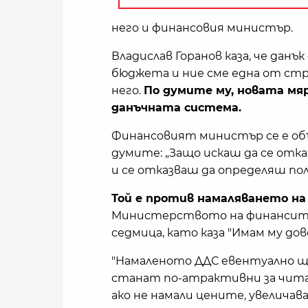
него и финансовия министър.
Владислав Горанов каза, че дан
бюджета и ние сме една от стр
него.
По думите му, новата мяр
данъчната система.
Финансовият министър се е объ
думите: „Защо искаш да се отк
и се отказваш да определяш по
Той е против намаляването на
Министерството на финансите 
седмица, като каза "Имам му дове
"Намаленото ДДС евентуално щ
станат по-атрактивни за читат
ако не намали цените, увелича