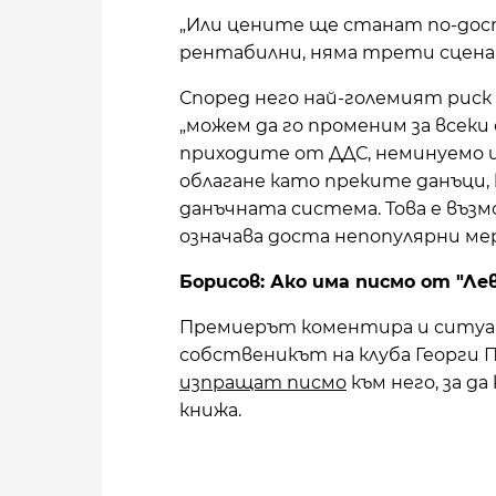
„Или цените ще станат по-дос
рентабилни, няма трети сцена
Според него най-големият риск 
„можем да го променим за всеки
приходите от ДДС, неминуемо щ
облагане като преките данъци,
данъчната система. Това е възм
означава доста непопулярни мер
Борисов: Ако има писмо от "Лев
Премиерът коментира и ситуаци
собственикът на клуба Георги П
изпращат писмо
към него, за д
книжа.