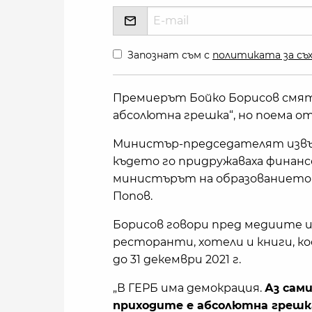
Запознат съм с
политиката за съх
Премиерът Бойко Борисов смята
абсолютна грешка“, но поема о
Министър-председателят извър
където го придружаваха финанс
министърът на образованието 
Попов.
Борисов говори пред медиите 
ресторанти, хотели и книги, к
до 31 декември 2021 г.
„В ГЕРБ има демокрация.
Аз сам
приходите е абсолютна грешк