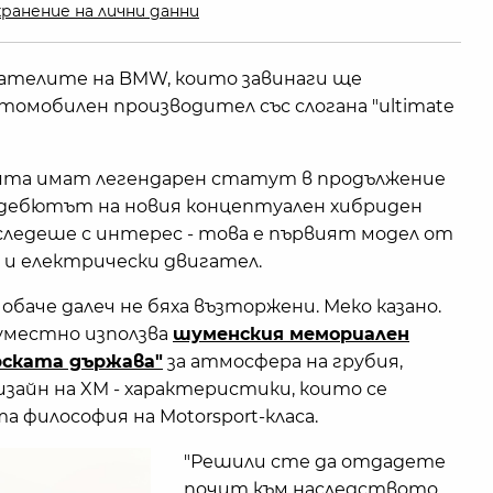
ранение на лични данни
тателите на BMW, които завинаги ще
мобилен производител със слогана "ultimate
ята имат легендарен статут в продължение
 дебютът на новия концептуален хибриден
ледеше с интерес - това е първият модел от
 и електрически двигател.
баче далеч не бяха възторжени. Меко казано.
уместно използва
шуменския мемориален
рската държава"
за атмосфера на грубия,
айн на XM - характеристики, които се
 философия на Motorsport-класа.
"Решили сте да отдадете
почит към наследството