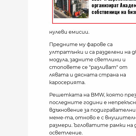
нулеви емисии.
Предните му фарове са
ултратънки и са разделени на д
модула, задните светлини и
стоповете се "разливат" от
лявата и дясната страна на
каросерията.
Решетката на BMW, която пре
последните години е непрекъс
вдъхновение за подигравателни
меме-та, отново е с внушител
размери. Ъгловатите рамки на д
осветление.