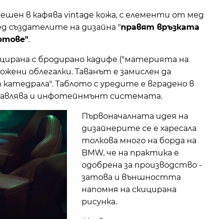
шен в кафява vintage кожа, с елементи от мед
д създателите на дизайна "
правят връзката
ртове"
.
цирана с бродирано кадифе ("материята на
ожени облегалки. Таванът е замислен да
катедрала". Таблото с уредите е вградено в
правлява и инфотейнмънт системата.
Първоначалната идея на
дизайнерите се е харесала
толкова много на борда на
BMW, че на практика е
одобрена за производство -
затова и външността
напомня на скицирана
рисунка.