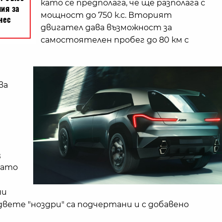
като се предполага, че ще разполага с
мощност до 750 к.с. Вторият
двигател дава възможност за
самостоятелен пробег до 80 км с
ва
з
нато
ни
вете "ноздри" са подчертани и с добавено