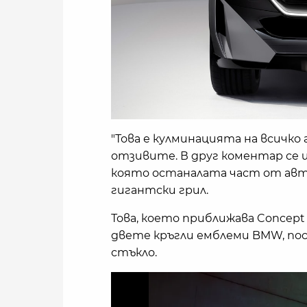
"Това е кулминацията на всичко 
отзивите. В друг коментар се 
която останалата част от авт
гигантски грил.
Това, което приближава Concept 
двете кръгли емблеми BMW, пос
стъкло.