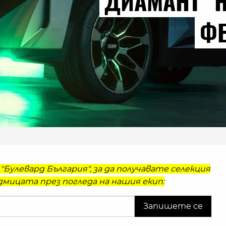
ДИАМАНТ" 
ФЕ
"Булевард България", за да получавате селекция
мицата през погледа на нашия екип: