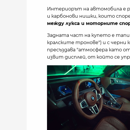
Интериорът на автомобила е ре
и карбонови нишки, които споре
между лукса и моторните спо
Задната част на купето е тапи
кралските тронове") и с черни к
пресъздава "атмосфера като от 
извит дисплей, от който се у