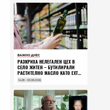
ВАЖНО ДНЕС
РАЗКРИХА НЕЛЕГАЛЕН ЦЕХ В
СЕЛО ЖИТЕН – БУТИЛИРАЛИ
РАСТИТЕЛНО МАСЛО КАТО EXTRA
VIRGIN ЗЕХТИН
14:28 - 05.08.2026