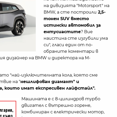
на дивизията "Motorsport" на
BMW, а сте построили
2,5-
тонен SUV вместо
истински автомобил за
ентусиастите
? Вие
наистина сте изгубили ума
си", гласи един от по-
обраните коментари в
ия дизайнер на BMW и директора на М-
то "най-изключителната кола, която сме
твие на "
нешлифован диамант" и
та, които имат експресивен лайфстайл".
Машината е с 8-цилиндров турбо
двигател с вътрешно горене,
комбиниран с електрически мотор,