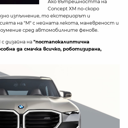
Ако вътрешността на
Concept XM по-скоро
озно изпълнение, то екстериорът и
ията на "M" с нейната лекота, маневреност и
оумение сред автомобилните фенове.
с дизайна на
"постапокалиптична
особна да смачка всичко, роботизирана,