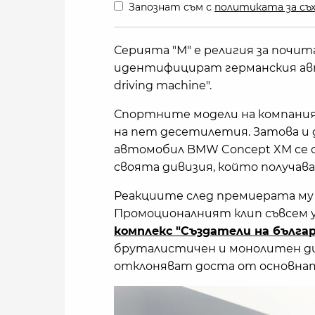
Запознат съм с
политиката за съх
Серията "М" е религия за почи
идентифицират германския авто
driving machine".
Спортните модели на компани
на пет десетилетия. Затова и
автомобил BMW Concept XM се с
своята дивизия, който получава
Реакциите след премиерата му о
Промоционалният клип съвсем 
комплекс "Създатели на бълга
бруталистичен и монолитен диз
отклоняват доста от основната