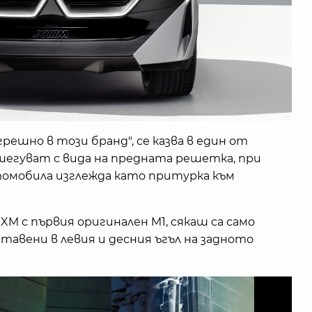
грешно в този бранд", се казва в един от
шегуват с вида на предната решетка, при
омобила изглежда като притурка към
XM с първия оригинален M1, сякаш са само
тавени в левия и десния ъгъл на задното