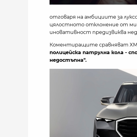
отговаря на амбициите за лукс
цялостното отклонение от мис
иновативност предизвиква нед
Коментиращите сравняват XM 
полицейска патрулна кола - сп
недостъпна".