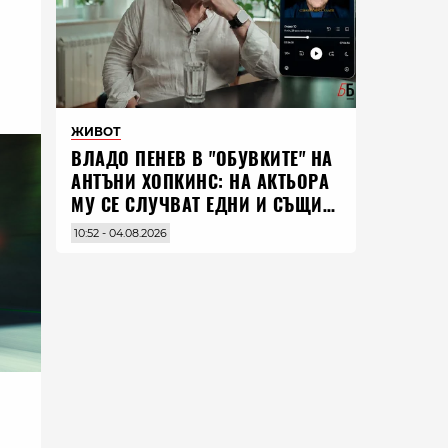
ЖИВОТ
ВЛАДO ПЕНЕВ В "ОБУВКИТЕ" НА
АНТЪНИ ХОПКИНС: НА АКТЬОРА
МУ СЕ СЛУЧВАТ ЕДНИ И СЪЩИ
НЕЩА ПО ЦЕЛИЯ СВЯТ
10:52 - 04.08.2026