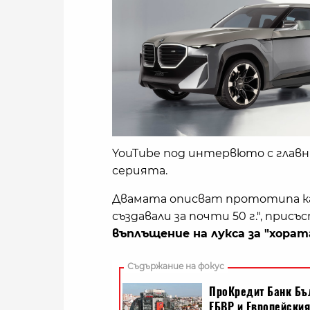
YouTube под интервюто с главн
серията.
Двамата описват прототипа ка
създавали за почти 50 г.", присъс
въплъщение на лукса за "хора