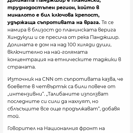
Долината Панджшир е планински,
труднодостъпен регион, който в
миналото е бил ключова крепост,
удържаща съпротивата на врага.
Тя се
намира в близост до планинската верига
Хиндукуш и се пресича от река Панджшир.
Долината е дом на над 100 хиляди души,
включително на най-голямата
концентрация на етническите таджики в
страната.
Източник на CNN от съпротивата казва, че
боевете в четвъртък са били повече от
„интензивни“. „Талибаните използват
последните си сили да нахлуят, но
сблъсъците все още продължават“, добавя
той.
Говорител на Националния фронт на