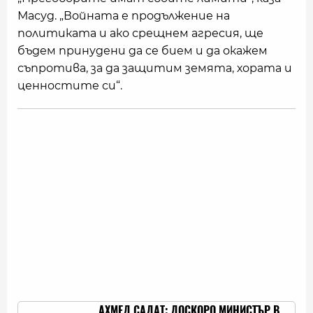
Масуд. „Войната е продължение на
политиката и ако срещнем агресия, ще
бъдем принудени да се бием и да окажем
съпротива, за да защитим земята, хората и
ценностите си“.
АХМЕД САДАТ: ДОСКОРО МИНИСТЪР В