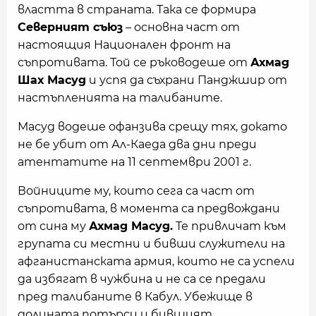
властта в страната. Така се формира
Северният съюз
– основна част от
настоящия Национален фронт на
съпротивата. Той се ръководеше от
Ахмад
Шах Масуд
и успя да съхрани Панджшир от
настъпленията на талибаните.
Масуд водеше офанзива срещу тях, докато
не бе убит от Ал-Каеда два дни преди
атентатите на 11 септември 2001 г.
Войниците му, които сега са част от
съпротивата, в момента са предвождани
от сина му
Ахмад Масуд.
Те привличат към
групата си местни и бивши служители на
афганистанската армия, които не са успели
да избягат в чужбина и не са се предали
пред талибаните в Кабул. Убежище в
долината потърси и бившият