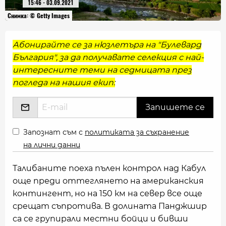
15:46 - 03.09.2021
Снимка: © Getty Images
Абонирайте се за нюзлетъра на "Булевард
България", за да получавате селекция с най-
интересните теми на седмицата през
погледа на нашия екип:
Запознат съм с
политиката за съхранение
на лични данни
Талибаните поеха пълен контрол над Кабул
още преди оттеглянето на американския
контингент, но на 150 км на север все още
срещат съпротива. В долината Панджшир
са се групирали местни бойци и бивши