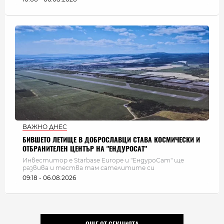
ВАЖНО ДНЕС
БИВШЕТО ЛЕТИЩЕ В ДОБРОСЛАВЦИ СТАВА КОСМИЧЕСКИ И
ОТБРАНИТЕЛЕН ЦЕНТЪР НА "ЕНДУРОСАТ"
Инвеститор е Starbase Europe и "ЕндуроСат" ще
развива и тества там сателитите си
09:18 - 06.08.2026