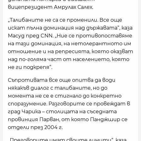
вицепрезидент Амрулах Салех.
„Талибаните не са се променили. Все още
искат пълна доминация над държавата“, каза
Масуд пред CNN. „Ние се противопоставяме
на тази доминация, на нетолерантното им
отношение и на репресията, която оказват
над по-голяма част от населението, която
не ги подкрепя“.
Съпротивата все още опитва да води
някакъв диалог с талибаните, но до
момента не се е стигнало до конкретно
споразумение. Разговорите се провеждат в
град Чарика – столицата на съседната
провинция Парван, от която Панджшир се
отдели през 2004 г.
„Преговорите имат своите лимити“, каза