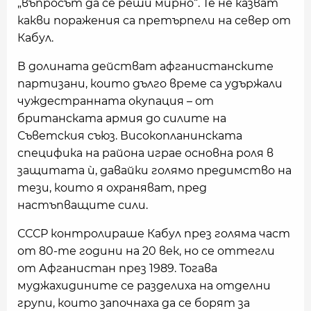
„въпросът да се реши мирно“. Те не казват
какви поражения са претърпели на север от
Кабул.
В долината действат афганистанските
партизани, които дълго време са удържали
чуждестранната окупация – от
британската армия до силите на
Съветския съюз. Високопланинската
специфика на района играе основна роля в
защитата ѝ, давайки голямо предимство на
тези, които я охраняват, пред
настъпващите сили.
СССР контролираше Кабул през голяма част
от 80-те години на 20 век, но се оттегли
от Афганистан през 1989. Тогава
муджахидините се разделиха на отделни
групи, които започнаха да се борят за