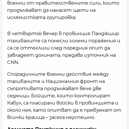
военни от правителствените сили, които
продължават да нанасят щети на
ислямистката групировка.
В четвъртък вечер в провинция Панджшир
талибаните са понесли големи поражения и
са се оттеглили след поредния опит да
завладеят долината, предава източник на
CNN.
Спорадичните военни действия между
талибаните и Националния фронт на
съпротивата продължават вече две
седмици. Бойците, които контролират
Кабул, са пласирали войски в провинцията и
около нея, като опитват да я превземат от
всички краища – засега неуспешно.