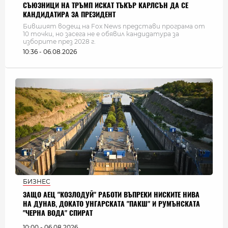
СЪЮЗНИЦИ НА ТРЪМП ИСКАТ ТЪКЪР КАРЛСЪН ДА СЕ
КАНДИДАТИРА ЗА ПРЕЗИДЕНТ
Бившият водещ на Fox News представи програма от
10 точки, но засега не е обявил кандидатура за
изборите през 2028 г.
10:36 - 06.08.2026
БИЗНЕС
ЗАЩО АЕЦ "КОЗЛОДУЙ" РАБОТИ ВЪПРЕКИ НИСКИТЕ НИВА
НА ДУНАВ, ДОКАТО УНГАРСКАТА "ПАКШ" И РУМЪНСКАТА
"ЧЕРНА ВОДА" СПИРАТ
10:00 - 06.08.2026