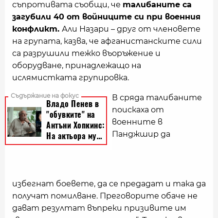
съпротивата съобщи, че
талибаните са
загубили 40 от войниците си при военния
конфликт.
Али Назари – друг от членовете
на групата, казва, че афганистанските сили
са разрушили тежко въоръжение и
оборудване, принадлежащо на
ислямистката групировка.
В сряда талибаните
поискаха от
военните в
Панджшир да
избегнат боевете, да се предадат и така да
получат помилване. Преговорите обаче не
дават резултат въпреки призивите им