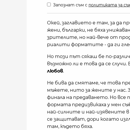
Запознат съм с
политиката за съх
Окей, заглавието е там, за да п
жени, българки, не бяха унижава
зрителите, но най-вече от прод
риалити форматите - да ги гледа
Но този път сякаш бе по-разли
възможно ли е това да се случи. 
любов
.
Не бива да смятаме, че това п
мъжете, нито за жените у нас.
финала на предаването. Но все 
формата предизвикаха у мен съ
най-силните и най-изявените в ц
се защитават, дори когато изгл
там, където бяха.