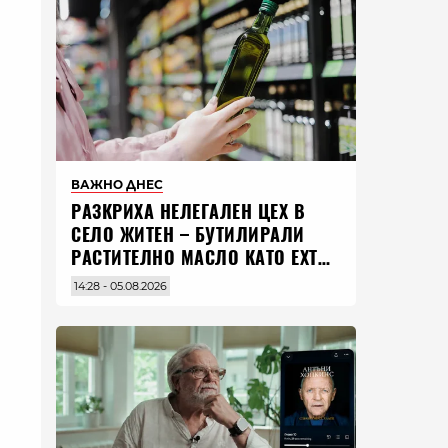
ВАЖНО ДНЕС
РАЗКРИХА НЕЛЕГАЛЕН ЦЕХ В
СЕЛО ЖИТЕН – БУТИЛИРАЛИ
РАСТИТЕЛНО МАСЛО КАТО EXTRA
VIRGIN ЗЕХТИН
14:28 - 05.08.2026