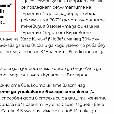
- да се говори за неин формат. Но ако
се погледнат резултатите на
"Ергенът", ще се разбере, че лоша
реклама има. 26,7% дял от гледащите
телевизия в момента за финала на
"Ергенът" (един от върховите
инала на "Хелс Кичън" ("Нова" има над 30% дял
лжава да е на върха и да ходи умело по ръба без
и Гатьо, ако беше в "Ергенът", всичко щеше да
акрая да избереш мама, щеше да бъде Алек да
ато гледа финала за Купата на България.
лъжни сте вие, които имате власт над
рете да унижавате българската жена
. Да
 способен дори в страха си да защити жената.
инала на "Ергенът" му е на Сашо Кадиев - вече
Сашко в България. Имаме си нов. И така до