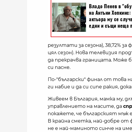
резултати за сезона), 38,72% за ф
цял сезон). Нова телевизия продъ
да прекрачва границата. Може б
си пасне.
По-"български" финал от това н
ги набие и да си сипе ракия, док
Живеем в България, мамка му, д
управлението на масите, да
сп
покажете, че българският мъж е
В крайна сметка, най-добре от ф
не е най-маминото синче на име 