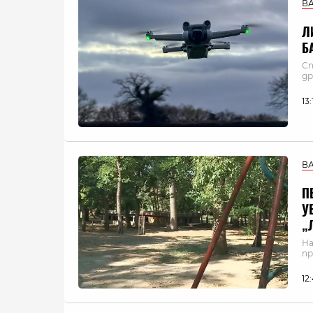
В
Л
Б
Сп
др
13
В
П
У
„
На
п
12