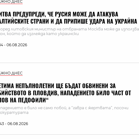
АЖНО ДНЕС
ИТВА ПРЕДУПРЕДИ, ЧЕ РУСИЯ МОЖЕ ДА АТАКУВА
АЛТИЙСКИТЕ СТРАНИ И ДА ПРИПИШЕ УДАРА НА УКРАЙНА
оред литовския министър на отбраната Москва може да използва
он, който да изглежда като украински
:14 - 06.08.2026
АЖНО ДНЕС
ЕТИМА НЕПЪЛНОЛЕТНИ ЩЕ БЪДАТ ОБВИНЕНИ ЗА
БИЙСТВОТО В ПЛОВДИВ, НАПАДЕНИЕТО БИЛО ЧАСТ ОТ
ЛОВ НА ПЕДОФИЛИ“
падението е било не само побой, а “гавра с жертвата”, посочи
рокуратурата
:43 - 06.08.2026