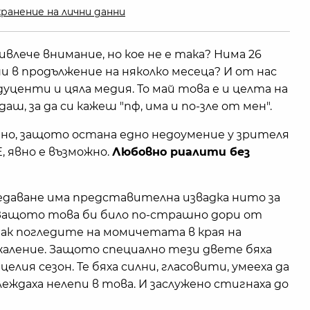
ранение на лични данни
ривлече внимание, но кое не е така? Нима 26
ни в продължение на няколко месеца? И от нас
уценти и цяла медия. То май това е и целта на
ш, за да си кажеш "пф, има и по-зле от мен".
чно, защото остана едно недоумение у зрителя
Е, явно е възможно.
Любовно риалити без
редаване има представителна извадка нито за
 Защото това би било по-страшно дори от
пак погледите на момичетата в края на
жаление. Защото специално тези двете бяха
елия сезон. Те бяха силни, гласовити, умееха да
еждаха нелепи в това. И заслужено стигнаха до