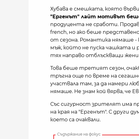
Хубава е смешката, която върви
"Ергенът" лайт мотивът беш
продуцента не сработи. Продав
french, но ако беше представен
от сезона. Романтика нямаше - 
мъж, който не пуска чашката и 
тях направо отблъскващи жени
Това беше третият сезон, очак
тръгна още по време на сегашно
участвала там, за да намери л
нямаше. Не знам кой вярва, че Евг
Със сигурност зрителят има пра
на края на "Ергенът". С други д
което са очаквали.