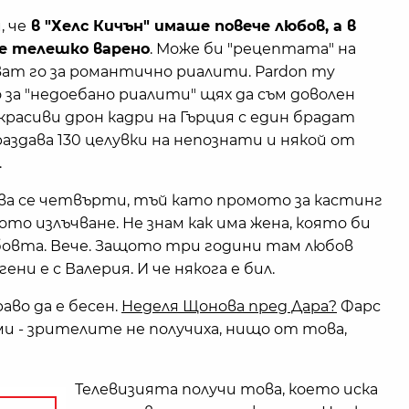
, че
в "Хелс Кичън" имаше повече любов, а в
е телешко варено
. Може би "рецептата" на
ат го за романтично риалити. Pardon my
о за "недоебано риалити" щях да съм доволен
красиви дрон кадри на Гърция с един брадат
раздава 130 целувки на непознати и някой от
.
ва се четвърти, тъй като промото за кастинг
то излъчване. Не знам как има жена, която би
юбовта. Вече. Защото три години там любов
ени е с Валерия. И че някога е бил.
во да е бесен.
Неделя Щонова пред Дара?
Фарс
уми - зрителите не получиха, нищо от това,
Телевизията получи това, което иска