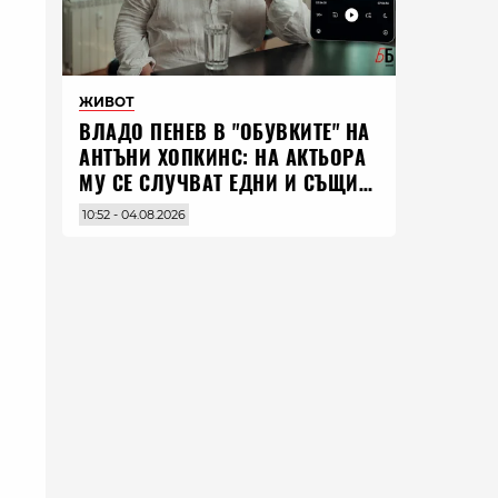
ЖИВОТ
ВЛАДO ПЕНЕВ В "ОБУВКИТЕ" НА
АНТЪНИ ХОПКИНС: НА АКТЬОРА
МУ СЕ СЛУЧВАТ ЕДНИ И СЪЩИ
НЕЩА ПО ЦЕЛИЯ СВЯТ
10:52 - 04.08.2026