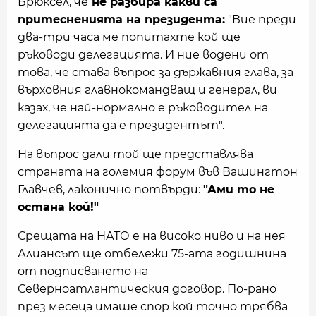
Брюксел, че
не разбира какви са
притесненията на президента:
"Вие преди
два-три часа ме попитахте кой ще
ръководи делегацията. И ние водени от
това, че става въпрос за държавния глава, за
върховния главнокомандващ и генерал, ви
казах, че най-нормално е ръководител на
делегацията да е президентът".
На въпрос дали той ще представлява
страната на големия форум във Вашингтон
Главчев, лаконично потвърди:
"Ами то не
остана кой!"
Срещата на НАТО е на високо ниво и на нея
Алиансът ще отбележи 75-ата годишнина
от подписването на
Северноатлантическия договор. По-рано
през месеца имаше спор кой точно трябва