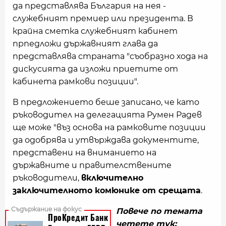
да представлява България на нея -
служебният премиер или президента. В
крайна сметка служебният кабинет
прпедложи държавният глава да
представлява страната "съобразно хода на
дискусията да изложи приетите от
кабинета рамкови позиции".
В предложението беше записано, че като
ръководител на делегацията Румен Радев
ще може "въз основа на рамковите позиции
да одобрява и утвърждава документите,
представени на вниманието на
държавните и правителствените
ръководители,
включително
заключителното комюнике от срещата
.
Повече по темата
четете тук: