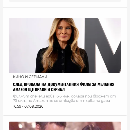
КИНО И СЕРИАЛИ
СЛЕД ПРОВАЛА НА ДОКУМЕНТАЛНИЯ ФИЛМ ЗА МЕЛАНИЯ
AMAZON ЩЕ ПРАВИ И СЕРИАЛ
Филмът спечели едва 16,6 млн. долара при бюджет от
75 млн., но Amazon не се отказва от първата дама
16:59 - 07.08.2026