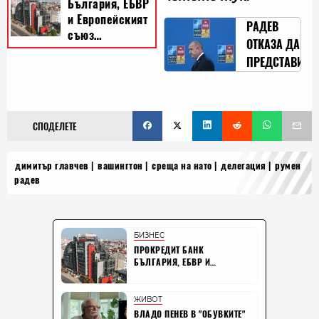
РАДЕВ
ОТКАЗА ДА
ПРЕДСТАВИ
СТРАНАТА В
НАТО - НЕ
ХАРЕСА
СПОДЕЛЕТЕ
ПОЗИЦИИ
ЗА
димитър главчев
вашингтон
среща на нато
делегация
румен
УКРАЙНА
радев
(ОБНОВЕНА)