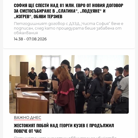
СОФИЯ ЩЕ СПЕСТИ НАД 81 МЛН. ЕВРО ОТ НОВИЯ ДОГОВОР
ЗА СМЕТОСЪБИРАНЕ В „СЛАТИНА“, „ПОДУЯНЕ“ И
„ИЗГРЕВ“, ОБЯВИ ТЕРЗИЕВ
Петгодишният договор с ДЗЗД „Чиста София“ вече е
подписан, след като процедурата беше забавена от
обжалвания
14:38 - 07.08.2026
ВАЖНО ДНЕС
ЖЕСТОКИЯТ ПОБОЙ НАД ГЕОРГИ КУЗЕВ Е ПРОДЪЛЖИЛ
ПОВЕЧЕ ОТ ЧАС