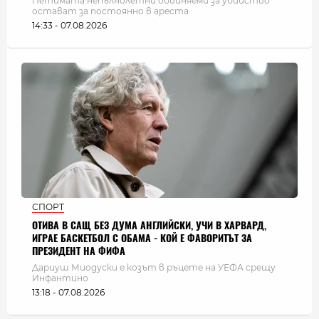
Петимата непълнолетни обвиняеми за убийство
остават за постоянно в ареста
14:33 - 07.08.2026
СПОРТ
ОТИВА В САЩ БЕЗ ДУМА АНГЛИЙСКИ, УЧИ В ХАРВАРД,
ИГРАЕ БАСКЕТБОЛ С ОБАМА - КОЙ Е ФАВОРИТЪТ ЗА
ПРЕЗИДЕНТ НА ФИФА
Дариуш Миодуски е козът в ръцете на УЕФА срещу
Инфантино
13:18 - 07.08.2026