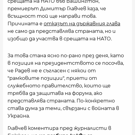
срещата на НАТО във Вашингтон,
премиерът Димитър Главчев каза, че
всъщност той ще направи това.
Причината е
отказът на държавния глава
не само да представлява страната, но и
изобщо да участва в срещата на НАТО.
За това стана ясно по-рано през деня, като
в позиция на президентството се посочва,
че Радев не е съгласен с някои от
"рамковите позиции", приети от
служебното правителство, които ще
трябва да защитава на форума, ако
представлява страната. По-конкретно
става дума за теми, свързани с войната в
Украйна.
Главчев коментира пред журналисти в