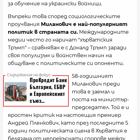
за обучение на украински войници.
Въпреки това според социологическите
проучвания
Миланович е най-популярният
политик в страната си.
Международните
медии често го наричат "хърватския
Тръмп" – сравняван е с Доналд Тръмп заради
своя популизъм и войнствен начин на
общуване с политическите си опоненти.
58-годишният
Миланович преди
това е заемал и
поста на министър-
председател. Той е и
яростен критик на настоящия премиер
Андрей Пленкович, като през последните 5
години политическата сцена в Хърватия е
белязана от непрекъснати спорове между