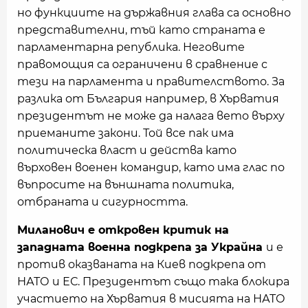
но функциите на държавния глава са основно
представителни, тъй като страната е
парламентарна република. Неговите
правомощия са ограничени в сравнение с
тези на парламента и правителството. За
разлика от България например, в Хърватия
президентът не може да налага вето върху
приеманите закони. Той все пак има
политическа власт и действа като
върховен военен командир, като има глас по
въпросите на външната политика,
отбраната и сигурността.
Миланович е откровен критик на
западната военна подкрепа за Украйна
и е
против оказваната на Киев подкрепа от
НАТО и ЕС. Президентът също така блокира
участието на Хърватия в мисията на НАТО