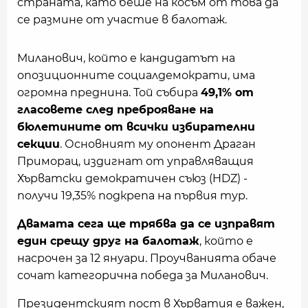
страната, като беше на косъм от това да
се размине от участие в балотаж.
Миланович, който е кандидатът на
опозиционните социалдемократи, има
огромна преднина. Той събира
49,1% от
гласовете след преброяване на
бюлетините от всички избирателни
секции
. Основният му опонент Драган
Приморац, издигнат от управляващия
Хърватски демократичен съюз (HDZ) -
получи 19,35% подкрепа на първия тур.
Двамата сега ще трябва да се изправят
един срещу друг на балотаж
, който е
насрочен за 12 януари. Проучванията обаче
сочат категорична победа за Миланович.
Президентският пост в Хърватия е важен,