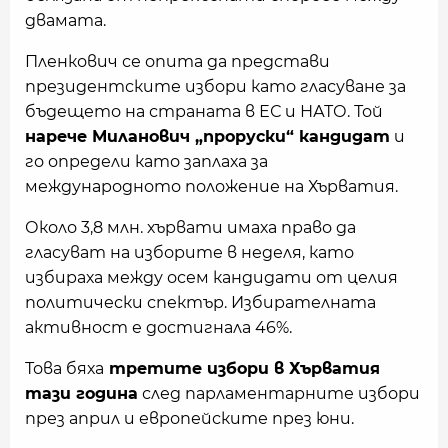
двамата.
Пленкович се опита да представи
президентските избори като гласуване за
бъдещето на страната в ЕС и НАТО. Той
нарече Миланович „проруски“ кандидат
и
го определи като заплаха за
международното положение на Хърватия.
Около 3,8 млн. хървати имаха право да
гласуват на изборите в неделя, като
избираха между осем кандидати от целия
политически спектър. Избирателната
активност е достигнала 46%.
Това бяха
третите избори в Хърватия
тази година
след парламентарните избори
през април и европейските през юни.