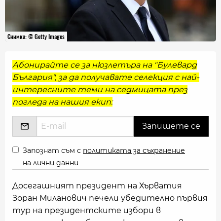
Снимка: © Getty Images
Абонирайте се за нюзлетъра на "Булевард
България", за да получавате селекция с най-
интересните теми на седмицата през
погледа на нашия екип:
Запознат съм с
политиката за съхранение
на лични данни
Досегашният президент на Хърватия
Зоран Миланович печели убедително първия
тур на президентските избори в