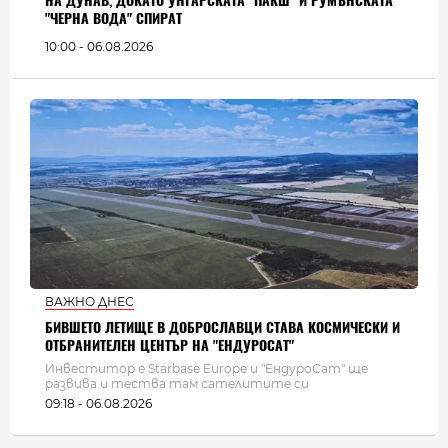
НА ДУНАВ, ДОКАТО УНГАРСКАТА "ПАКШ" И РУМЪНСКАТА
"ЧЕРНА ВОДА" СПИРАТ
10:00 - 06.08.2026
ВАЖНО ДНЕС
БИВШЕТО ЛЕТИЩЕ В ДОБРОСЛАВЦИ СТАВА КОСМИЧЕСКИ И
ОТБРАНИТЕЛЕН ЦЕНТЪР НА "ЕНДУРОСАТ"
Инвеститор е Starbase Europe и "ЕндуроСат" ще
развива и тества там сателитите си
09:18 - 06.08.2026