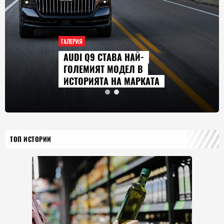
ЕРИЯ
ГАЛЕРИ
UDI Q9 СТАВА НАЙ-
СЕР
ОЛЕМИЯТ МОДЕЛ В
ГЛЕ
СТОРИЯТА НА МАРКАТА
2026
ТОП ИСТОРИИ