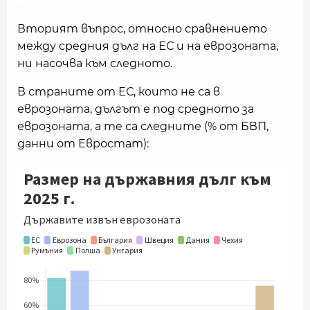
Вторият въпрос, относно сравнението
между средния дълг на ЕС и на еврозоната,
ни насочва към следното.
В страните от ЕС, които не са в
еврозоната, дългът е под средното за
еврозоната, а те са следните (% от БВП,
данни от Евростат):