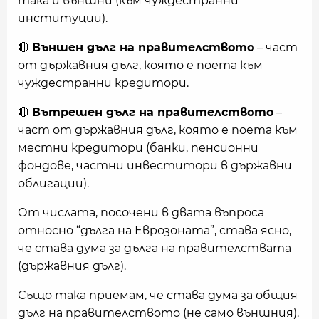
така и външни (към чуждестранни
институции).
🔴
Външен дълг на правителството
– част
от държавния дълг, която е поета към
чуждестранни кредитори.
🔴
Вътрешен дълг на правителството
–
част от държавния дълг, която е поета към
местни кредитори (банки, пенсионни
фондове, частни инвеститори в държавни
облигации).
От числата, посочени в двата въпроса
относно “дълга на Еврозоната”, става ясно,
че става дума за дълга на правителствата
(държавния дълг).
Също така приемам, че става дума за общия
дълг на правителството (не само външния).