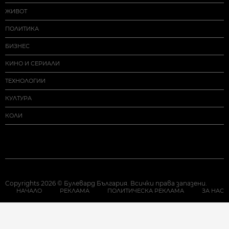
ЖИВОТ
ПОЛИТИКА
БИЗНЕС
КИНО И СЕРИАЛИ
ТЕХНОЛОГИИ
КУЛТУРА
КОЛИ
Copyrights 2026 © Булевард България. Всички права запазени.
НАЧАЛО
РЕКЛАМА
ПОЛИТИЧЕСКА РЕКЛАМА
ЗА НАС