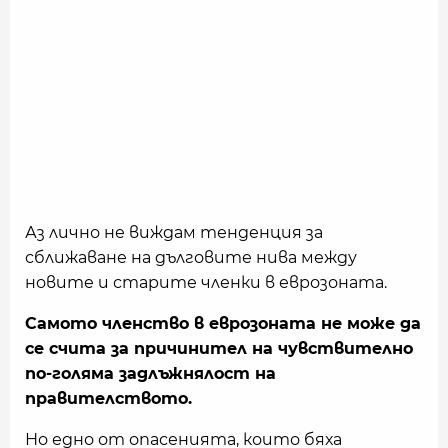
Аз лично не виждам тенденция за
сближаване на дълговите нива между
новите и старите членки в еврозоната.
Самото членство в еврозоната не може да
се счита за причинител на чувствително
по-голяма задлъжнялост на
правителството.
Но едно от опасенията, които бяха