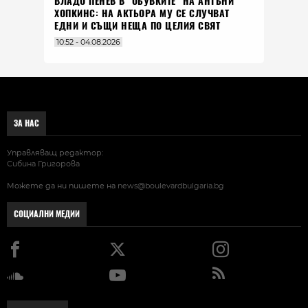
ВЛАДO ПЕНЕВ В "ОБУВКИТЕ" НА АНТЪНИ
ХОПКИНС: НА АКТЬОРА МУ СЕ СЛУЧВАТ
ЕДНИ И СЪЩИ НЕЩА ПО ЦЕЛИЯ СВЯТ
10:52 - 04.08.2026
ЗА НАС
Управляващ редактор:
Сибина Григорова
Можете да ни пишете на
news@boulevardbulgaria.bg
СОЦИАЛНИ МЕДИИ