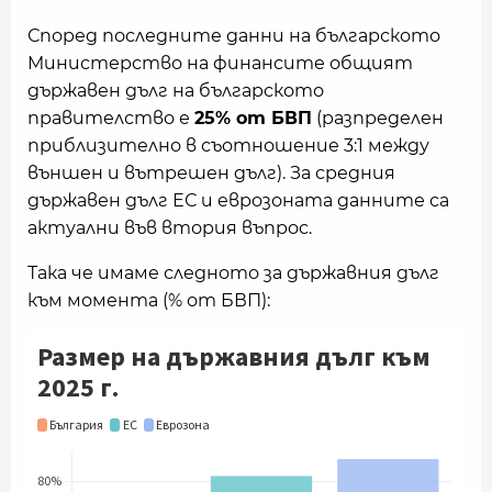
Според последните данни на българското
Mинистерство на финансите общият
държавен дълг на българското
правителство е
25% от БВП
(разпределен
приблизително в съотношение 3:1 между
външен и вътрешен дълг). За средния
държавен дълг ЕС и еврозоната данните са
актуални във втория въпрос.
Така че имаме следното за държавния дълг
към момента (% от БВП):