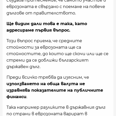
създава притеснение, че самото участие в
еврозоната е свързано с поемане на повече
дългове от правителството.
Ще видим дали това е така, като
адресираме първия въпрос.
Този въпрос приема, че средните
стойности за еврозоната ще са
стойностите, до които ще скочи или ще се
стреми да се доближи българският
държавен дълг.
Преди всичко трябва да изясним, че
използването на обща валута не
изравнява показателите на публичните
финанси
.
Така например разликите в държавния дълг
по страни в еврозоната варират в