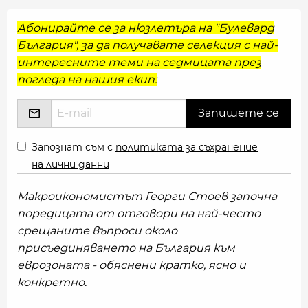
Абонирайте се за нюзлетъра на "Булевард
България", за да получавате селекция с най-
интересните теми на седмицата през
погледа на нашия екип:
Запознат съм с
политиката за съхранение
на лични данни
Макроикономистът Георги Стоев започна
поредицата от отговори на най-често
срещаните въпроси около
присъединяването на България към
еврозоната - обяснени кратко, ясно и
конкретно.