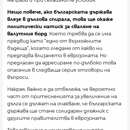
направи и при сегашните условия.
Нещо повече, ако българската държава
влезе в дългова спирала, това ще окаже
политически натиск за сваляне на
валутния борд
. Което трябва да се има
предвид като “едно от възможните
бъдеща”, когато гледаме от какво ни
предпазва влизането в еврозоната. Но
предлагам да адресираме по-дълбоко това
опасение в следваща серия отговори на
въпроси.
Накрая, важно е да отбележа, че вероятно
част от притесненията за увеличение на
дълга се дължат на очакване, че българската
държава ще стане солидарен длъжник с
другите правителства в еврозоната.