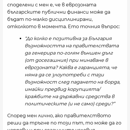
споделени с мен е, че в еврозоната
българските публични финанси може да
бъдат по-малко дисциплинирани,
отколкото в момента. Ето точния въпрос:
“До колко е позитивна за България
възможността на правителствата
да генерира по-голям външен дълг
(от досегашния) при минаване в
еврозоната? Каква е гаранцията, че
няма да се злоупотреби с тази
възможност след падането на борда,
имайки предвид корупцията/
кражбите на държавни средства в
политическите (и не само) среди?”
Според мен лично, ако правителството
реши да тръгне по този път, то може да го