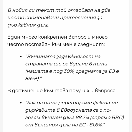
В новия си текст той отговаря на две
често споменавани притеснения за
държавния дълг.
Един много конкретен въпрос и много
често поставян към мен е следният:
"Външната задлъжнялост на
страната ще се вдигне в пъти
(нашата е под 30%, средната за ЕЗ е
85%+).”
В допълнение към това получих и въпроса:
“Как да интерпретираме факта, че
държавите в Еврозоната са с по-
голям външен дълг 88.2% (спрямо БВП)
от външния дълг на ЕС - 81.6%.”