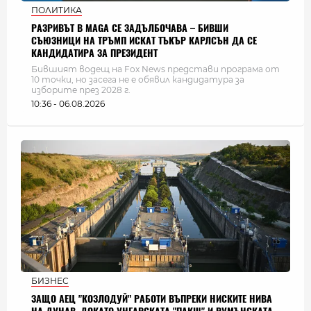
ПОЛИТИКА
РАЗРИВЪТ В MAGA СЕ ЗАДЪЛБОЧАВА – БИВШИ
СЪЮЗНИЦИ НА ТРЪМП ИСКАТ ТЪКЪР КАРЛСЪН ДА СЕ
КАНДИДАТИРА ЗА ПРЕЗИДЕНТ
Бившият водещ на Fox News представи програма от
10 точки, но засега не е обявил кандидатура за
изборите през 2028 г.
10:36 - 06.08.2026
БИЗНЕС
ЗАЩО АЕЦ "КОЗЛОДУЙ" РАБОТИ ВЪПРЕКИ НИСКИТЕ НИВА