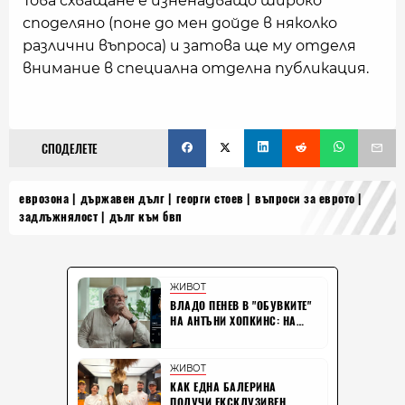
Това схващане е изненадващо широко
споделяно (поне до мен дойде в няколко
различни въпроса) и затова ще му отделя
внимание в специална отделна публикация.
СПОДЕЛЕТЕ
еврозона
държавен дълг
георги стоев
въпроси за еврото
задлъжнялост
дълг към бвп