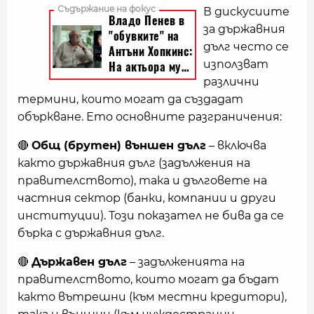
В дискусиите
за държавния
дълг често се
използват
различни
термини, които могат да създадат
объркване. Ето основните разграничения:
🔴
Общ (брутен) външен дълг
– включва
както държавния дълг (задължения на
правителството), така и дълговете на
частния сектор (банки, компании и други
институции). Този показател не бива да се
бърка с държавния дълг.
🔴
Държавен дълг
– задълженията на
правителството, които могат да бъдат
както вътрешни (към местни кредитори),