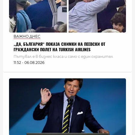
ВАЖНО ДНЕС
„ДА, БЪЛГАРИЯ“ ПОКАЗА СНИМКИ НА ПЕЕВСКИ ОТ
ГРАЖДАНСКИ ПОЛЕТ НА TURKISH AIRLINES
Пътувал е в бизнес класа и само с един охранител
11:52 - 06.08.2026