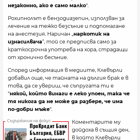
незаконно, ако е само малко
".
Рохипнолът е бензодиазепин, използван за
лечение на тежко безсъние и подпомагане
на анестезия. Наричан „
наркотик на
изнасилвача
“, той се предписва само за
краткосрочна употреба на хора, страдащи
от хронично бесъние.
Според информация в медиите, Клевърли
добавил още, че тайната на дългия брак е в
това, да се увериш, че съпругата ти е
"
някой, който винаги е леко упоен, така че
тя никога да не може да разбере, че има
по-добри мъже
".
Коментарите му
дойдоха в същия ден,
в който Клевърли