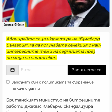
Снимка: © Getty
Абонирайте се за нюзлетъра на "Булевард
България", за да получавате селекция с най-
интересните теми на седмицата през
погледа на нашия екип:
Запознат съм с
политиката за съхранение
на лични данни
Британският министър на вътрешните
работи Джеймс Клевърли скандализира