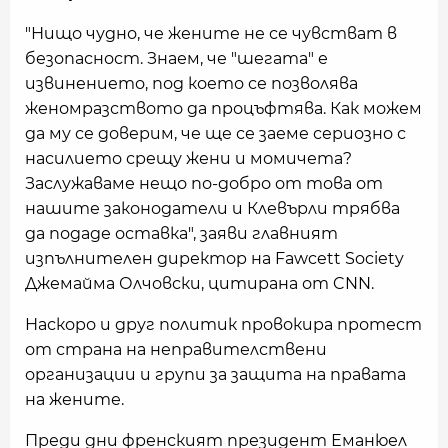
"Нищо чудно, че жените не се чувстват в
безопасност. Знаем, че "шегата" е
извинението, под което се позволява
женомразството да процъфтява. Как можем
да му се доверим, че ще се заеме сериозно с
насилието срещу жени и момичета?
Заслужаваме нещо по-добро от това от
нашите законодатели и Клевърли трябва
да подаде оставка", заяви главният
изпълнителен директор на Fawcett Society
Джемайма Олчовски, цитирана от CNN.
Наскоро и друг политик провокира протест
от страна на неправителствени
организации и групи за защита на правата
на жените.
Преди дни френският президент Еманюел