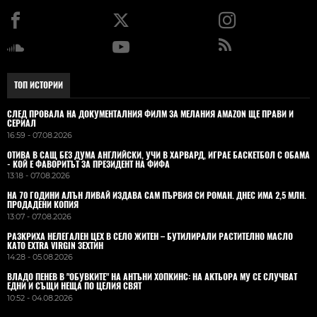
ТОП ИСТОРИИ
СЛЕД ПРОВАЛА НА ДОКУМЕНТАЛНИЯ ФИЛМ ЗА МЕЛАНИЯ AMAZON ЩЕ ПРАВИ И
СЕРИАЛ
16:59 - 07.08.2026
ОТИВА В САЩ БЕЗ ДУМА АНГЛИЙСКИ, УЧИ В ХАРВАРД, ИГРАЕ БАСКЕТБОЛ С ОБАМА
- КОЙ Е ФАВОРИТЪТ ЗА ПРЕЗИДЕНТ НА ФИФА
13:18 - 07.08.2026
НА 70 ГОДИНИ АЛЪН ЛИВАЙ ИЗДАВА САМ ПЪРВИЯ СИ РОМАН. ДНЕС ИМА 2,5 МЛН.
ПРОДАДЕНИ КОПИЯ
13:07 - 07.08.2026
РАЗКРИХА НЕЛЕГАЛЕН ЦЕХ В СЕЛО ЖИТЕН – БУТИЛИРАЛИ РАСТИТЕЛНО МАСЛО
КАТО EXTRA VIRGIN ЗЕХТИН
14:28 - 05.08.2026
ВЛАДO ПЕНЕВ В "ОБУВКИТЕ" НА АНТЪНИ ХОПКИНС: НА АКТЬОРА МУ СЕ СЛУЧВАТ
ЕДНИ И СЪЩИ НЕЩА ПО ЦЕЛИЯ СВЯТ
10:52 - 04.08.2026