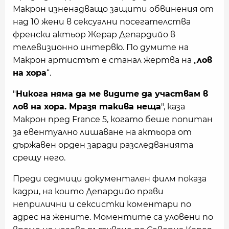
Макрон изненадващо защити обвинения от
над 10 жени в сексуални посегателства
френски актьор Жерар Депардийо в
телевизионно интервю. По думите на
Макрон артистът е станал жертва на „
лов
на хора
“.
"
Никога няма да ме видите да участвам в
лов на хора. Мразя такива неща
", каза
Макрон пред France 5, когато беше попитан
за евентуално лишаване на актьора от
държавен орден заради разследванията
срещу него.
Преди седмици документален филм показа
кадри, на които Депардийо прави
неприлични и сексистки коментари по
адрес на жените. Моментите са уловени по