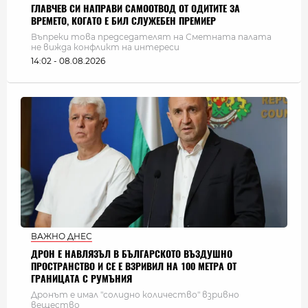
ГЛАВЧЕВ СИ НАПРАВИ САМООТВОД ОТ ОДИТИТЕ ЗА
ВРЕМЕТО, КОГАТО Е БИЛ СЛУЖЕБЕН ПРЕМИЕР
Въпреки това председателят на Сметната палата
не вижда конфликт на интереси
14:02 - 08.08.2026
ВАЖНО ДНЕС
ДРОН Е НАВЛЯЗЪЛ В БЪЛГАРСКОТО ВЪЗДУШНО
ПРОСТРАНСТВО И СЕ Е ВЗРИВИЛ НА 100 МЕТРА ОТ
ГРАНИЦАТА С РУМЪНИЯ
Дронът е имал "солидно количество" взривно
вещество