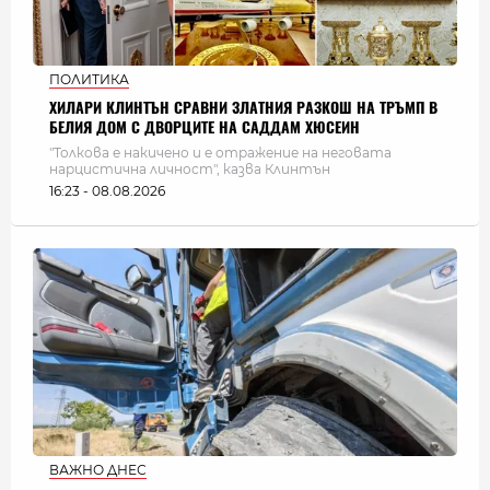
ПОЛИТИКА
ХИЛАРИ КЛИНТЪН СРАВНИ ЗЛАТНИЯ РАЗКОШ НА ТРЪМП В
БЕЛИЯ ДОМ С ДВОРЦИТЕ НА САДДАМ ХЮСЕИН
"Толкова е накичено и е отражение на неговата
нарцистична личност", казва Клинтън
16:23 - 08.08.2026
ВАЖНО ДНЕС