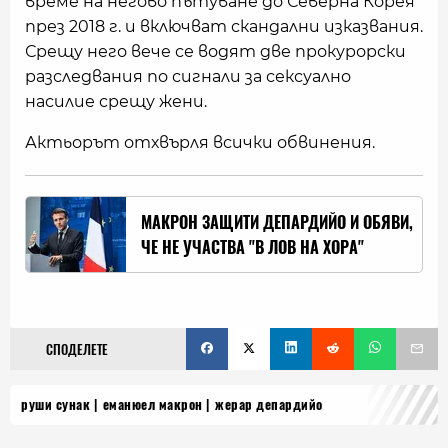
време на негово пътуване до Северна Корея
през 2018 г. и включват скандални изказвания.
Срещу него вече се водят две прокурорски
разследвания по сигнали за сексуално
насилие срещу жени.
Актьорът отхвърля всички обвинения.
МАКРОН ЗАЩИТИ ДЕПАРДИЙО И ОБЯВИ,
ЧЕ НЕ УЧАСТВА "В ЛОВ НА ХОРА"
СПОДЕЛЕТЕ
руши сунак
еманюел макрон
жерар депардийо