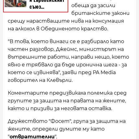
обеща да засили
британските закони
срещу нарастващите нива на консумация
на алкохол в Обединеното кралство.
"В това, което винаги се е разбирало като
частен разговор, Джеймс, министърът на
вътрешните работи, направи нещо, което
явно е трябвало да бъде иронична шега - за
което се извинява", заяви пред PA Media
говорител на Клевърли.
Коментарите предизвикаха полемика сред
групите за защита на правата на жените,
както и призиви за неговата оставка.
Дружеството "Фосет", група за защита на
жените, определи думите му като
"
отвратителни
".