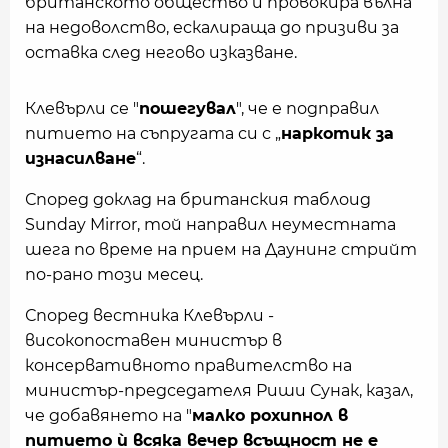
британското общество и провокира вълна
на недоволство, ескалираща до призиви за
оставка след негово изказване.
Клевърли се "
пошегувал
", че е подправил
питието на съпругата си с „
наркотик за
изнасилване
“.
Според доклад на британския таблоид
Sunday Mirror, той направил неуместната
шега по време на прием на Даунинг стрийт
по-рано този месец.
Според вестника Клевърли -
високопоставен министър в
консервативното правителство на
министър-председателя Риши Сунак, казал,
че добавянето на "
малко рохипнол в
питието ѝ всяка вечер всъщност не е