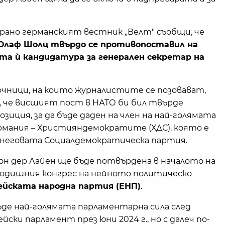
-рано германският вестник „Велт" съобщи, че
Олаф Шолц твърдо се противопоставил на
та ѝ кандидатура за генерален секретар на
чници, на които журналистите се позовават,
 че висшият пост в НАТО би бил твърде
зиция, за да бъде даден на член на най-голямата
рмания – Християндемократите (ХДС), която е
 неговата Социалдемократическа партия.
н дер Лайен ще бъде потвърдена в началото на
годишния конгрес на нейното политическо
ейската народна партия (ЕНП)
.
ъде най-голямата парламентарна сила след
йски парламент през юни 2024 г., но с далеч по-