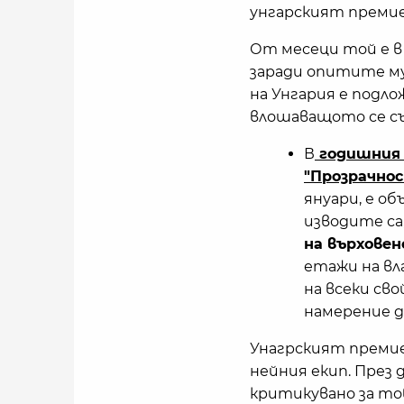
унгарският преми
От месеци той е в
заради опитите му
на Унгария е подло
влошаващото се съ
В
годишния 
"Прозрачнос
януари, е об
изводите са
на върховен
етажи на вл
на всеки св
намерение д
Унагрският премие
нейния екип. През
критикувано за тов