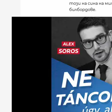
този на сина на ми
билбордове.