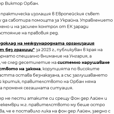
ер Виктор Орбан.
 практическа изолация в Европейския съвет
 да саботира помощта за Украйна. Управлението
жено и на засилен контрол от ЕК заради
стояние на правовия ред.
доклад на международната организация
т без граници"
за 2023 г., публикуван в края на
ърнато специално внимание на Унгария, а
, че след десетилетие на
системно нарушаване
ството на закона
, корупцията по високите
астта остава безнаказана, а със заглушаването
ой критик, правителството на Орбан няма
а променя сегашната ситуация.
р не пести атаките си срещу Фон дер Лайен и
 декември м.г. правителството му беше остро
а, че е поставило лика на фон дер Лайен, заедно с