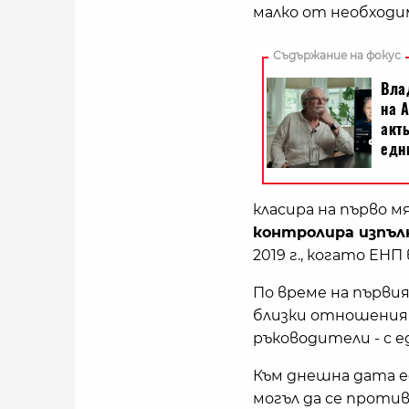
малко от необходи
класира на първо м
контролира изпъл
2019 г., когато ЕН
По време на първия
близки отношения
ръководители - с е
Към днешна дата 
могъл да се проти