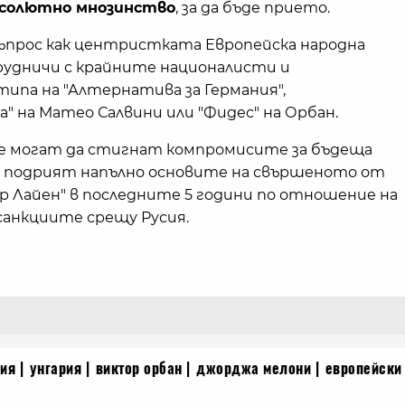
солютно мнозинство
, за да бъде прието.
въпрос как центристката Европейска народна
удничи с крайните националисти и
ипа на "Алтернатива за Германия",
" на Матео Салвини или "Фидес" на Орбан.
де могат да стигнат компромисите за бъдеща
да подрият напълно основите на свършеното от
р Лайен" в последните 5 години по отношение на
санкциите срещу Русия.
сия
унгария
виктор орбан
джорджа мелони
европейски