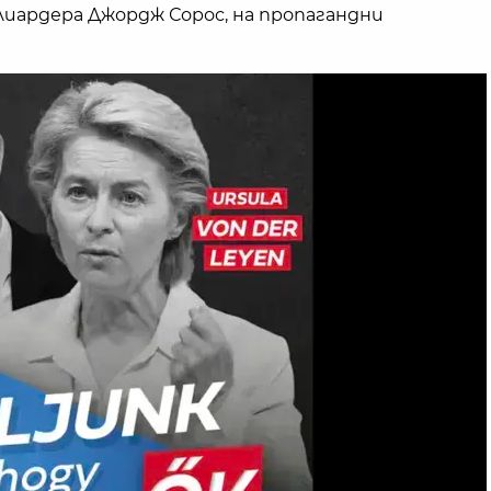
лиардера Джордж Сорос, на пропагандни