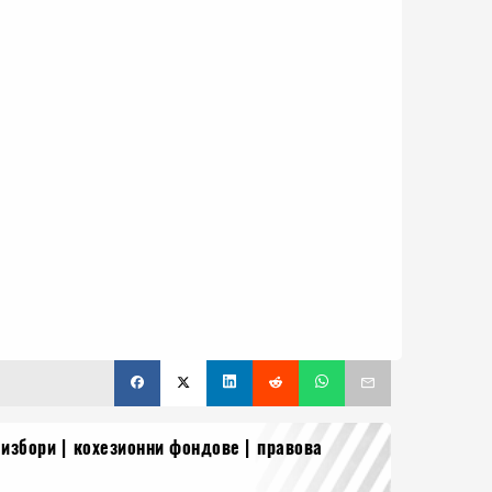
 избори
кохезионни фондове
правова