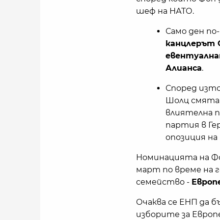
шеф на НАТО.
Само ден по
канцлерът 
евентуална
Алианса
.
Според изто
Шолц смята,
влиятелна по
партия в Ге
опозиция на
Номинацията на Фо
март по време на 
семейство -
Европ
Очаква се ЕНП да б
изборите за Европе