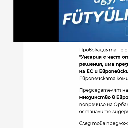
Провокацията не о
"
Унгария е част о
решения, има пре
на ЕС и Европейск
Европейската коми
Председателят на 
мнозинство в Евр
попречило на Орбан
останалите лидери
След това предлож