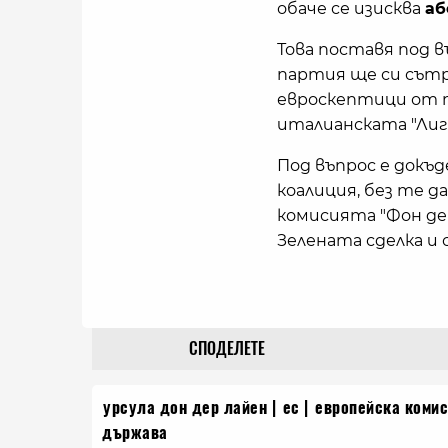
обаче се изисква
аб
Това поставя под 
партия ще си сътр
евроскептици от т
италианската "Лига
Под въпрос е докъ
коалиция, без те 
комисията "Фон де
Зелената сделка и 
СПОДЕЛЕТЕ
урсула дон дер лайен
ес
европейска коми
държава