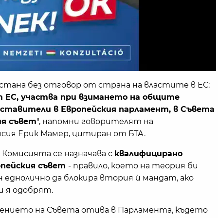
стана без отговор от страна на властите в ЕС:
т ЕС, участва при взимането на общите
дставители в Европейския парламент, в Съвета
ия съвет
", напомни говорителят на
сия Ерик Мамер, цитиран от БТА.
Комисията се назначава с
квалифицирано
опейския съвет
- правило, което на теория би
 еднолично да блокира втория ѝ мандат, ако
 я одобрят.
ението на Съвета отива в Парламента, където