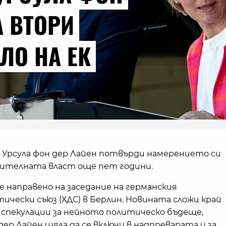
А ВТОРИ
ЛО НА ЕК
Урсула фон дер Лайен потвърди намерението си
нителната власт още пет години.
направено на заседание на германския
чески съюз (ХДС) в Берлин. Новината сложи край
спекулации за нейното политическо бъдеще,
ер Лайен щяла да се включи в надпреварата и за