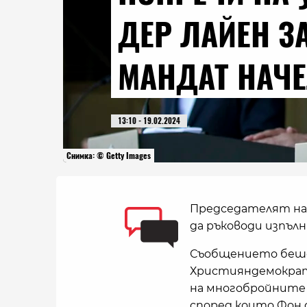
ДЕР ЛАЙЕН З
МАНДАТ НАЧЕ
13:10 - 19.02.2024
Снимка: © Getty Images
Председателят на 
да ръководи изпъл
Съобщението беше 
Християндемократи
на многобройните 
според които Фон д