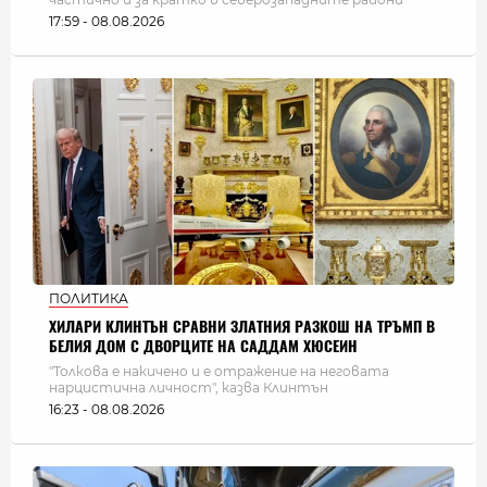
17:59 - 08.08.2026
ПОЛИТИКА
ХИЛАРИ КЛИНТЪН СРАВНИ ЗЛАТНИЯ РАЗКОШ НА ТРЪМП В
БЕЛИЯ ДОМ С ДВОРЦИТЕ НА САДДАМ ХЮСЕИН
"Толкова е накичено и е отражение на неговата
нарцистична личност", казва Клинтън
16:23 - 08.08.2026