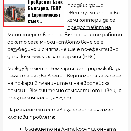
предвиждаше
евентуалните
нови
хеликоптери да се
предоставят на
Министерството на вътрешните работи
,
докато сега мнозинството вече се е
разубедило и смята, че ще е по-ефективно
да са към Българската армия (ВВС).
Междувременно България ще продължава да
разчита на два военни вертолета за гасене
на пожари в планините и на европейска
помощ - включително самолети от Швеция
през целия месец август.
Парламентът остави за есента няколко
ключови проблема:
бъдещето на
Антикорупционната