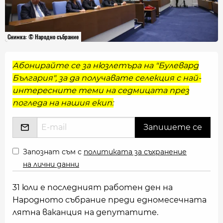
Снимка: © Народно събрание
Абонирайте се за нюзлетъра на "Булевард
България", за да получавате селекция с най-
интересните теми на седмицата през
погледа на нашия екип:
Запознат съм с
политиката за съхранение
на лични данни
31 юли е последният работен ден на
Народното събрание преди едномесечната
лятна ваканция на депутатите.