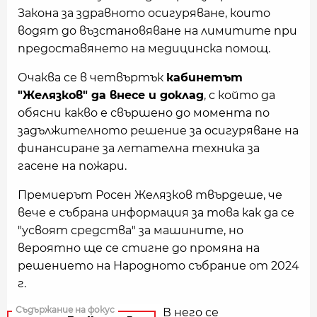
Закона за здравното осигуряване, които
водят до възстановяване на лимитите при
предоставянето на медицинска помощ.
Очаква се в четвъртък
кабинетът
"Желязков" да внесе и доклад
, с който да
обясни какво е свършено до момента по
задължителното решение за осигуряване на
финансиране за летателна техника за
гасене на пожари.
Премиерът Росен Желязков твърдеше, че
вече е събрана информация за това как да се
"усвоят средства" за машините, но
вероятно ще се стигне до промяна на
решението на Народното събрание от 2024
г.
В него се