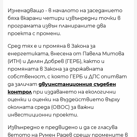
Изненадващо - в началото на заседанието
бяха вкарани четири извънредни точки в
програмата извън планираните два
проекта с промени.
Сред тях е и промяна в Закона за
енергетиката, внесена от Павела Митова
(ИТН) и Делян Добрев (ГЕРБ), както и
промяната в Закона за държавната
собственост, с която ГЕРБ и ДПС опитват
да заличат
двуинстанционния съдебен
контрол
при издаването на екологични
оценки и оценки на въздействието върху
околната среда (ОВОС) за важни
инвестиционни проекти.
Извънредно е предвидено и да се гласува
ветото на Румен Радев срещу промените в