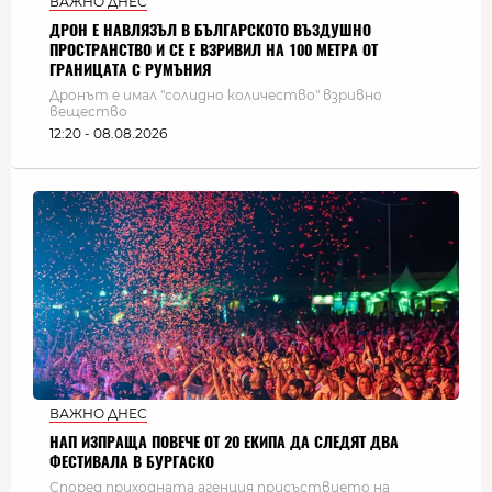
ВАЖНО ДНЕС
ДРОН Е НАВЛЯЗЪЛ В БЪЛГАРСКОТО ВЪЗДУШНО
ПРОСТРАНСТВО И СЕ Е ВЗРИВИЛ НА 100 МЕТРА ОТ
ГРАНИЦАТА С РУМЪНИЯ
Дронът е имал "солидно количество" взривно
вещество
12:20 - 08.08.2026
ВАЖНО ДНЕС
НАП ИЗПРАЩА ПОВЕЧЕ ОТ 20 ЕКИПА ДА СЛЕДЯТ ДВА
ФЕСТИВАЛА В БУРГАСКО
Според приходната агенция присъствието на