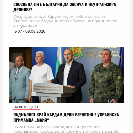
СПОСОБНА ЛИ Е БЪЛГАРИЯ ДА ЗАСИЧА И НЕУТРАЛИЗИРА
ДРОНОВЕ?
След взрива край Кардам без отговор остават
въпросите за въздушното наблюдение и защитата
от дронове
19:07 - 08.08.2026
ВАЖНО ДНЕС
ПАДНАЛИЯТ КРАЙ КАРДАМ ДРОН ВЕРОЯТНО Е УКРАИНСКА
ПРИМАМКА „МАЙЯ“
Няма причина да се смята, че инцидентът е
преднамерен, съобщиха от военното министерство