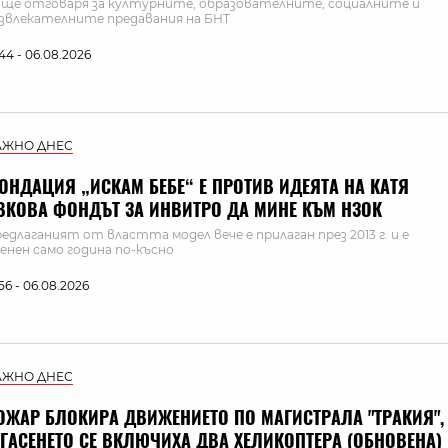
 ще отговаря за културните, образователните, социалните и
звлекателните предавания на БНТ
:44 - 06.08.2026
АЖНО ДНЕС
ОНДАЦИЯ „ИСКАМ БЕБЕ“ Е ПРОТИВ ИДЕЯТА НА КАТЯ
ВКОВА ФОНДЪТ ЗА ИНВИТРО ДА МИНЕ КЪМ НЗОК
едлаганият от властта модел вече е прилаган през 2013 г. и е
енен само година по-късно
:56 - 06.08.2026
АЖНО ДНЕС
ОЖАР БЛОКИРА ДВИЖЕНИЕТО ПО МАГИСТРАЛА "ТРАКИЯ",
 ГАСЕНЕТО СЕ ВКЛЮЧИХА ДВА ХЕЛИКОПТЕРА (ОБНОВЕНА)