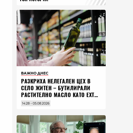
ВАЖНО ДНЕС
РАЗКРИХА НЕЛЕГАЛЕН ЦЕХ В
СЕЛО ЖИТЕН – БУТИЛИРАЛИ
РАСТИТЕЛНО МАСЛО КАТО EXTRA
VIRGIN ЗЕХТИН
14:28 - 05.08.2026