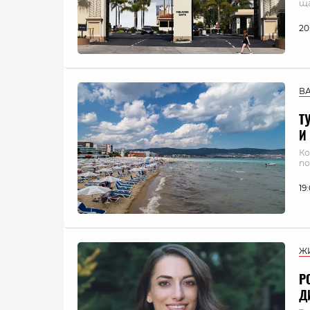
ща
20
В
Т
И
Ко
по
19
Ж
Р
Д