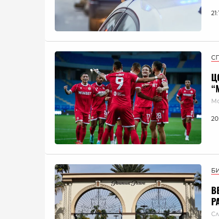
21
С
Ц
“
Мо
20
Б
В
P
Сл