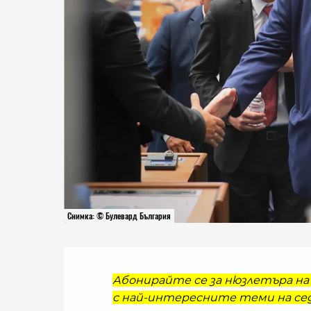
Снимка: © Булевард България
Абонирайте се за нюзлетъра на 
с най-интересните теми на сед