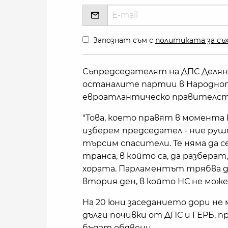
Запознат съм с
политиката за съх
Съпредседателят на ДПС Делян
останалите партии в Народното
евроатлантическо правителство
"Това, което правят в момента 
изберем председател - ние ру
търсим спасители. Те няма да с
транса, в който са, да разбера
хората. Парламентът трябва д
втория ден, в който НС не може
На 20 юни заседанието дори не 
дълги почивки от ДПС и ГЕРБ, 
бъдат обявени.