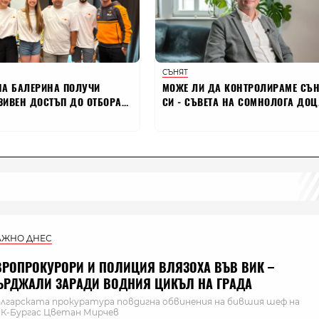
АЖНО ДНЕС
ВРОПРОКУРОРИ И ПОЛИЦИЯ ВЛЯЗОХА ВЪВ ВИК –
ЪРДЖАЛИ ЗАРАДИ ВОДНИЯ ЦИКЪЛ НА ГРАДА
лгарската прокуратура повдигна обвинения на бившия шеф на
К-Бургас Цветан Мирчев