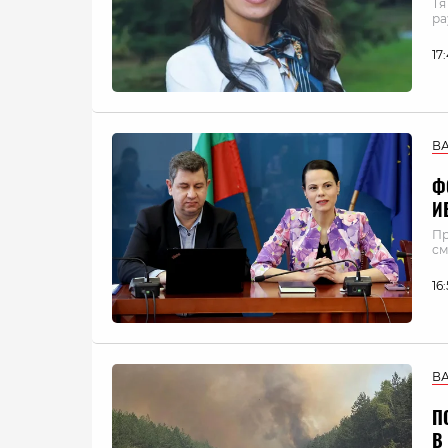
Тя
ра
17
В
Ф
И
Пр
см
16
В
П
В