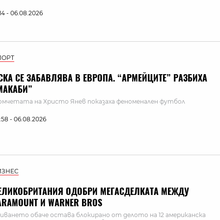
:14 - 06.08.2026
ПОРТ
СКА СЕ ЗАБАВЛЯВА В ЕВРОПА. “АРМЕЙЦИТЕ” РАЗБИХА
МАКАБИ”
мчетата на Христо Янев показаха феноменален футбол
:58 - 06.08.2026
ИЗНЕС
ЕЛИКОБРИТАНИЯ ОДОБРИ МЕГАСДЕЛКАТА МЕЖДУ
ARAMOUNT И WARNER BROS
иването обаче остава блокирано от делото на 12 американска