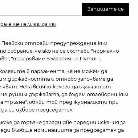
ранение на лични данни
 Пеевски отправи предупреждение към
 събрание, че ако не се състави "нормално
", "подаряваме България на Путин".
колегите в парламента, че не можем да
шим държавността и отново започваме да
е явят. Нека всички колеги да излязат от
т, че рушим държавата, да бъдем отговорни към
а тръгне", обяви той пред журналисти при
 да си избере председател.
може да тръгне заради две поредни искания за
преди въобще номинациите за председател да