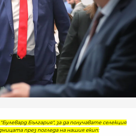
"Булевард България", за да получавате селекция
мицата през погледа на нашия екип: