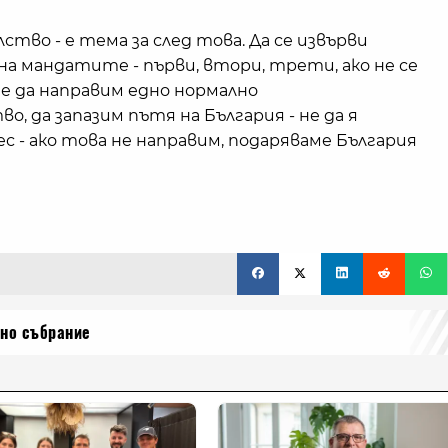
ство - е тема за след това. Да се извърви
 мандатите - първи, втори, трети, ако не се
ме да направим едно нормално
 да запазим пътя на България - не да я
 - ако това не направим, подаряваме България
но събрание