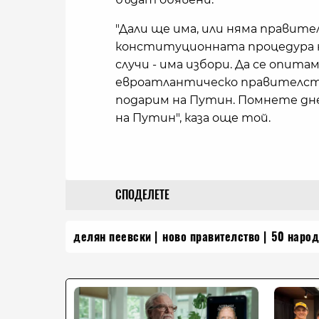
"Дали ще има, или няма правител
конституционната процедура на
случи - има избори. Да се опита
евроатлантическо правителство,
подарим на Путин. Помнете днес
на Путин", каза още той.
СПОДЕЛЕТЕ
делян пеевски
ново правителство
50 народ