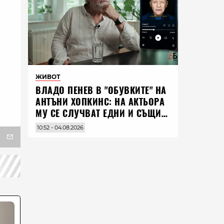
ЖИВОТ
ВЛАДO ПЕНЕВ В "ОБУВКИТЕ" НА
АНТЪНИ ХОПКИНС: НА АКТЬОРА
МУ СЕ СЛУЧВАТ ЕДНИ И СЪЩИ
НЕЩА ПО ЦЕЛИЯ СВЯТ
10:52 - 04.08.2026