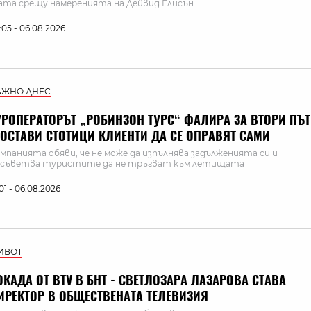
та срещу намеренията на Дейвид Елисън
:05 - 06.08.2026
АЖНО ДНЕС
УРОПЕРАТОРЪТ „РОБИНЗОН ТУРС“ ФАЛИРА ЗА ВТОРИ ПЪТ
 ОСТАВИ СТОТИЦИ КЛИЕНТИ ДА СЕ ОПРАВЯТ САМИ
мпанията обяви, че не може да изпълнява задълженията си и
съветва туристите да не тръгват към летищата
:01 - 06.08.2026
ИВОТ
ОКАДА ОТ BTV В БНТ - СВЕТЛОЗАРА ЛАЗАРОВА СТАВА
ИРЕКТОР В ОБЩЕСТВЕНАТА ТЕЛЕВИЗИЯ