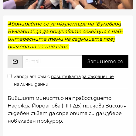
Абонирайте се за нюзлетъра на "Булевард
България", за да получавате селекция с най-
интересните теми на седмицата през
погледа на нашия екип:
Запознат съм с
политиката за съхранение
на лични данни
Бившият министър на правосъдието
Надежда Йорданова (ПП-ДБ) призова Висшия
съдебен съвет да спре опита си да избере
нов главен прокурор.