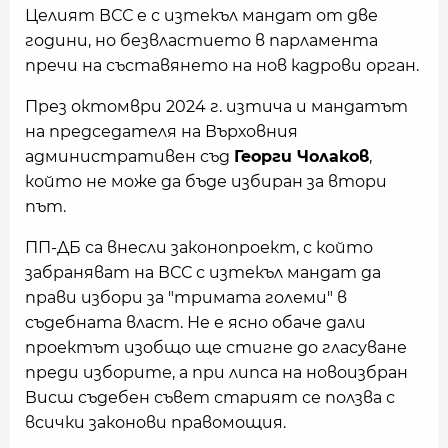
Целият ВСС е с изтекъл мандат от две
години, но безвластието в парламента
пречи на съставянето на нов кадрови орган.
През октомври 2024 г. изтича и мандатът
на председателя на Върховния
административен съд
Георги Чолаков
,
който не може да бъде избиран за втори
път.
ПП-ДБ са внесли законопроект, с който
забраняват на ВСС с изтекъл мандат да
прави избори за "тримата големи" в
съдебната власт. Не е ясно обаче дали
проектът изобщо ще стигне до гласуване
преди изборите, а при липса на новоизбран
Висш съдебен съвет старият се ползва с
всички законови правомощия.