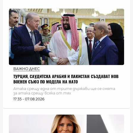
ВАЖНО ДНЕС
ТУРЦИЯ, САУДИТСКА АРАБИЯ И ПАКИСТАН СЪЗДАВАТ НОВ
ВОЕНЕН СЪЮЗ ПО МОДЕЛА НА НАТО
Атака срещу една от трите държави ще се смята
за атака срещу всяка от тях
17:35 - 07.08.2026