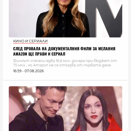
КИНО И СЕРИАЛИ
СЛЕД ПРОВАЛА НА ДОКУМЕНТАЛНИЯ ФИЛМ ЗА МЕЛАНИЯ
AMAZON ЩЕ ПРАВИ И СЕРИАЛ
Филмът спечели едва 16,6 млн. долара при бюджет от
75 млн., но Amazon не се отказва от първата дама
16:59 - 07.08.2026