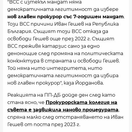
"ВСС с изтекъл мандат няма
демократичната легитимност да избере
нов главен прокурор със 7-годишен мандат
.
Този ВСС причини Иван Гешев на Република
България. Същият този ВСС отказа да
освободи Гешев още през 2022 г. Същият
ВСС преживя катарзис само за едно
денонощие след промяна на политическата
конюнктура в страната и освободи Гешев.
Той няма нито интегритета, нито
демократичната легитимност да избира
нов главен прокурор", каза Йорданова.
Реакцията на ПП-ДБ дойде ден след като
стана ясно, че
Прокурорската колегия на
съвета е задвижила наново процедурата
,
спряна малко след отстраняването на Иван
Гешев от поста през 2023 г.