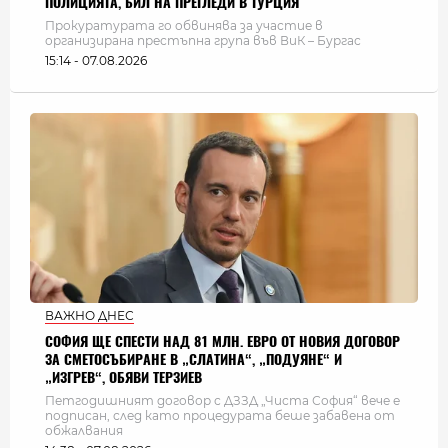
ПОЛИЦИЯТА, БИЛ НА ПРЕГЛЕДИ В ТУРЦИЯ
Прокуратурата го обвинява за участие в
организирана престъпна група във ВиК – Бургас
15:14 - 07.08.2026
ВАЖНО ДНЕС
СОФИЯ ЩЕ СПЕСТИ НАД 81 МЛН. ЕВРО ОТ НОВИЯ ДОГОВОР
ЗА СМЕТОСЪБИРАНЕ В „СЛАТИНА“, „ПОДУЯНЕ“ И
„ИЗГРЕВ“, ОБЯВИ ТЕРЗИЕВ
Петгодишният договор с ДЗЗД „Чиста София“ вече е
подписан, след като процедурата беше забавена от
обжалвания