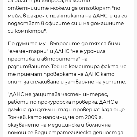
са били три въпроса, на които
ответниците можели да отговорят "по
мейл, в разрез с практиката на ДАНС, и да ги
подготвят в офисите си и на домашните
си компютри".
По думите му - въпросите до тях са били
"елементарни" и ДАНС "не е уронила
престижа и авторитета" на
разпитваните. Той не коментира факта, че
те приемат проверката на ДАНС като
опит за сплашване и затваряне на устите.
"ДАНС не защитава частен интерес,
работи по прокурорска проверка, ДАНС е
длъжна да изпълни тази проверка", каза още
Тончев, като напомни, че от 2009 г.
оказването на медицинска и болнична
помощ се води стратегическа дейност за