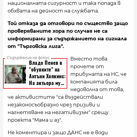
националната сигурност и така попада в
обхвата на дейност на службата.
Той отказа да отговори по същество защо
проверяваните хора по случая не са
информирани за съдържанието на сигнала
от "Търговска лига".
Вместо това
прочете от
трибуната на НС, че
компанията била
недоволна от това,
че активистите "са въздействали
незаконосъобразно чрез призиви и
нагнетяване на негативизъм" срещу
проекта "Мама и аз".
Не коментира и защо ДАНС не е води