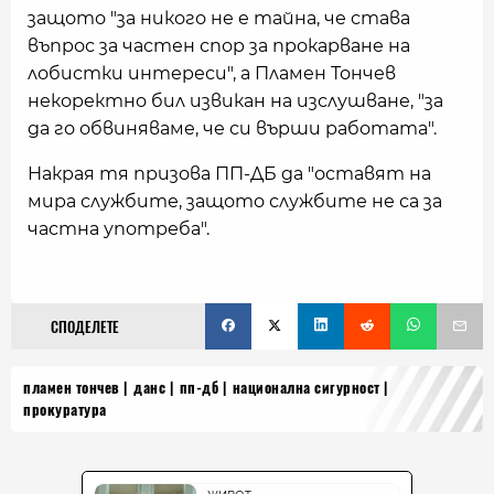
защото "за никого не е тайна, че става
въпрос за частен спор за прокарване на
лобистки интереси", а Пламен Тончев
некоректно бил извикан на изслушване, "за
да го обвиняваме, че си върши работата".
Накрая тя призова ПП-ДБ да "оставят на
мира службите, защото службите не са за
частна употреба".
СПОДЕЛЕТЕ
пламен тончев
данс
пп-дб
национална сигурност
прокуратура