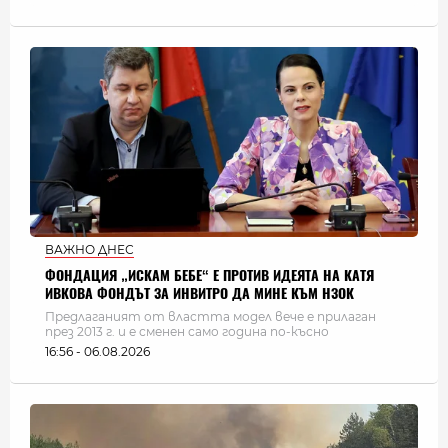
ВАЖНО ДНЕС
ФОНДАЦИЯ „ИСКАМ БЕБЕ“ Е ПРОТИВ ИДЕЯТА НА КАТЯ
ИВКОВА ФОНДЪТ ЗА ИНВИТРО ДА МИНЕ КЪМ НЗОК
Предлаганият от властта модел вече е прилаган
през 2013 г. и е сменен само година по-късно
16:56 - 06.08.2026