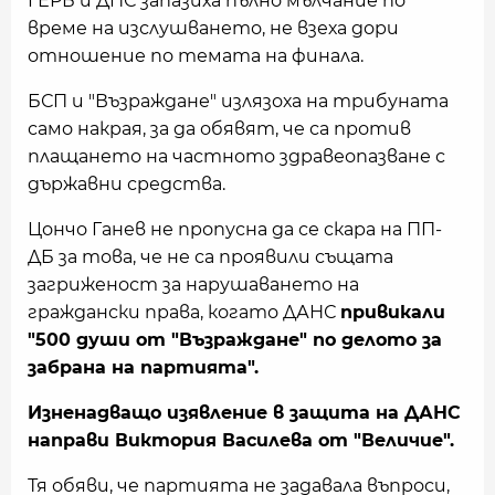
ГЕРБ и ДПС запазиха пълно мълчание по
време на изслушването, не взеха дори
отношение по темата на финала.
БСП и "Възраждане" излязоха на трибуната
само накрая, за да обявят, че са против
плащането на частното здравеопазване с
държавни средства.
Цончо Ганев не пропусна да се скара на ПП-
ДБ за това, че не са проявили същата
загриженост за нарушаването на
граждански права, когато ДАНС
привикали
"500 души от "Възраждане" по делото за
забрана на партията".
Изненадващо изявление в защита на ДАНС
направи Виктория Василева от "Величие".
Тя обяви, че партията не задавала въпроси,