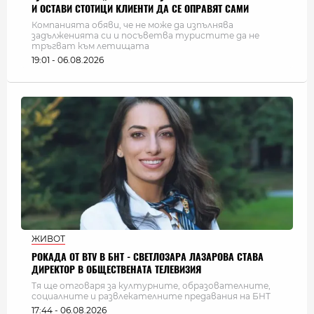
И ОСТАВИ СТОТИЦИ КЛИЕНТИ ДА СЕ ОПРАВЯТ САМИ
Компанията обяви, че не може да изпълнява
задълженията си и посъветва туристите да не
тръгват към летищата
19:01 - 06.08.2026
ЖИВОТ
РОКАДА ОТ BTV В БНТ - СВЕТЛОЗАРА ЛАЗАРОВА СТАВА
ДИРЕКТОР В ОБЩЕСТВЕНАТА ТЕЛЕВИЗИЯ
Тя ще отговаря за културните, образователните,
социалните и развлекателните предавания на БНТ
17:44 - 06.08.2026