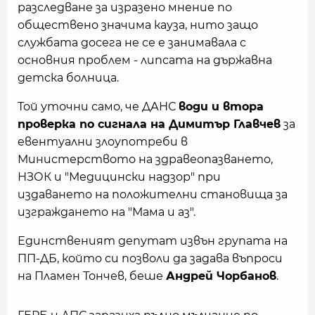
разследване за изразено мнение по
обществено значима кауза, нито защо
службата досега не се е занимавала с
основния проблем - липсата на държавна
детска болница.
Той уточни само, че ДАНС
води и втора
проверка по сигнала на Димитър Главчев
за
евентуални злоупотреби в
Министерството на здравеопазването,
НЗОК и "Медицински надзор" при
издаването на положителни становища за
изграждането на "Мама и аз".
Единственият депутат извън групата на
ПП-ДБ, който си позволи да задава въпроси
на Пламен Тончев, беше
Андрей Чорбанов
.