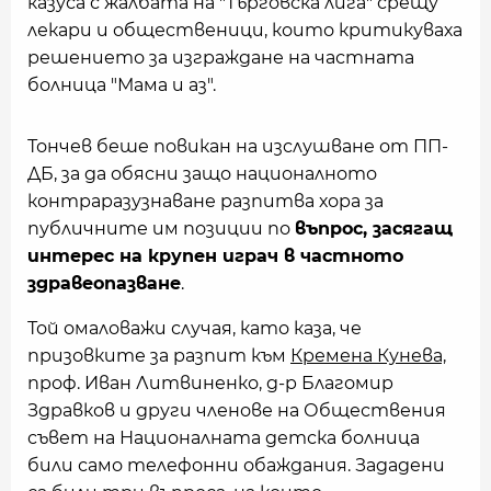
казуса с жалбата на "Търговска лига" срещу
лекари и общественици, които критикуваха
решението за изграждане на частната
болница "Мама и аз".
Тончев беше повикан на изслушване от ПП-
ДБ, за да обясни защо националното
контраразузнаване разпитва хора за
публичните им позиции по
въпрос, засягащ
интерес на крупен играч в частното
здравеопазване
.
Той омаловажи случая, като каза, че
призовките за разпит към
Кремена Кунева,
проф. Иван Литвиненко, д-р Благомир
Здравков и други членове на Обществения
съвет на Националната детска болница
били само телефонни обаждания. Зададени