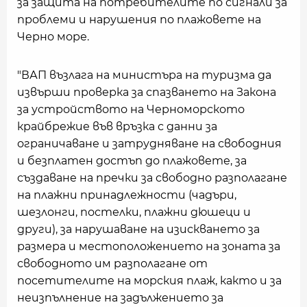
за защита на потребителите по сигнали за
проблеми и нарушения по плажовете на
Черно море.
"ВАП възлага на министъра на туризма да
извърши проверка за спазването на Закона
за устройството на Черноморското
крайбрежие във връзка с данни за
ограничаване и затрудняване на свободния
и безплатен достъп до плажовете, за
създаване на пречки за свободно разполагане
на плажни принадлежности (чадъри,
шезлонги, постелки, плажни дюшеци и
други), за нарушаване на изискването за
размера и местоположението на зоната за
свободното им разполагане от
посетителите на морския плаж, както и за
неизпълнение на задължението за