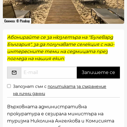
Снимка: © Pixabay
Абонирайте се за нюзлетъра на "Булевард
България", за да получавате селекция с най-
интересните теми на седмицата през
погледа на нашия екип:
Запознат съм с
политиката за съхранение
на лични данни
Върховната административна
прокуратура е сезирала министъра на
туризма Николина Ангелкова и Комисията