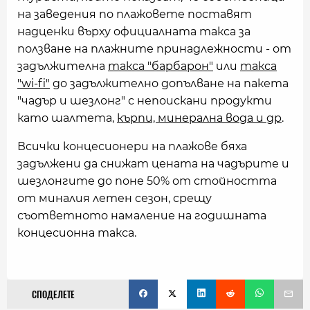
на заведения по плажовете поставят
надценки върху официалната такса за
ползване на плажните принадлежности - от
задължителна
такса "барбарон"
или
такса
"wi-fi"
до задължително допълване на пакета
"чадър и шезлонг" с непоискани продукти
като шалтета,
кърпи, минерална вода и др
.
Всички концесионери на плажове бяха
задължени да снижат цената на чадърите и
шезлонгите до поне 50% от стойността
от миналия летен сезон, срещу
съответното намаление на годишната
концесионна такса.
СПОДЕЛЕТЕ