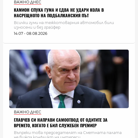
ВАЖНО ДНЕС
КАМИОН СПУКА ГУМА И ЕДВА НЕ УДАРИ КОЛА В
НАСРЕЩНОТО НА ПОДБАЛКАНСКИЯ ПЪТ
Всички гуми на тежкотоварния автомобил били
износени и без грайфер
14:07 - 08.08.2026
ВАЖНО ДНЕС
ГЛАВЧЕВ СИ НАПРАВИ САМООТВОД ОТ ОДИТИТЕ ЗА
ВРЕМЕТО, КОГАТО Е БИЛ СЛУЖЕБЕН ПРЕМИЕР
Въпреки това председателят на Сметната палата
не вижда конфликт на интереси