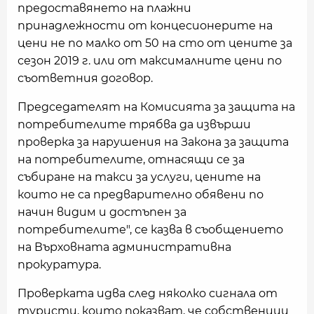
предоставянето на плажни
принадлежности от концесионерите на
цени не по малко от 50 на сто от цените за
сезон 2019 г. или от максималните цени по
съответния договор.
Председателят на Комисията за защита на
потребителите трябва да извърши
проверка за нарушения на Закона за защита
на потребителите, отнасящи се за
събиране на такси за услуги, цените на
които не са предварително обявени по
начин видим и достъпен за
потребителите", се казва в съобщението
на Върховната административна
прокуратура.
Проверката идва след няколко сигнала от
туристи, които показват, че собственици