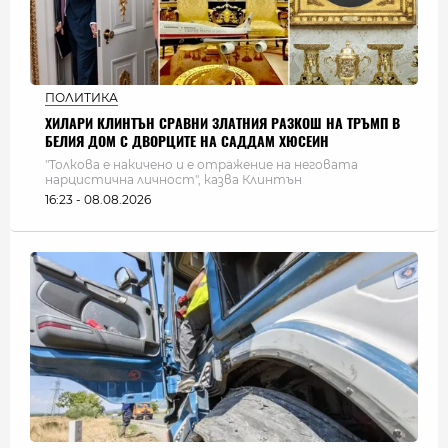
ПОЛИТИКА
ХИЛАРИ КЛИНТЪН СРАВНИ ЗЛАТНИЯ РАЗКОШ НА ТРЪМП В
БЕЛИЯ ДОМ С ДВОРЦИТЕ НА САДДАМ ХЮСЕИН
"Толкова е накичено и е отражение на неговата
нарцистична личност", казва Клинтън
16:23 - 08.08.2026