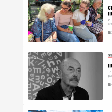
С
П
Ин
ст
15
Ж
П
То
ра
15