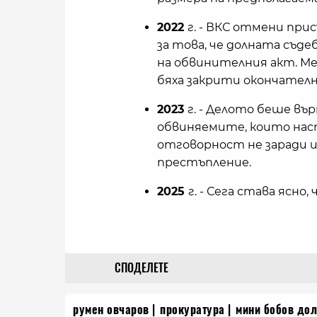
2022
г. - ВКС отмени пр
за това, че долната съд
на обвинителния акт. М
бяха закрити окончателн
2023
г. - Делото беше въ
обвиняемите, които нас
отговорност не заради и
престъпление.
2025
г. - Сега става ясно
СПОДЕЛЕТЕ
румен овчаров
прокуратура
мини бобов дол