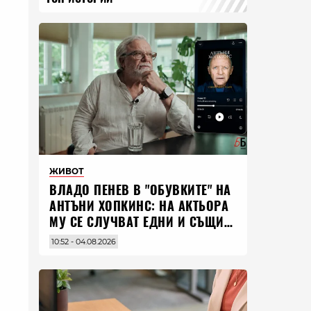
ЖИВОТ
ВЛАДO ПЕНЕВ В "ОБУВКИТЕ" НА
АНТЪНИ ХОПКИНС: НА АКТЬОРА
МУ СЕ СЛУЧВАТ ЕДНИ И СЪЩИ
НЕЩА ПО ЦЕЛИЯ СВЯТ
10:52 - 04.08.2026