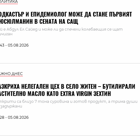
ОЛИТИКА
ОДКАСТЪР И ЕПИДЕМИОЛОГ МОЖЕ ДА СТАНЕ ПЪРВИЯТ
ЮСЮЛМАНИН В СЕНАТА НА САЩ
й е Абдул Ел Сайед и може ли да спечели колебаещия се щат
чиган
:43 - 05.08.2026
АЖНО ДНЕС
АЗКРИХА НЕЛЕГАЛЕН ЦЕХ В СЕЛО ЖИТЕН – БУТИЛИРАЛИ
АСТИТЕЛНО МАСЛО КАТО EXTRA VIRGIN ЗЕХТИН
крити са близо 7 тона суровина и готов продукт, а трима души
 задържани
:28 - 05.08.2026