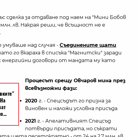
с сделка за отдаване под наем на "Мини Бобов
 млн. лв. Накрая реши, че всъщност не е
.
 умуваше над случая -
Съединените щати
 като го вкараха в списъка "Магнитски" заради
 с енергийни договори от мандата му като
Процесът срещу Овчаров мина през
всевъзможни фази:
2020
г. - Спецсъдът го призна за
виновен и наложи условна присъда
2021
г. - Апелативният Спецсъд
потвърди присъдата, но съкрати
та щета десетократно - от 24 на 2,7 млн. лв.