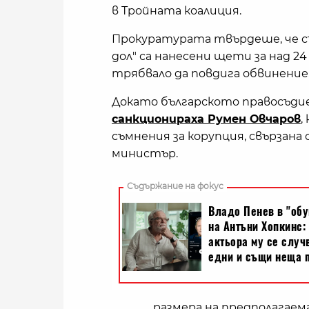
в Тройната коалиция.
Прокуратурата твърдеше, че съ
дол" са нанесени щети за над 24
трябвало да повдига обвинение
Докато българското правосъдие
санкционираха Румен Овчаров
,
съмнения за корупция, свързана
министър.
размера на предполагаема