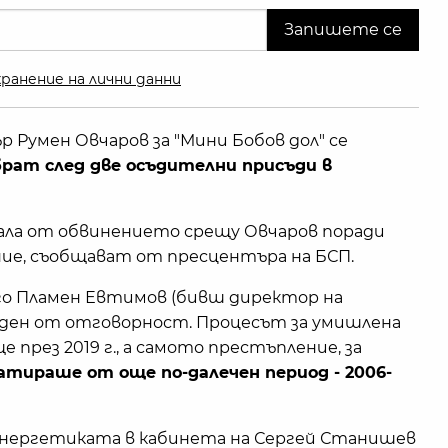
ранение на лични данни
Румен Овчаров за "Мини Бобов дол" се
брат след две осъдителни присъди в
зала от обвинението срещу Овчаров поради
ие, съобщават от пресцентъра на БСП.
го Пламен Евтимов (бивш директор на
ден от отговорност. Процесът за умишлена
през 2019 г., а самото престъпление, за
атираше от още по-далечен период - 2006-
енергетиката в кабинета на Сергей Станишев