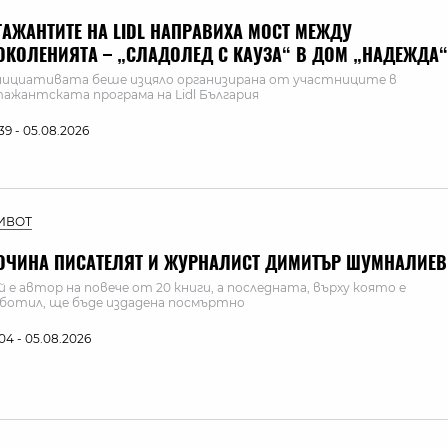
ТАЖАНТИТЕ НА LIDL НАПРАВИХА МОСТ МЕЖДУ
ОКОЛЕНИЯТА – „СЛАДОЛЕД С КАУЗА“ В ДОМ „НАДЕЖДА“
ициативата беше изцяло организирана от участниците в
ажантската програма на Lidl България
:39 - 05.08.2026
ИВОТ
ОЧИНА ПИСАТЕЛЯТ И ЖУРНАЛИСТ ДИМИТЪР ШУМНАЛИЕВ
й е автор на повече от 20 книги, а последната, върху която е
ботил, ще бъде издадена посмъртно
:04 - 05.08.2026