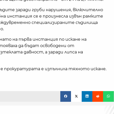
исъдите заради груби нарушения, включително
ебна инстанция се е произнесла извън рамките
еждувременно специализираните съдилища
о.
рнато на първа инстанция по искане на
тояваха да бъдат освободени от
зтеклата давност, а заради липса на
, че прокуратурата е изпълнила тяхното искане.