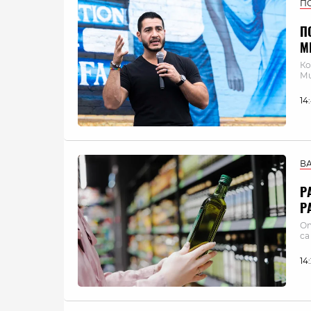
П
П
М
Ко
Ми
14
В
Р
Р
От
са
14