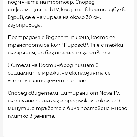
подмяната на тротоар. Според
информация на bTV, къщата, в която избухва
взрив, се е намирала на около 30 см.
газопровода.
Пострадала е възрастна жена, която се
транспортира към "Пирогов". Тя е с тежки
изгаряния, но без опасност за живота.
Жители на Костинброд пишат в
социалните мрежи, че експлозията се
усетила като земетресение.
Според свидетели, цитирани от Nova TV,
изтичането на газ е продължило около 20
минути, а тръбата е била поставена много
плитко в земята.