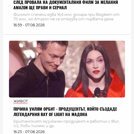
СЛЕД ПРОВАЛА НА ДОКУМЕНТАЛНИЯ ФИЛМ ЗА МЕЛАНИЯ
AMAZON ЩЕ ПРАВИ И СЕРИАЛ
Филмът спечели едва 16,6 млн. долара при бюджет от
75 млн., но Amazon не се отказва от първата дама
16:59 - 07.08.2026
ЖИВОТ
ПОЧИНА УИЛЯМ ОРБИТ - ПРОДУЦЕНТЪТ, КОЙТО СЪЗДАДЕ
ЛЕГЕНДАРНИЯ RAY OF LIGHT НА МАДОНА
Британският музикален продуцент е работил с Blur,
U2, Роби Уилямс и др.
16:23 - 07.08.2026