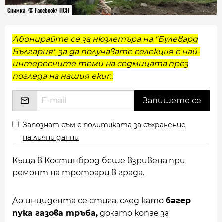
Снимка: © Facebook/ ПСН
Абонирайте се за нюзлетъра на "Булевард
България", за да получавате селекция с най-
интересните теми на седмицата през
погледа на нашия екип:
Запознат съм с
политиката за съхранение
на лични данни
Къща в Костинброд беше взривена при
ремонт на тротоари в града.
До инцидента се стига, след като
багер
пука газова тръба,
докато копае за