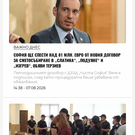
ВАЖНО ДНЕС
СОФИЯ ЩЕ СПЕСТИ НАД 81 МЛН. ЕВРО ОТ НОВИЯ ДОГОВОР
ЗА СМЕТОСЪБИРАНЕ В „СЛАТИНА“, „ПОДУЯНЕ“ И
„ИЗГРЕВ“, ОБЯВИ ТЕРЗИЕВ
Петгодишният договор с ДЗЗД „Чиста София“ вече е
подписан, след като процедурата беше забавена от
обжалвания
14:38 - 07.08.2026