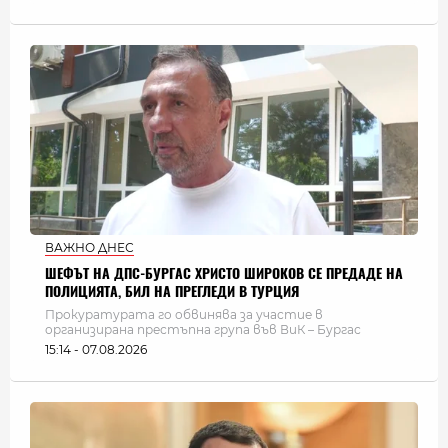
ВАЖНО ДНЕС
ШЕФЪТ НА ДПС-БУРГАС ХРИСТО ШИРОКОВ СЕ ПРЕДАДЕ НА
ПОЛИЦИЯТА, БИЛ НА ПРЕГЛЕДИ В ТУРЦИЯ
Прокуратурата го обвинява за участие в
организирана престъпна група във ВиК – Бургас
15:14 - 07.08.2026