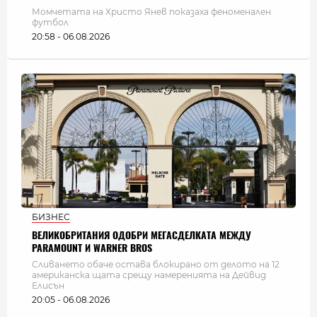
Момчетата на Христо Янев показаха феноменален
футбол
20:58 - 06.08.2026
БИЗНЕС
ВЕЛИКОБРИТАНИЯ ОДОБРИ МЕГАСДЕЛКАТА МЕЖДУ
PARAMOUNT И WARNER BROS
Сливането обаче остава блокирано от делото на 12
американска щата срещу намеренията на Дейвид
Елисън
20:05 - 06.08.2026