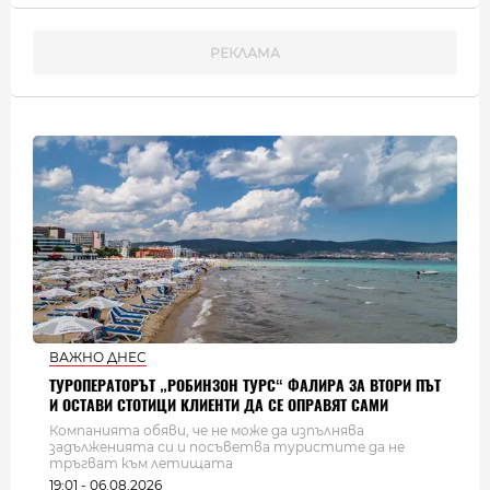
ВАЖНО ДНЕС
ТУРОПЕРАТОРЪТ „РОБИНЗОН ТУРС“ ФАЛИРА ЗА ВТОРИ ПЪТ
И ОСТАВИ СТОТИЦИ КЛИЕНТИ ДА СЕ ОПРАВЯТ САМИ
Компанията обяви, че не може да изпълнява
задълженията си и посъветва туристите да не
тръгват към летищата
19:01 - 06.08.2026