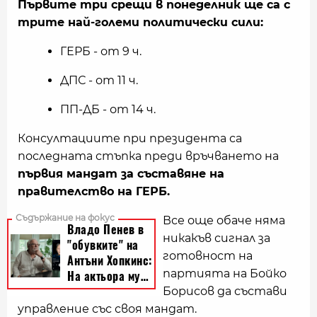
Първите три срещи в понеделник ще са с
трите най-големи политически сили:
ГЕРБ - от 9 ч.
ДПС - от 11 ч.
ПП-ДБ - от 14 ч.
Консултациите при президента са
последната стъпка преди връчването на
първия мандат за съставяне на
правителство на ГЕРБ.
Все още обаче няма
никакъв сигнал за
готовност на
партията на Бойко
Борисов да състави
управление със своя мандат.