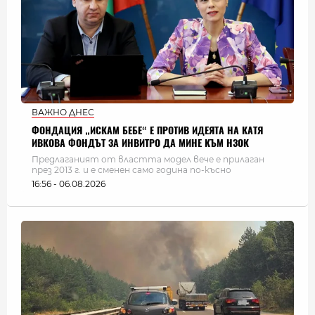
ВАЖНО ДНЕС
ФОНДАЦИЯ „ИСКАМ БЕБЕ“ Е ПРОТИВ ИДЕЯТА НА КАТЯ
ИВКОВА ФОНДЪТ ЗА ИНВИТРО ДА МИНЕ КЪМ НЗОК
Предлаганият от властта модел вече е прилаган
през 2013 г. и е сменен само година по-късно
16:56 - 06.08.2026