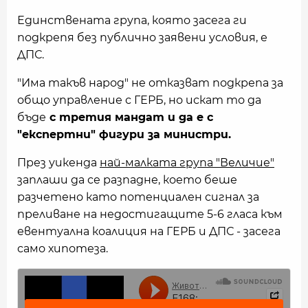
Единствената група, която засега ги
подкрепя без публично заявени условия, е
ДПС.
"Има такъв народ" не отказват подкрепа за
общо управление с ГЕРБ, но искат то да
бъде
с третия мандат и да е с
"експертни" фигури за министри.
През уикенда
най-малката група "Величие"
заплаши да се разпадне, което беше
разчетено като потенциален сигнал за
преливане на недостигащите 5-6 гласа към
евентуална коалиция на ГЕРБ и ДПС - засега
само хипотеза.