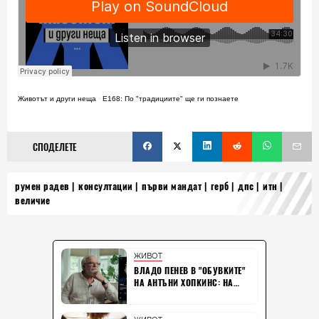
Животът и други неща
·
E168: По "традициите" ще ги познаете
СПОДЕЛЕТЕ
румен радев
консултации
първи мандат
герб
дпс
итн
величие