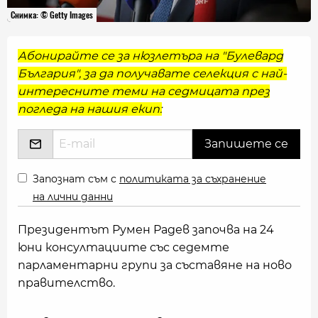
Снимка: © Getty Images
Абонирайте се за нюзлетъра на "Булевард
България", за да получавате селекция с най-
интересните теми на седмицата през
погледа на нашия екип:
Запознат съм с
политиката за съхранение
на лични данни
Президентът Румен Радев започва на 24
юни консултациите със седемте
парламентарни групи за съставяне на ново
правителство.