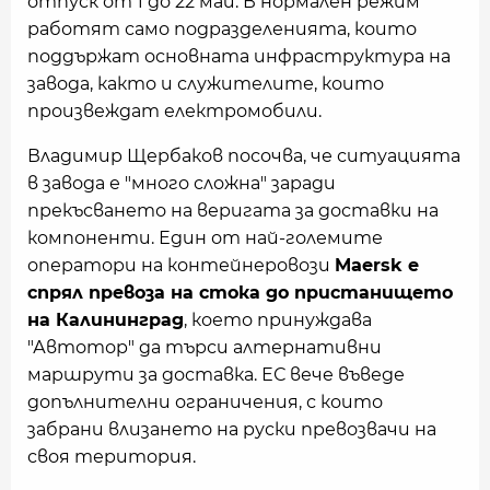
отпуск от 1 до 22 май. В нормален режим
работят само подразделенията, които
поддържат основната инфраструктура на
завода, както и служителите, които
произвеждат електромобили.
Владимир Щербаков посочва, че ситуацията
в завода е "много сложна" заради
прекъсването на веригата за доставки на
компоненти. Един от най-големите
оператори на контейнеровози
Maersk е
спрял превоза на стока до пристанището
на Калининград
, което принуждава
"Автотор" да търси алтернативни
маршрути за доставка. ЕС вече въведе
допълнителни ограничения, с които
забрани влизането на руски превозвачи на
своя територия.