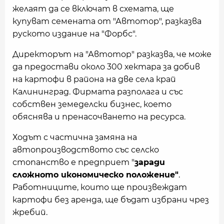
желаят да се включат в схемата, ще
купуват семената от "Автотор", разказва
руското издание на "Форбс".
Директорът на "Автотор" разказва, че може
да предостави около 300 хектара за добив
на картофи в района на две села край
Калининград. Фирмата разполага и със
собствен земеделски бизнес, което
обяснява и пренасочването на ресурса.
Ходът с частична замяна на
автопроизводството със селско
стопанство е предприет "
заради
сложното икономическо положение"
.
Работниците, които ще произвеждат
картофи без аренда, ще бъдат избрани чрез
жребий.