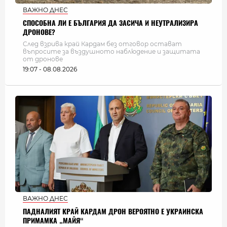
ВАЖНО ДНЕС
СПОСОБНА ЛИ Е БЪЛГАРИЯ ДА ЗАСИЧА И НЕУТРАЛИЗИРА
ДРОНОВЕ?
След взрива край Кардам без отговор остават
въпросите за въздушното наблюдение и защитата
от дронове
19:07 - 08.08.2026
ВАЖНО ДНЕС
ПАДНАЛИЯТ КРАЙ КАРДАМ ДРОН ВЕРОЯТНО Е УКРАИНСКА
ПРИМАМКА „МАЙЯ“