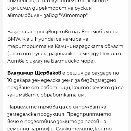
компенсации на служителите, която е
измислил директорът на руския
автомобилен завод "Автотор".
Базата за производство на автомобили на
BMW, Kia и Hyundai се намира на
територията на Калининградската област
(част от Русия, разположена между Полша и
Литва с излаз на Балтийско море).
Владимир Щербаков
е решил да раздаде по
10 декара земеделска земя за безвъзмездно
ползване от работници, които желаят да се
занимават с обработката им.
Парцелите трябва да се използват за
земеделска продукция. Предприятието
вече е подготвило земите за посев на
семенни картофи. Служителите, които