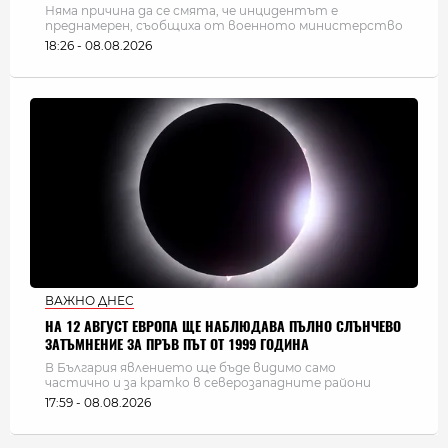
Няма причина да се смята, че инцидентът е
преднамерен, съобщиха от военното министерство
18:26 - 08.08.2026
ВАЖНО ДНЕС
НА 12 АВГУСТ ЕВРОПА ЩЕ НАБЛЮДАВА ПЪЛНО СЛЪНЧЕВО
ЗАТЪМНЕНИЕ ЗА ПРЪВ ПЪТ ОТ 1999 ГОДИНА
В България явлението ще бъде видимо само
частично и за кратко в северозападните райони
17:59 - 08.08.2026