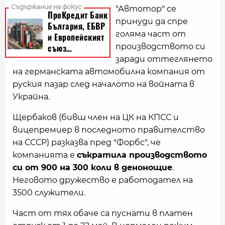
"Автотор" се
принуди да спре
голяма част от
производството си
заради оттеглянето
на германската автомобилна компания от
руския пазар след началото на войната в
Украйна.
Щербаков (бивш член на ЦК на КПСС и
вицепремиер в последното правителство
на СССР) разказва пред "Форбс", че
компанията е
съкратила производството
си от 900 на 300 коли в денонощие
.
Неговото дружество е работодател на
3500 служители.
Част от тях обаче са пуснати в платен