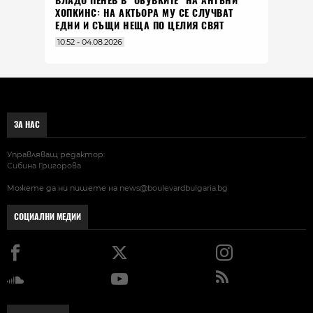
ВЛАДO ПЕНЕВ В "ОБУВКИТЕ" НА АНТЪНИ
ХОПКИНС: НА АКТЬОРА МУ СЕ СЛУЧВАТ
ЕДНИ И СЪЩИ НЕЩА ПО ЦЕЛИЯ СВЯТ
10:52 - 04.08.2026
ЗА НАС
Управляващ редактор:
Сибина Григорова
Можете да ни пишете на
news@boulevardbulgaria.bg
СОЦИАЛНИ МЕДИИ