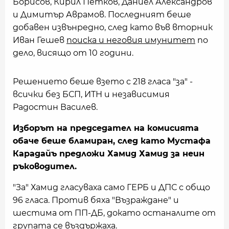
Борисов, Кирил Петков, Даниел Александров
и Димитър Аврамов. Последният беше
добавен извънредно, след като във вторник
Иван Гешев
поиска и неговия имунитет
по
дело, висящо от 10 години.
Решението беше взето с 218 гласа "за" -
всички без БСП, ИТН и независимия
Радостин Василев.
Изборът на председател на комисията
обаче беше бламиран, след като Мустафа
Карадайъ предложи Хамид Хамид за неин
ръководител.
"За" Хамид гласуваха само ГЕРБ и ДПС с общо
96 гласа. Против бяха "Възраждане" и
шестима от ПП-ДБ, докато останалите от
групата се въздържаха.