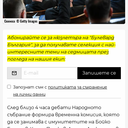
Снимка: © Getty Images
Абонирайте се за нюзлетъра на "Булевард
България", за да получавате селекция с най-
интересните теми на седмицата през
погледа на нашия екип:
Запознат съм с
политиката за съхранение
на лични данни
След близо 4 часа дебати Народното
събрание формира временна комисия, която
да се занимава с имунитетите на Бойко