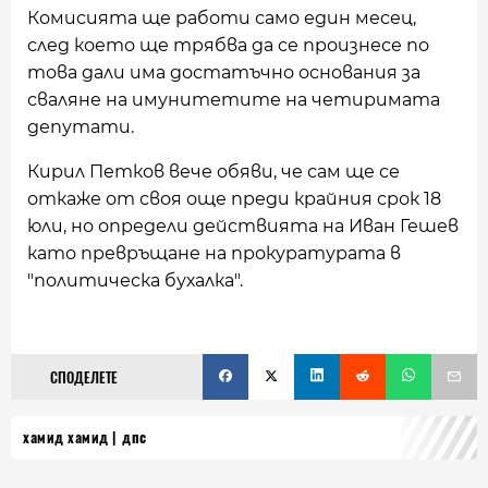
Комисията ще работи само един месец,
след което ще трябва да се произнесе по
това дали има достатъчно основания за
сваляне на имунитетите на четиримата
депутати.
Кирил Петков вече обяви, че сам ще се
откаже от своя още преди крайния срок 18
юли, но определи действията на Иван Гешев
като превръщане на прокуратурата в
"политическа бухалка".
СПОДЕЛЕТЕ
хамид хамид
дпс