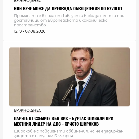
ВАЖНО ДНЕС
НОИ ВЕЧЕ МОЖЕ ДА ПРЕВЕЖДА ОБЕЗЩЕТЕНИЯ ПО REVOLUT
Промяната е в сила от 1 август и важи за сметки при
доставчици от Европейското икономическо
пространство
12:19 - 07.08.2026
ВАЖНО ДНЕС
ПАРИТЕ ОТ СХЕМИТЕ ВЪВ ВИК - БУРГАС ОТИВАЛИ ПРИ
МЕСТНИЯ ЛИДЕР НА ДПС - ХРИСТО ШИРОКОВ
Широков е с повдигнати обвинения, но не е задържан,
защото е напуснал България