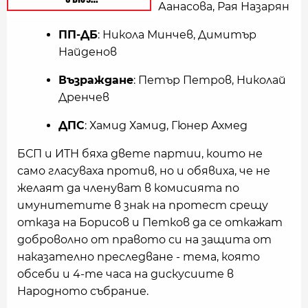
Аанасова, Рая Назарян
ПП-ДБ
: Никола Минчев, Димитър
Найденов
Възраждане
: Петър Петров, Николай
Дренчев
ДПС
: Хамид Хамид, Гюнер Ахмед
БСП и ИТН бяха двете партии, които не
само гласуваха против, но и обявиха, че не
желаят да членуват в комисията по
имунитетите в знак на протест срещу
отказа на Борисов и Петков да се откажат
доброволно от правото си на защита от
наказателно преследване - тема, която
обсеби и 4-те часа на дискусиите в
Народното събрание.