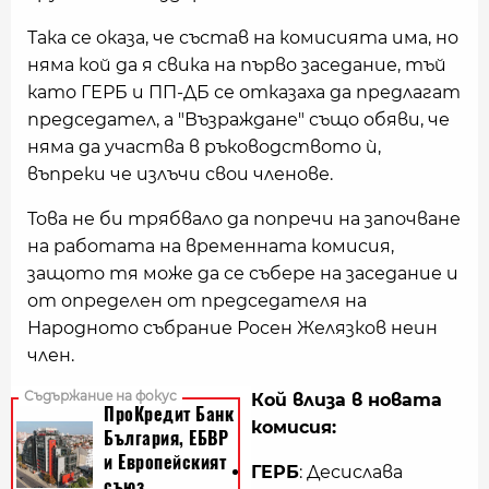
Така се оказа, че състав на комисията има, но
няма кой да я свика на първо заседание, тъй
като ГЕРБ и ПП-ДБ се отказаха да предлагат
председател, а "Възраждане" също обяви, че
няма да участва в ръководството ѝ,
въпреки че излъчи свои членове.
Това не би трябвало да попречи на започване
на работата на временната комисия,
защото тя може да се събере на заседание и
от определен от председателя на
Народното събрание Росен Желязков неин
член.
Кой влиза в новата
комисия:
ГЕРБ
: Десислава