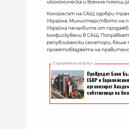
икономическа и военна помощ за
Конгресът на САЩ одобри транс
Украйна. Министерството на п
Украйна печалбите от продажбат
конфискувани в САЩ. Поправкат
републикански сенатори, беше 
проектобюджета на правителс