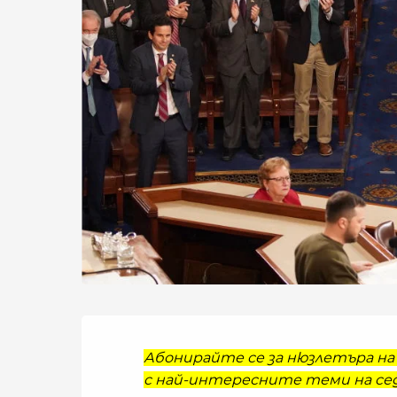
Абонирайте се за нюзлетъра на 
с най-интересните теми на сед