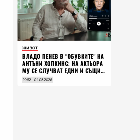
ЖИВОТ
ВЛАДO ПЕНЕВ В "ОБУВКИТЕ" НА
АНТЪНИ ХОПКИНС: НА АКТЬОРА
МУ СЕ СЛУЧВАТ ЕДНИ И СЪЩИ
НЕЩА ПО ЦЕЛИЯ СВЯТ
10:52 - 04.08.2026