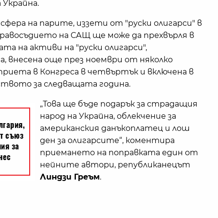
 Украйна.
фера на парите, иззети от "руски олигарси" в
равосъдието на САЩ ще може да прехвърля в
а на активи на "руски олигарси",
а, внесена още през ноември от няколко
приета в Конгреса в четвъртък и включена в
твото за следващата година.
„Това ще бъде подарък за страдащия
народ на Украйна, облекчение за
американския данъкоплатец и лош
ден за олигарсите“, коментира
приемането на поправката един от
нейните автори, републиканецът
Линдзи Греъм
.