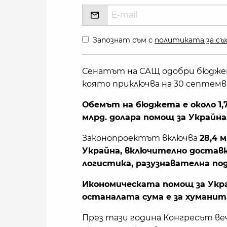
Запознат съм с
политиката за съх
Сенатът на САЩ одобри бюджет
която приключва на 30 септемв
Обемът на бюджета е около 1,7
млрд. долара помощ за Украйна
Законопроектът включва
28,4 
Украйна, включително доставки
логистика, разузнавателна под
Икономическата помощ за Украйн
останалата сума е за хумани
През тази година Конгресът веч