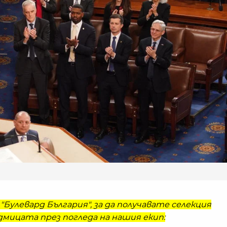
"Булевард България", за да получавате селекция
мицата през погледа на нашия екип: