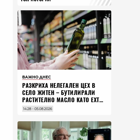
ВАЖНО ДНЕС
РАЗКРИХА НЕЛЕГАЛЕН ЦЕХ В
СЕЛО ЖИТЕН – БУТИЛИРАЛИ
РАСТИТЕЛНО МАСЛО КАТО EXTRA
VIRGIN ЗЕХТИН
14:28 - 05.08.2026