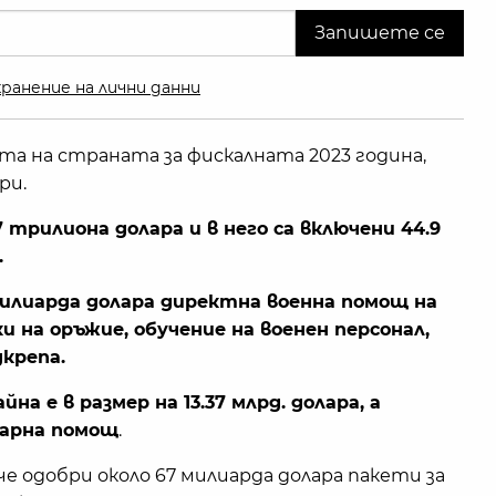
ранение на лични данни
а на страната за фискалната 2023 година,
ри.
 трилиона долара и в него са включени 44.9
.
милиарда долара директна военна помощ на
 на оръжие, обучение на военен персонал,
крепа.
а е в размер на 13.37 млрд. долара, а
тарна помощ
.
е одобри около 67 милиарда долара пакети за