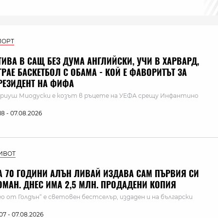
ПОРТ
ТИВА В САЩ БЕЗ ДУМА АНГЛИЙСКИ, УЧИ В ХАРВАРД,
ГРАЕ БАСКЕТБОЛ С ОБАМА - КОЙ Е ФАВОРИТЪТ ЗА
РЕЗИДЕНТ НА ФИФА
риуш Миодуски е козът в ръцете на УЕФА срещу Инфантино
:18 - 07.08.2026
ИВОТ
А 70 ГОДИНИ АЛЪН ЛИВАЙ ИЗДАВА САМ ПЪРВИЯ СИ
ОМАН. ДНЕС ИМА 2,5 МЛН. ПРОДАДЕНИ КОПИЯ
ео от Голдън“ е световен бестселър, издаден и на български
:07 - 07.08.2026