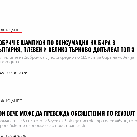
АЖНО ДНЕС
ОБРИЧ Е ШАМПИОН ПО КОНСУМАЦИЯ НА БИРА В
ЪЛГАРИЯ, ПЛЕВЕН И ВЕЛИКО ТЪРНОВО ДОПЪЛВАТ ТОП 3
телите на Добрич са изпили средно по 61,5 литра бира на човек за
на година
:45 - 07.08.2026
АЖНО ДНЕС
ОИ ВЕЧЕ МОЖЕ ДА ПРЕВЕЖДА ОБЕЗЩЕТЕНИЯ ПО REVOLUT
омяната е в сила от 1 август и важи за сметки при доставчици о
ропейското икономическо пространство
:19 - 07.08.2026