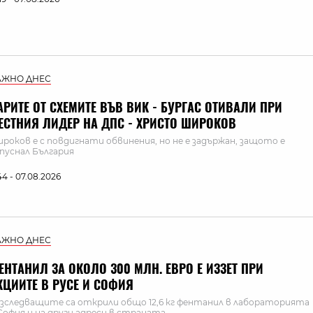
АЖНО ДНЕС
АРИТЕ ОТ СХЕМИТЕ ВЪВ ВИК - БУРГАС ОТИВАЛИ ПРИ
ЕСТНИЯ ЛИДЕР НА ДПС - ХРИСТО ШИРОКОВ
роков е с повдигнати обвинения, но не е задържан, защото е
пуснал България
:44 - 07.08.2026
АЖНО ДНЕС
ЕНТАНИЛ ЗА ОКОЛО 300 МЛН. ЕВРО Е ИЗЗЕТ ПРИ
КЦИИТЕ В РУСЕ И СОФИЯ
зследващите са открили общо 12,6 кг фентанил в лабораторията
София и на други адреси в страната