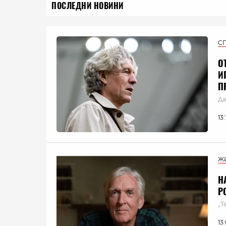
ПОСЛЕДНИ НОВИНИ
С
О
И
П
Да
13
Ж
Н
Р
„Т
13