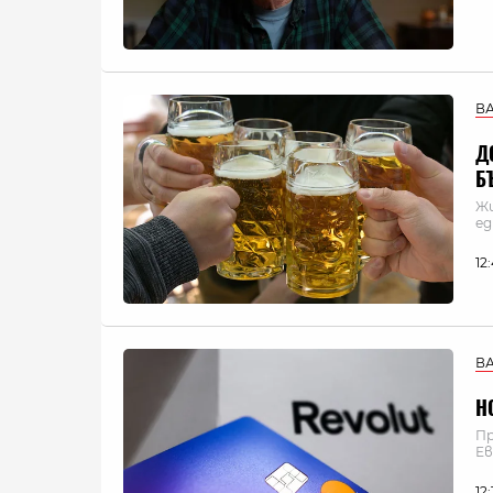
В
Д
Б
Жи
ед
12
В
Н
Пр
Ев
12