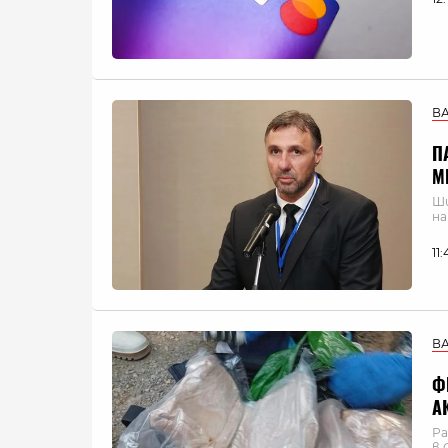
В
П
М
Ши
на
11
В
Ф
А
Ра
в 