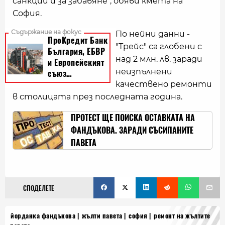
санкции и за забавяне", обяви кмета на
София.
По нейни данни -
"Трейс" са глобени с
над 2 млн. лв. заради
неизпълнени
качествено ремонти
в столицата през последната година.
ПРОТЕСТ ЩЕ ПОИСКА ОСТАВКАТА НА
ФАНДЪКОВА. ЗАРАДИ СЪСИПАНИТЕ
ПАВЕТА
СПОДЕЛЕТЕ
йорданка фандъкова
жълти павета
софия
ремонт на жълтите