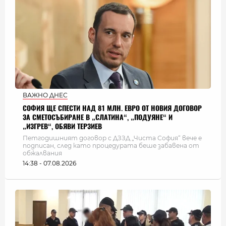
ВАЖНО ДНЕС
СОФИЯ ЩЕ СПЕСТИ НАД 81 МЛН. ЕВРО ОТ НОВИЯ ДОГОВОР
ЗА СМЕТОСЪБИРАНЕ В „СЛАТИНА“, „ПОДУЯНЕ“ И
„ИЗГРЕВ“, ОБЯВИ ТЕРЗИЕВ
Петгодишният договор с ДЗЗД „Чиста София“ вече е
подписан, след като процедурата беше забавена от
обжалвания
14:38 - 07.08.2026