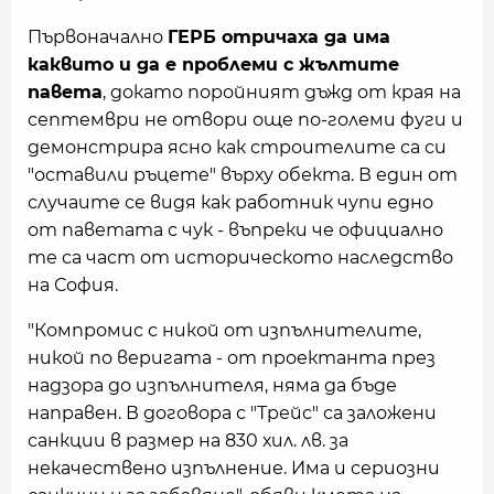
Първоначално
ГЕРБ отричаха да има
каквито и да е проблеми с жълтите
павета
, докато поройният дъжд от края на
септември не отвори още по-големи фуги и
демонстрира ясно как строителите са си
"оставили ръцете" върху обекта. В един от
случаите се видя как работник чупи едно
от паветата с чук - въпреки че официално
те са част от историческото наследство
на София.
"Компромис с никой от изпълнителите,
никой по веригата - от проектанта през
надзора до изпълнителя, няма да бъде
направен. В договора с "Трейс" са заложени
санкции в размер на 830 хил. лв. за
некачествено изпълнение. Има и сериозни