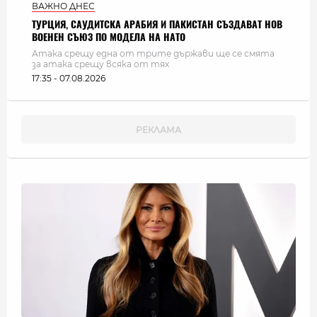
ВАЖНО ДНЕС
ТУРЦИЯ, САУДИТСКА АРАБИЯ И ПАКИСТАН СЪЗДАВАТ НОВ
ВОЕНЕН СЪЮЗ ПО МОДЕЛА НА НАТО
Атака срещу една от трите държави ще се смята
за атака срещу всяка от тях
17:35 - 07.08.2026