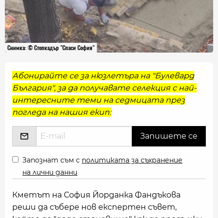
Снимка: © Стопкадър "Спаси София"
Абонирайте се за нюзлетъра на "Булевард
България", за да получавате селекция с най-
интересните теми на седмицата през
погледа на нашия екип:
Запознат съм с
политиката за съхранение
на лични данни
Кметът на София Йорданка Фандъкова
реши да събере нов експертен съвет,