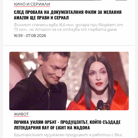
КИНО И СЕРИАЛИ
СЛЕД ПРОВАЛА НА ДОКУМЕНТАЛНИЯ ФИЛМ ЗА МЕЛАНИЯ
AMAZON ЩЕ ПРАВИ И СЕРИАЛ
Филмът спечели едва 16,6 млн. долара при бюджет от
75 млн., но Amazon не се отказва от първата дама
16:59 - 07.08.2026
ЖИВОТ
ПОЧИНА УИЛЯМ ОРБИТ - ПРОДУЦЕНТЪТ, КОЙТО СЪЗДАДЕ
ЛЕГЕНДАРНИЯ RAY OF LIGHT НА МАДОНА
Британският музикален продуцент е работил с Blur,