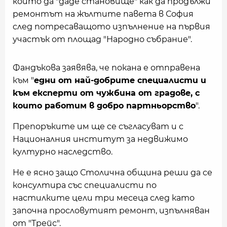
който да "даде становище" как да продължи
ремонтът на жълтите павета в София
след потресаващото изпълнение на първия
участък от площад "Народно събрание".
Фандъкова заявява, че покана е отправена
към "
едни от най-добрите специалисти и
към експерти от чужбина от градове, с
които работим в добро партньорство
".
Препоръките им ще се съгласуват и с
Националния институт за недвижимо
културно наследство.
Не е ясно защо Столична община реши да се
консултира със специалисти по
настилките цели три месеца след като
започна прословутият ремонт, изпълняван
от "Трейс".