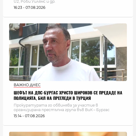
U2, Роби Уилямс и др.
16:23 - 07.08.2026
ВАЖНО ДНЕС
ШЕФЪТ НА ДПС-БУРГАС ХРИСТО ШИРОКОВ СЕ ПРЕДАДЕ НА
ПОЛИЦИЯТА, БИЛ НА ПРЕГЛЕДИ В ТУРЦИЯ
Прокуратурата го обвинява за участие в
организирана престъпна група във ВиК – Бургас
15:14 - 07.08.2026