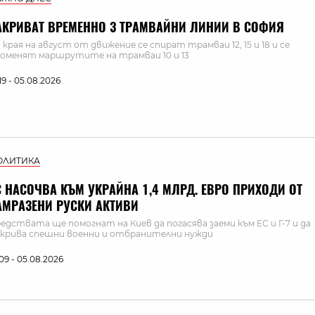
АКРИВАТ ВРЕМЕННО 3 ТРАМВАЙНИ ЛИНИИ В СОФИЯ
 края на август от движение се спират трамваи 12, 15 и 18 и се
оменят маршрутите на трамваи 10 и 13
:19 - 05.08.2026
ОЛИТИКА
С НАСОЧВА КЪМ УКРАЙНА 1,4 МЛРД. ЕВРО ПРИХОДИ ОТ
АМРАЗЕНИ РУСКИ АКТИВИ
едствата ще помогнат на Киев да погасява заеми към ЕС и Г-7 и да
крива спешни военни и отбранителни нужди
:09 - 05.08.2026