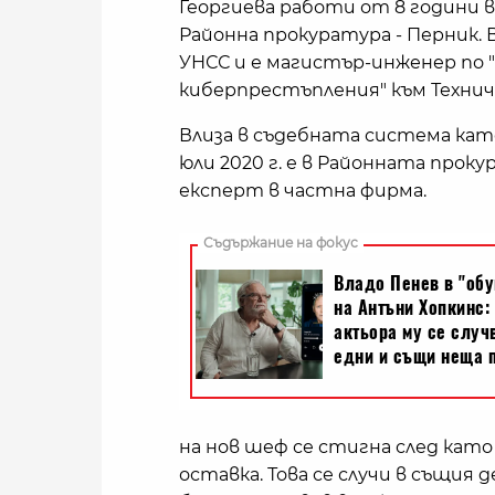
Георгиева работи от 8 години 
Районна прокуратура - Перник.
УНСС и е магистър-инженер по 
киберпрестъпления" към Технич
Влиза в съдебната система като
юли 2020 г. е в Районната проку
експерт в частна фирма.
на нов шеф се стигна след като
оставка. Това се случи в същия 