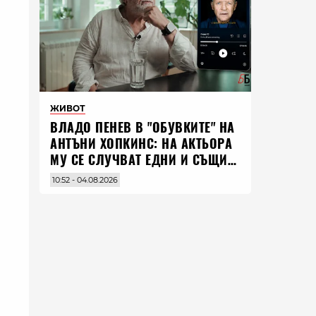
ЖИВОТ
ВЛАДO ПЕНЕВ В "ОБУВКИТЕ" НА
АНТЪНИ ХОПКИНС: НА АКТЬОРА
МУ СЕ СЛУЧВАТ ЕДНИ И СЪЩИ
НЕЩА ПО ЦЕЛИЯ СВЯТ
10:52 - 04.08.2026