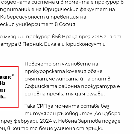
в съдебната система и в момента е прокурор в
 Възпитаник е на Юридическия факултет на
"Киберсигурност и превенция на
еския университет в София.
 младши прокурор във Враца през 2018 г., а от
ратура в Перник. Била е и юрисконсулт и
Повечето от членовете на
прокурорската колегия обаче
смятат, че липсата ѝ на опит в
Софийската районна прокуратура е
основна пречка тя да я оглави.
Така СРП за момента остава без
титулярен ръководител. До избора
 през февруари 2024 г. Невена Зартова подаде
ден, в който тя беше уличена от гръцки