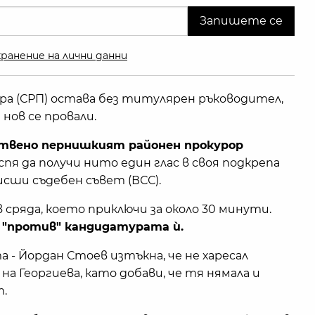
ранение на лични данни
а (СРП) остава без титулярен ръководител,
 нов се провали.
твено пернишкият районен прокурор
спя да получи нито един глас в своя подкрепа
исши съдебен съвет (ВСС).
в сряда, което приключи за около 30 минути.
е "против" кандидатурата ѝ.
 - Йордан Стоев изтъкна, че не харесал
 Георгиева, като добави, че тя нямала и
.