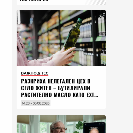
ВАЖНО ДНЕС
РАЗКРИХА НЕЛЕГАЛЕН ЦЕХ В
СЕЛО ЖИТЕН – БУТИЛИРАЛИ
РАСТИТЕЛНО МАСЛО КАТО EXTRA
VIRGIN ЗЕХТИН
14:28 - 05.08.2026