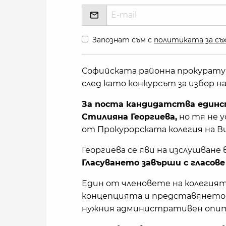
Запознат съм с
политиката за съх
Софийската районна прокуратур
след като конкурсът за избор на
За поста кандидатства единс
Стилияна Георгиева,
но тя не у
от Прокурорската колегия на В
Георгиева се яви на изслушване 
Гласуването завърши с гласов
Един от членовете на колегията
концепцията и представянето на
нужния административен опит