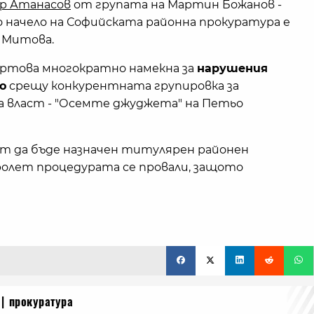
р Атанасов
от групата на Мартин Божанов -
начело на Софийската районна прокуратура е
 Митова.
артова многократно намекна за
нарушения
о
срещу конкурентната групировка за
а власт - "Осемте джуджета" на Петьо
ит да бъде назначен титулярен районен
ролет процедурата се провали, защото
прокуратура