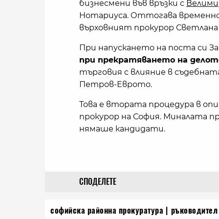
бизнесмени във връзки с
Велими
Нотариуса. Оттогава временно 
върховният прокурор Светлана
При напускането на поста си З
при прекратяването на делот
търговия с влияние в съдебнат
Петров-Еврото.
Това е втората процедура в оп
прокурор на София. Миналата п
нямаше кандидати.
СПОДЕЛЕТЕ
софийска районна прокуратура
ръководител