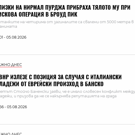
ЛИЗКИ НА НИРМАЛ ПУРДЖА ПРИБРАХА ТЯЛОТО МУ ПРИ
ИСКОВА ОПЕРАЦИЯ В БРОУД ПИК
танките на четирима от загиналите са свалени от 5000 метра в
ланината
:01 - 05.08.2026
АЖНО ДНЕС
ВНР ИЗЛЕЗЕ С ПОЗИЦИЯ ЗА СЛУЧАЯ С ИТАЛИАНСКИ
ЛАДЕЖИ ОТ ЕВРЕЙСКИ ПРОИЗХОД В БАНСКО
етът Стойчо Баненски заяви, че е имало словесен конфликт межд
адежи, и призова да не се накърнява репутацията на града
:56 - 05.08.2026
АЖНО ДНЕС