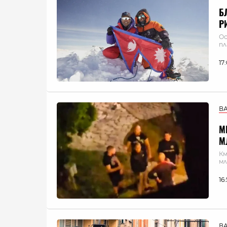
Б
Р
Ос
п
17
В
М
М
Км
мл
16
В