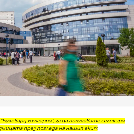
"Булевард България", за да получавате селекция
мицата през погледа на нашия екип: