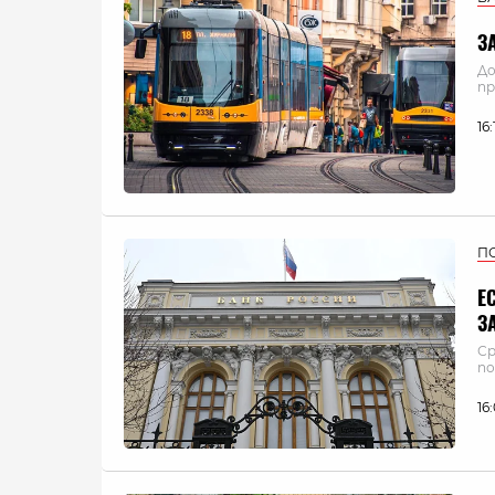
З
До
пр
16
П
Е
З
Ср
по
16