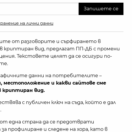
ранение на лични данни
ните от разговорите и сърфирането в
криптиран вид, предлагат ПП-ДБ с промени
ения. Текстовете целят да се осигури по-
те.
афичните данни на потребителите –
и, местоположение и какви сайтове сме
в криптиран вид.
твява с публичен ключ на съда, който е дал
.
 от една страна да се предотврати
а профилиране и следене на хора, като в