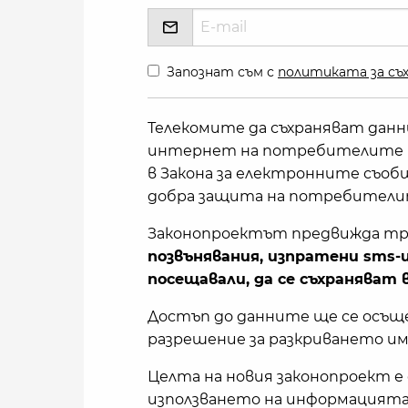
Запознат съм с
политиката за съх
Телекомите да съхраняват дан
интернет на потребителите в 
в Закона за електронните съобщ
добра защита на потребители
Законопроектът предвижда тр
позвънявания, изпратени sms-
посещавали, да се съхраняват 
Достъп до данните ще се осъщес
разрешение за разкриването им
Целта на новия законопроект е
използването на информацията з