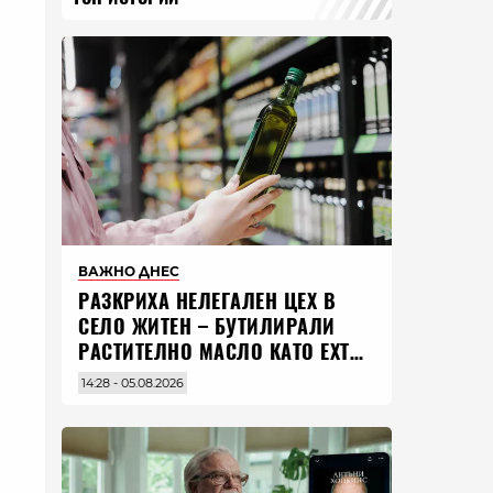
ВАЖНО ДНЕС
РАЗКРИХА НЕЛЕГАЛЕН ЦЕХ В
СЕЛО ЖИТЕН – БУТИЛИРАЛИ
РАСТИТЕЛНО МАСЛО КАТО EXTRA
VIRGIN ЗЕХТИН
14:28 - 05.08.2026