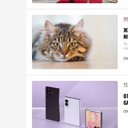
Ж
Ж
М
Те
на
09
Т
О
G
09