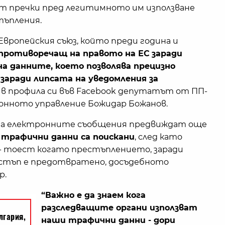
ят пречки пред легитимното им използване
тъпления.
Европейския съюз, който преди година и
 противоречащ на правото на ЕС
заради
а данните, което позволява прецизно
заради липсата на уведомления за
и в профила си във Facebook депутатът от ПП-
онното управление Божидар Божанов.
 за електронните съобщения предвиждат още
 трафични данни са поискани
, след като
 тоест когато престъплението, заради
достъп е предотвратено, досъдебното
р.
“Важно е да знаем кога
разследващите органи използват
наши трафични данни - дори