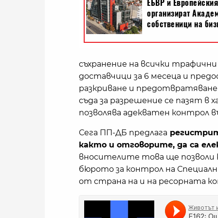
съхранение на всички трафичн
доставчици за 6 месеца и пред
разкриване и предотвратяване
съда за разрешение се пазят в 
позволява адекватен контрол въ
Сега ПП-ДБ предлага
регистрите
както и отговорите, да са ел
вносителите това ще позволи 
бюрото за контрол на Специални
от страна на и на ресорната к