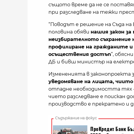
същото време да не се постав
при разследване на тежки прес
“Поводът е решение на Съда на 
половина обяви
нашия закон за
неизбирателното съхранение н
профилиране на гражданите и 
осъществения достъп
”, обясн
ДБ и бивш министър на електр
Измененията в законопроекта
уведомяване на лицата, чиито
отпадне необходимостта тях -
чието разследване е поискан 
производство е прекратено и д