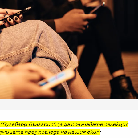
"Булевард България", за да получавате селекция
мицата през погледа на нашия екип: