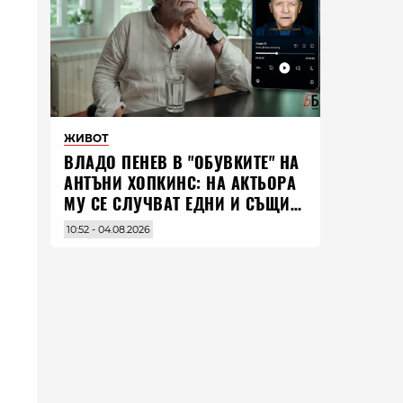
ЖИВОТ
ВЛАДO ПЕНЕВ В "ОБУВКИТЕ" НА
АНТЪНИ ХОПКИНС: НА АКТЬОРА
МУ СЕ СЛУЧВАТ ЕДНИ И СЪЩИ
НЕЩА ПО ЦЕЛИЯ СВЯТ
10:52 - 04.08.2026