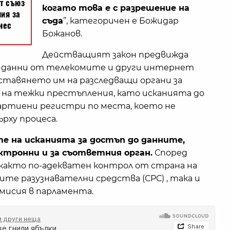
когато това е с разрешение на
съда
”, категоричен е Божидар
Божанов.
Действащият закон предвижда
и данни от телекомите и други интернет
оставянето им на разследващи органи за
 на тежки престъпления, като исканията до
хартиени регистри по места, което не
рху процеса.
 на исканията за достъп до данните,
ектронни и за съответния орган.
Според
както по-адекватен контрол от страна на
те разузнавателни средства (СРС) , така и
омисия в парламента.