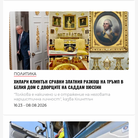
ПОЛИТИКА
ХИЛАРИ КЛИНТЪН СРАВНИ ЗЛАТНИЯ РАЗКОШ НА ТРЪМП В
БЕЛИЯ ДОМ С ДВОРЦИТЕ НА САДДАМ ХЮСЕИН
"Толкова е накичено и е отражение на неговата
нарцистична личност", казва Клинтън
16:23 - 08.08.2026