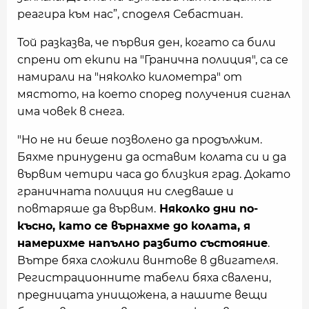
реагира към нас”, споделя Себастиан.
Той разказва, че първия ден, когато са били
спрени от екипи на "Гранична полиция", са се
намирали на "няколко километра" от
мястото, на което според получения сигнал
има човек в снега.
"Но не ни беше позволено да продължим.
Бяхме принудени да оставим колата си и да
вървим четири часа до близкия град. Докато
граничната полиция ни следваше и
повтаряше да вървим.
Няколко дни по-
късно, като се върнахме до колата, я
намерихме напълно разбито състояние
.
Вътре бяха сложили винтове в двигателя.
Регистрационните табели бяха свалени,
предницата унищожена, а нашите вещи