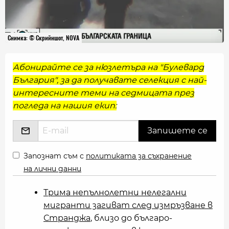
Снимка: © Скрийншот, NOVA
Абонирайте се за нюзлетъра на "Булевард
България", за да получавате селекция с най-
интересните теми на седмицата през
погледа на нашия екип:
Запознат съм с
политиката за съхранение
на лични данни
Трима непълнолетни нелегални
мигранти загиват след измръзване в
Странджа
, близо до българо-