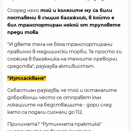
Според него
той и колегите му са били
поставени в същия багажник, в който е
бил транспортиран някой от труповете
преди това
.
"И двете тела не бяха транспортирани
правилно в медицински торби. Те просто ги
сложиха в багажника на техните превозни
средства", разказва активистът.
"Изтласкване"
Себастиан разказва, че той и останалите
доброволци често се отправят към
локациите на бедстващите - дори след
като са подали сигнали до 112.
Причината? "Рутинната практика"