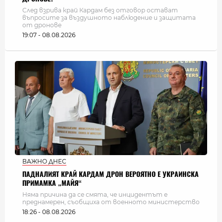
След взрива край Кардам без отговор остават
въпросите за въздушното наблюдение и защитата
от дронове
19:07 - 08.08.2026
ВАЖНО ДНЕС
ПАДНАЛИЯТ КРАЙ КАРДАМ ДРОН ВЕРОЯТНО Е УКРАИНСКА
ПРИМАМКА „МАЙЯ“
Няма причина да се смята, че инцидентът е
преднамерен, съобщиха от военното министерство
18:26 - 08.08.2026