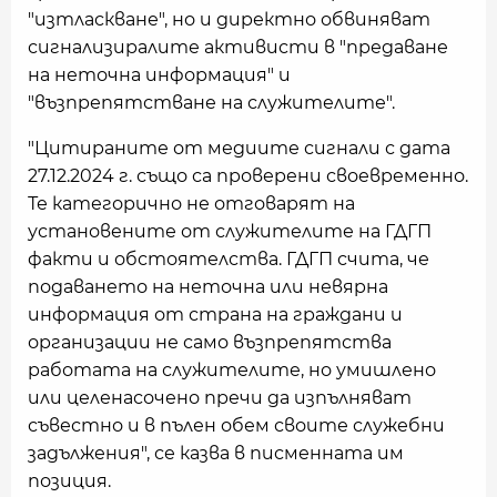
"изтласкване", но и директно обвиняват
сигнализиралите активисти в "предаване
на неточна информация" и
"възпрепятстване на служителите".
"Цитираните от медиите сигнали с дата
27.12.2024 г. също са проверени своевременно.
Те категорично не отговарят на
установените от служителите на ГДГП
факти и обстоятелства. ГДГП счита, че
подаването на неточна или невярна
информация от страна на граждани и
организации не само възпрепятства
работата на служителите, но умишлено
или целенасочено пречи да изпълняват
съвестно и в пълен обем своите служебни
задължения", се казва в писменната им
позиция.