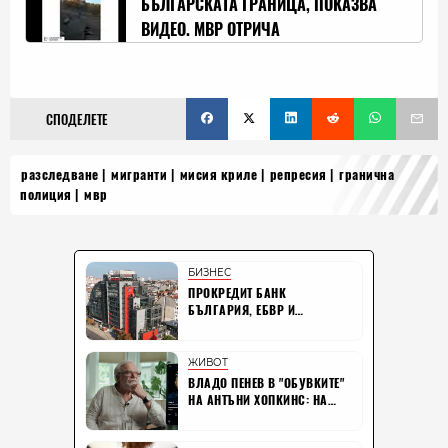
БЪЛГАРСКАТА ГРАНИЦА, ПОКАЗВА
ВИДЕО. МВР ОТРИЧА
СПОДЕЛЕТЕ
разследване
мигранти
мисия криле
репресия
гранична
полиция
мвр