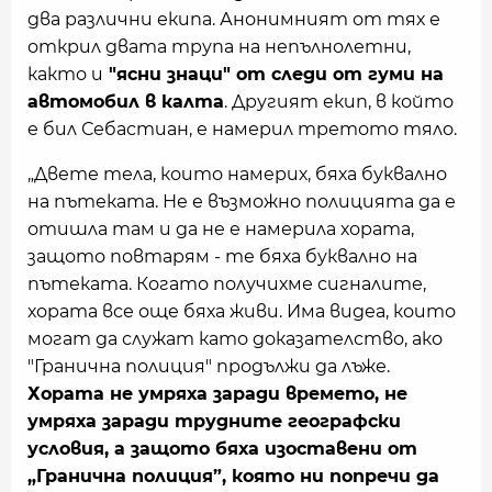
два различни екипа. Анонимният от тях е
открил двата трупа на непълнолетни,
както и
"ясни знаци" от следи от гуми на
автомобил в калта
. Другият екип, в който
е бил Себастиан, е намерил третото тяло.
„Двете тела, които намерих, бяха буквално
на пътеката. Не е възможно полицията да е
отишла там и да не е намерила хората,
защото повтарям - те бяха буквално на
пътеката. Когато получихме сигналите,
хората все още бяха живи. Има видеа, които
могат да служат като доказателство, ако
"Гранична полиция" продължи да лъже.
Хората не умряха заради времето, не
умряха заради трудните географски
условия, а защото бяха изоставени от
„Гранична полиция”, която ни попречи да