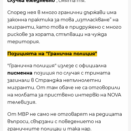
случва ежедневно
”, смята тя.
Според нея в много гранични държави има
законна практика за това „изтласкване” на
мигранти, като това е придружено с много
рискове за хората, стъпващи на чужда
територия.
Позицията на "Гранична полиция"
"Гранична полиция" излезе с официална
писменна
позиция по случая с тримата
загинали в Странджа непълнолетни
мигранти. От там обаче не са отговорили
на молбата за приствено интервю на NOVA
телевизия.
От МВР не само не отговарят на редицата
въпроси, свързани с поведението на
граничните полицаи и така нар.