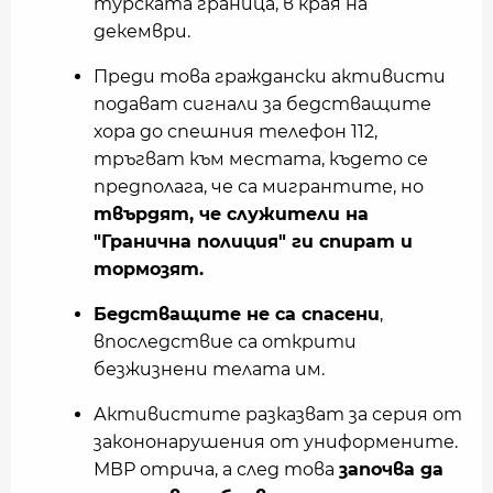
турската граница, в края на
декември.
Преди това граждански активисти
подават сигнали за бедстващите
хора до спешния телефон 112,
тръгват към местата, където се
предполага, че са мигрантите, но
твърдят, че служители на
"Гранична полиция" ги спират и
тормозят.
Бедстващите не са спасени
,
впоследствие са открити
безжизнени телата им.
Активистите разказват за серия от
закононарушения от униформените.
МВР отрича, а след това
започва да