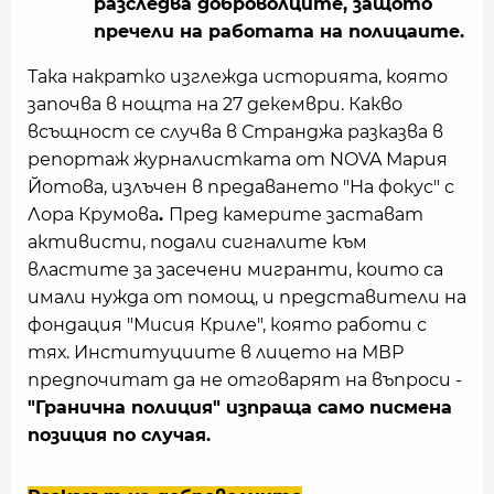
разследва доброволците, защото
пречели на работата на полицаите.
Така накратко изглежда историята, която
започва в нощта на 27 декември. Какво
всъщност се случва в Странджа разказва в
репортаж журналистката от NOVA Мария
Йотова, излъчен в предаването "На фокус" с
Лора Крумова
.
Пред камерите застават
активисти, подали сигналите към
властите за засечени мигранти, които са
имали нужда от помощ, и представители на
фондация "Мисия Криле", която работи с
тях. Институциите в лицето на МВР
предпочитат да не отговарят на въпроси -
"Гранична полиция" изпраща само писмена
позиция по случая.