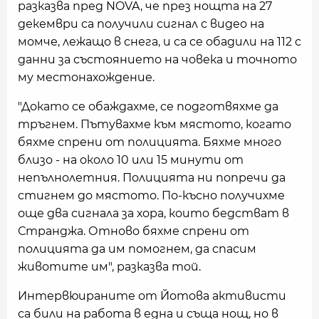
разказва пред NOVA, че през нощта на 27
декември са получили сигнал с видео на
момче, лежащо в снега, и са се обадили на 112 с
данни за състоянието на човека и точното
му местонахождение.
"Докато се обаждахме, се подготвяхме да
тръгнем. Пътувахме към мястото, когато
бяхме спрени от полицията. Бяхме много
близо - на около 10 или 15 минути от
непълнолетния. Полицията ни попречи да
стигнем до мястото. По-късно получихме
още два сигнала за хора, които бедстват в
Странджа. Отново бяхме спрени от
полицията да им помогнем, да спасим
животите им", разказва той.
Интервюираните от Йотова активисти
са били на работа в една и съща нощ, но в