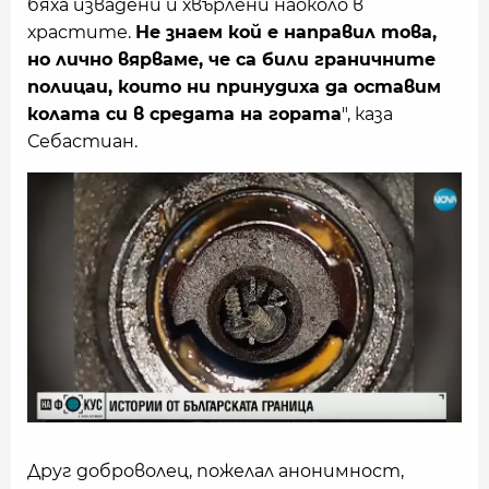
бяха извадени и хвърлени наоколо в
храстите.
Не знаем кой е направил това,
но лично вярваме, че са били граничните
полицаи, които ни принудиха да оставим
колата си в средата на гората
", каза
Себастиан.
Друг доброволец, пожелал анонимност,