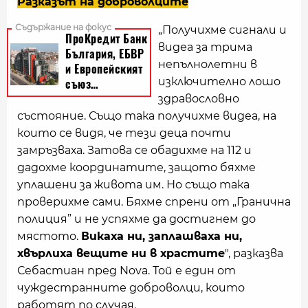
Разказът на доброволците
„Получихме сигнали и
видеа за трима
непълнолетни в
изключително лошо
здравословно
състояние. Също така получихме видеа, на
които се видя, че тези деца почти
замръзваха. Затова се обадихме на 112 и
дадохме координатите, защото бяхме
уплашени за живота им. Но също така
проверихме сами. Бяхме спрени от „Гранична
полиция” и не успяхме да достигнем до
мястото.
Викаха ни, заплашваха ни,
хвърлиха вещите ни в храстите
", разказва
Себастиан пред Nova. Той е един от
чуждестранните доброволци, които
работят по случая.