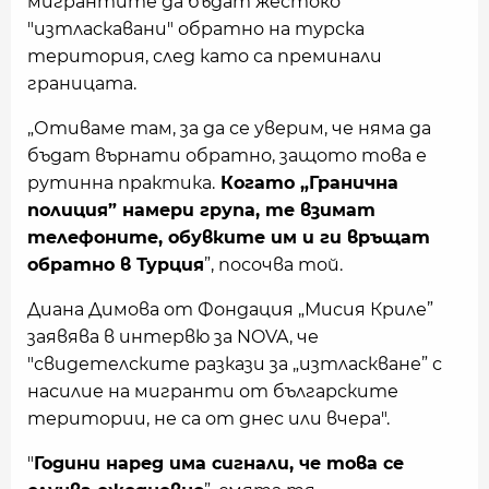
мигрантите да бъдат жестоко
"изтласкавани" обратно на турска
територия, след като са преминали
границата.
„Отиваме там, за да се уверим, че няма да
бъдат върнати обратно, защото това е
рутинна практика.
Когато „Гранична
полиция” намери група, те взимат
телефоните, обувките им и ги връщат
обратно в Турция
”, посочва той.
Диана Димова от Фондация „Мисия Криле”
заявява в интервю за NOVA, че
"свидетелските разкази за „изтласкване” с
насилие на мигранти от българските
територии, не са от днес или вчера".
"
Години наред има сигнали, че това се