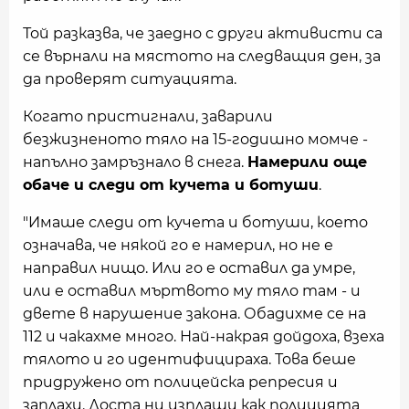
Той разказва, че заедно с други активисти са
се върнали на мястото на следващия ден, за
да проверят ситуацията.
Когато пристигнали, заварили
безжизненото тяло на 15-годишно момче -
напълно замръзнало в снега.
Намерили още
обаче и следи от кучета и ботуши
.
"Имаше следи от кучета и ботуши, което
означава, че някой го е намерил, но не е
направил нищо. Или го е оставил да умре,
или е оставил мъртвото му тяло там - и
двете в нарушение закона. Обадихме се на
112 и чакахме много. Най-накрая дойдоха, взеха
тялото и го идентифицираха. Това беше
придружено от полицейска репресия и
заплахи. Доста ни изплаши как полицията