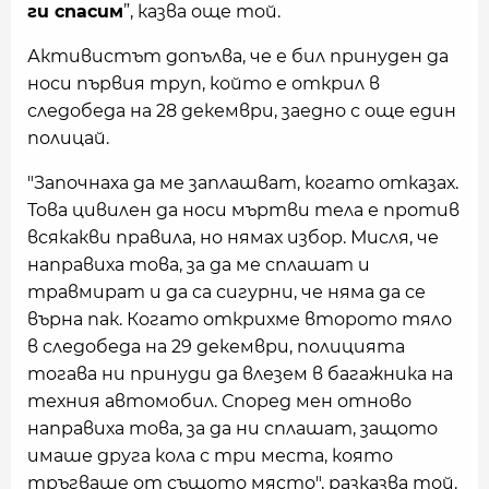
ги спасим
”, казва още той.
Активистът допълва, че е бил принуден да
носи първия труп, който е открил в
следобеда на 28 декември, заедно с още един
полицай.
"Започнаха да ме заплашват, когато отказах.
Това цивилен да носи мъртви тела е против
всякакви правила, но нямах избор. Мисля, че
направиха това, за да ме сплашат и
травмират и да са сигурни, че няма да се
върна пак. Когато открихме второто тяло
в следобеда на 29 декември, полицията
тогава ни принуди да влезем в багажника на
техния автомобил. Според мен отново
направиха това, за да ни сплашат, защото
имаше друга кола с три места, която
тръгваше от същото място", разказва той.