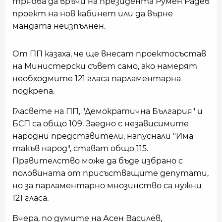
трябва да връчи на президента Румен Радев
проект на нов кабинет или да върне
мандата неизпълнен.
От ПП казаха, че ще внесат проектосъстав
на Министерски съвет само, ако намерят
необходмите 121 гласа парламентарна
подкрепа.
Гласвете на ПП, "Демократична България" и
БСП са общо 109. Заедно с независимите
народни представители, напуснали "Има
такъв народ", стават общо 115.
Правителство може да бъде избрано с
половината от присъстващите депутати,
но за парламентарно мнозинство са нужни
121 гласа.
Вчера, по думите на Асен Василев,