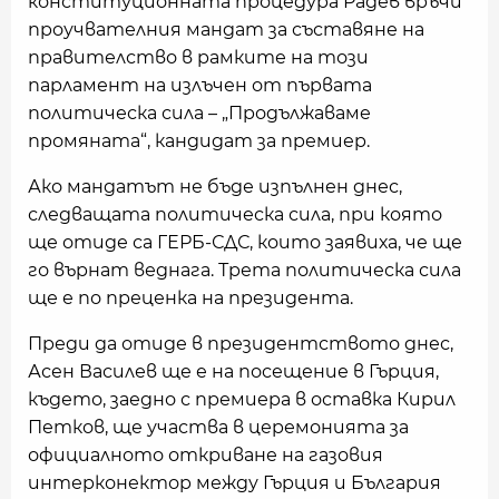
конституционната процедура Радев връчи
проучвателния мандат за съставяне на
правителство в рамките на този
парламент на излъчен от първата
политическа сила – „Продължаваме
промяната“, кандидат за премиер.
Ако мандатът не бъде изпълнен днес,
следващата политическа сила, при която
ще отиде са ГЕРБ-СДС, които заявиха, че ще
го върнат веднага. Трета политическа сила
ще е по преценка на президента.
Преди да отиде в президентството днес,
Асен Василев ще е на посещение в Гърция,
където, заедно с премиера в оставка Кирил
Петков, ще участва в церемонията за
официалното откриване на газовия
интерконектор между Гърция и България