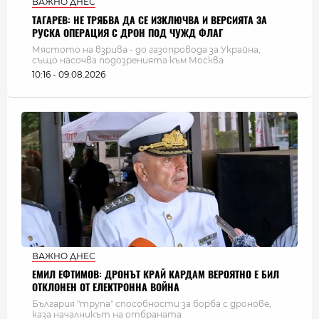
ВАЖНО ДНЕС
ТАГАРЕВ: НЕ ТРЯБВА ДА СЕ ИЗКЛЮЧВА И ВЕРСИЯТА ЗА
РУСКА ОПЕРАЦИЯ С ДРОН ПОД ЧУЖД ФЛАГ
Мястото на взрива - до газопровода за Украйна,
също насочва подозренията към Москва
10:16 - 09.08.2026
ВАЖНО ДНЕС
ЕМИЛ ЕФТИМОВ: ДРОНЪТ КРАЙ КАРДАМ ВЕРОЯТНО Е БИЛ
ОТКЛОНЕН ОТ ЕЛЕКТРОННА ВОЙНА
България "трупа" способности за борба с дронове,
каза началникът на отбраната