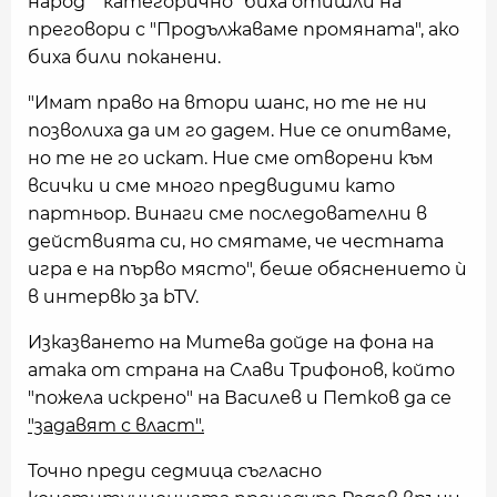
народ" "категорично" биха отишли на
преговори с "Продължаваме промяната", ако
биха били поканени.
"Имат право на втори шанс, но те не ни
позволиха да им го дадем. Ние се опитваме,
но те не го искат. Ние сме отворени към
всички и сме много предвидими като
партньор. Винаги сме последователни в
действията си, но смятаме, че честната
игра е на първо място", беше обяснението ѝ
в интервю за bTV.
Изказването на Митева дойде на фона на
атака от страна на Слави Трифонов, който
"пожела искрено" на Василев и Петков да се
"задавят с власт".
Точно преди седмица съгласно