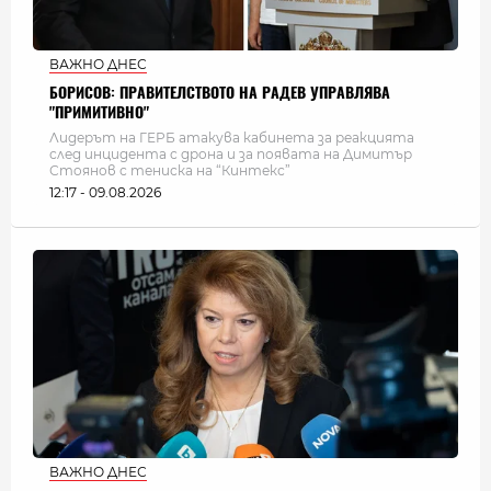
ВАЖНО ДНЕС
БОРИСОВ: ПРАВИТЕЛСТВОТО НА РАДЕВ УПРАВЛЯВА
"ПРИМИТИВНО"
Лидерът на ГЕРБ атакува кабинета за реакцията
след инцидента с дрона и за появата на Димитър
Стоянов с тениска на “Кинтекс”
12:17 - 09.08.2026
ВАЖНО ДНЕС