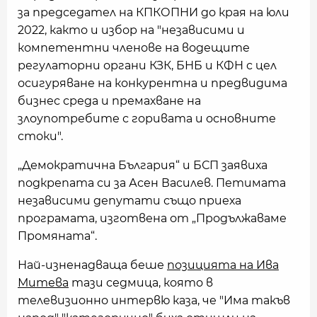
за председател на КПКОПНИ до края на юли
2022, както и избор на "независими и
компетентни членове на водещите
регулаторни органи КЗК, БНБ и КФН с цел
осигуряване на конкурентна и предвидима
бизнес среда и премахване на
злоупотребите с горивата и основните
стоки".
„Демократична България“ и БСП заявиха
подкрепата си за Асен Василев. Петимата
независими депутати също приеха
програмата, изготвена от „Продължаваме
Промяната“.
Най-изненадваща беше
позицията на Ива
Митева
тази седмица, която в
телевизионно интервю каза, че "Има такъв