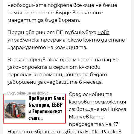
необходимата подкрепа все още не беше
налична, тоест твърде вероятно е
мандатът да бъде върнат.
Преди два дни от ПП публикуваха
нова
управленска програма
, около която да стане
изграждането на коалицията.
В нея се предвижда приемането на над 60
законопроекта и серия от ключови
персонални промени, които да бъдат
завършени за следващите 6 месеца.
Сред основните
кадрови предложения
са: връщане на Никола
Минчев като
председател на 47
Народно събрание и избор на Бойко Рашков